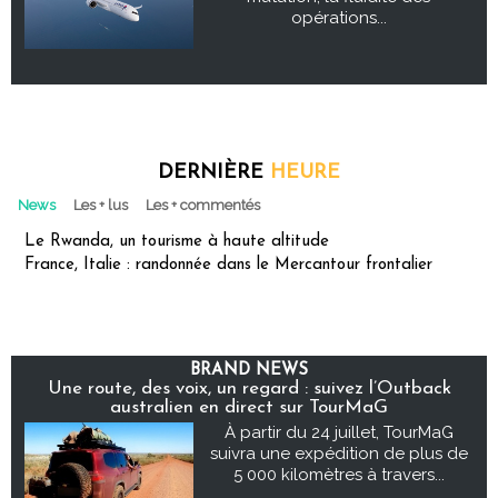
opérations...
DERNIÈRE
HEURE
News
Les + lus
Les + commentés
Le Rwanda, un tourisme à haute altitude
France, Italie : randonnée dans le Mercantour frontalier
BRAND NEWS
Une route, des voix, un regard : suivez l’Outback
australien en direct sur TourMaG
À partir du 24 juillet, TourMaG
suivra une expédition de plus de
5 000 kilomètres à travers...