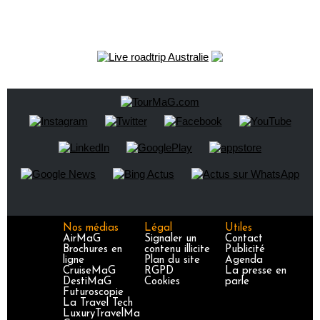
Nos médias
Légal
Utiles
AirMaG
Signaler un
Contact
Brochures en
contenu illicite
Publicité
ligne
Plan du site
Agenda
CruiseMaG
RGPD
La presse en
DestiMaG
Cookies
parle
Futuroscopie
La Travel Tech
LuxuryTravelMa