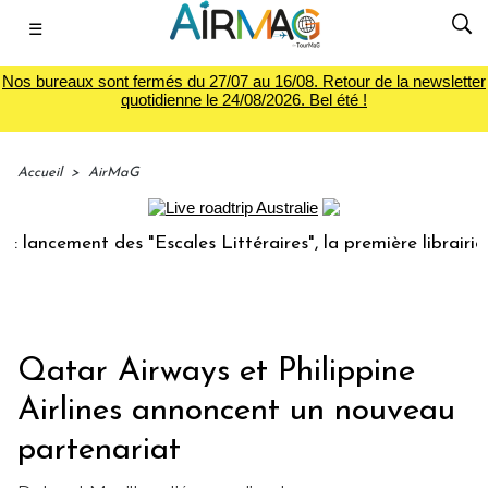
☰
Nos bureaux sont fermés du 27/07 au 16/08. Retour de la newsletter
quotidienne le 24/08/2026. Bel été !
Accueil
>
AirMaG
cement des "Escales Littéraires", la première librairie du v
Qatar Airways et Philippine
Airlines annoncent un nouveau
partenariat