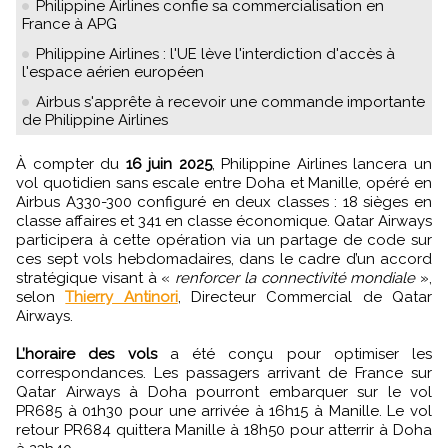
Philippine Airlines confie sa commercialisation en
France à APG
Philippine Airlines : l'UE lève l'interdiction d'accès à
l'espace aérien européen
Airbus s'apprête à recevoir une commande importante
de Philippine Airlines
À compter du
16 juin 2025
, Philippine Airlines lancera un
vol quotidien sans escale entre Doha et Manille, opéré en
Airbus A330-300 configuré en deux classes : 18 sièges en
classe affaires et 341 en classe économique. Qatar Airways
participera à cette opération via un partage de code sur
ces sept vols hebdomadaires, dans le cadre d’un accord
stratégique visant à «
renforcer la connectivité mondiale
»,
selon
Thierry Antinori
, Directeur Commercial de Qatar
Airways.
L’horaire des vols
a été conçu pour optimiser les
correspondances. Les passagers arrivant de France sur
Qatar Airways à Doha pourront embarquer sur le vol
PR685 à 01h30 pour une arrivée à 16h15 à Manille. Le vol
retour PR684 quittera Manille à 18h50 pour atterrir à Doha