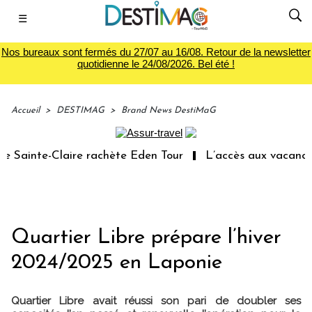
☰
Nos bureaux sont fermés du 27/07 au 16/08. Retour de la newsletter
quotidienne le 24/08/2026. Bel été !
Accueil
>
DESTIMAG
>
Brand News DestiMaG
ainte-Claire rachète Eden Tour
L’accès aux vacances : 
Quartier Libre prépare l’hiver
2024/2025 en Laponie
Quartier Libre avait réussi son pari de doubler ses