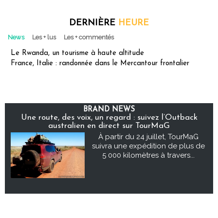
DERNIÈRE
HEURE
News
Les + lus
Les + commentés
Le Rwanda, un tourisme à haute altitude
France, Italie : randonnée dans le Mercantour frontalier
BRAND NEWS
Une route, des voix, un regard : suivez l’Outback
australien en direct sur TourMaG
À partir du 24 juillet, TourMaG
suivra une expédition de plus de
5 000 kilomètres à travers...