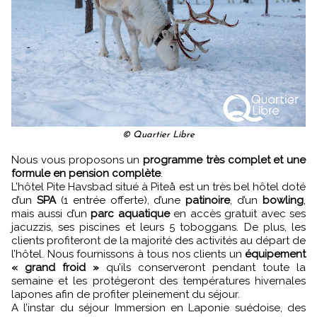
© Quartier Libre
Nous vous proposons un
programme très complet et une
formule en pension complète
.
L’hôtel Pite Havsbad situé à Piteå est un très bel hôtel doté
d’un
SPA
(1 entrée offerte), d’une
patinoire
, d’un
bowling
,
mais aussi d’un
parc aquatique
en accès gratuit avec ses
jacuzzis, ses piscines et leurs 5 toboggans. De plus, les
clients profiteront de la majorité des activités au départ de
l’hôtel. Nous fournissons à tous nos clients un
équipement
« grand froid »
qu’ils conserveront pendant toute la
semaine et les protégeront des températures hivernales
lapones afin de profiter pleinement du séjour.
A l’instar du séjour Immersion en Laponie suédoise, des