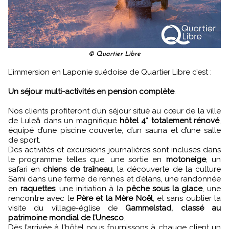
© Quartier Libre
L’immersion en Laponie suédoise de Quartier Libre c’est :
Un séjour multi-activités en pension complète
.
Nos clients profiteront d’un séjour situé au cœur de la ville
de Luleå dans un magnifique
hôtel 4* totalement rénové
,
équipé d’une piscine couverte, d’un sauna et d’une salle
de sport.
Des activités et excursions journalières sont incluses dans
le programme telles que, une sortie en
motoneige
, un
safari en
chiens de traîneau
, la découverte de la culture
Sami dans une ferme de rennes et d’élans, une randonnée
en
raquettes
, une initiation à la
pêche sous la glace
, une
rencontre avec le
Père et la Mère Noël
, et sans oublier la
visite du village-église de
Gammelstad, classé au
patrimoine mondial de l’Unesco
.
Dès l’arrivée à l’hôtel nous fournissons à chauqe client un