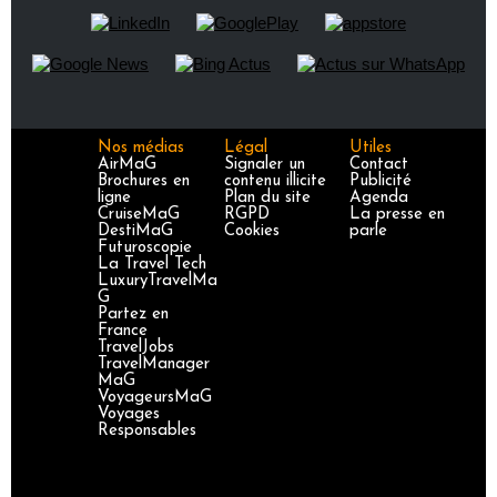
Nos médias
Légal
Utiles
AirMaG
Signaler un
Contact
Brochures en
contenu illicite
Publicité
ligne
Plan du site
Agenda
CruiseMaG
RGPD
La presse en
DestiMaG
Cookies
parle
Futuroscopie
La Travel Tech
LuxuryTravelMa
G
Partez en
France
TravelJobs
TravelManager
MaG
VoyageursMaG
Voyages
Responsables