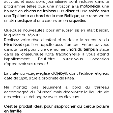
activités et excursions journalières sont incluses dans le
programme telles que, une initiation à la
motoneige
, une
balade en
chiens de traîneau
, un
dîner
et une
soirée sous
une Tipi tente au bord de la mer Baltique
, une randonnée
en
ski nordique
et une excursion en
raquettes
.
Quelques nouveautés pour améliorer, s’il en était besoin,
la qualité du séjour :
Réalisez votre rêve d'enfant et partez à la rencontre du
Père Noël
que l'on appelle aussi Tomten ! Enfoncez-vous
dans la forêt pour vivre ce moment
hors du temps
. Installé
dans sa chaleureuse Kota traditionnelle, il vous attend
impatiemment. Peut-être aurez-vous l'occasion
d’apercevoir ses rennes !
La visite du village-église d’
Öjebyn
, dont l’édifice religieux
date de 1500, situé à proximité de Piteå.
Ne montez pas seulement à bord du traineau
accompagné du "Musher" mais découvrez le lieu de vie
des chiens et échangez avec les éleveurs.
C’est le produit idéal pour s’approcher du cercle polaire
en famille
.