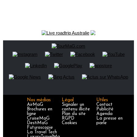
Nos médias
Légal
Utiles
AirMaG
Signaler un
Contact
Brochures en
contenu illicite
Publicité
ligne
Plan du site
Agenda
CruiseMaG
RGPD
La presse en
DestiMaG
Cookies
parle
Futuroscopie
La Travel Tech
LuxuryTravelMa