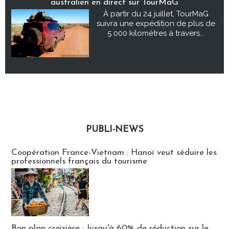
australien en direct sur TourMaG
À partir du 24 juillet, TourMaG
suivra une expédition de plus de
5 000 kilomètres à travers...
PUBLI-NEWS
Publi-news
Coopération France-Vietnam : Hanoï veut séduire les
professionnels français du tourisme
Bon plan croisière : Jusqu'à 60% de réduction sur le