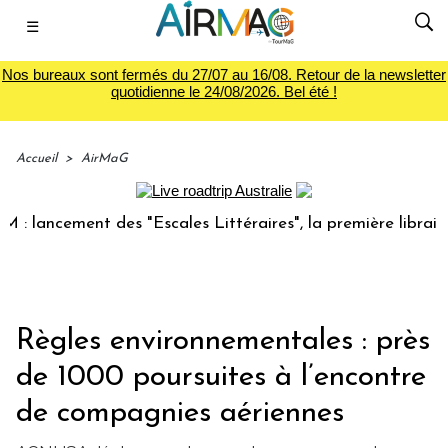
☰
Nos bureaux sont fermés du 27/07 au 16/08. Retour de la newsletter
quotidienne le 24/08/2026. Bel été !
Accueil
>
AirMaG
ncement des "Escales Littéraires", la première librairie du 
Règles environnementales : près
de 1000 poursuites à l’encontre
de compagnies aériennes