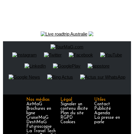
Nos médias
Légal
Utiles
AirMaG
Signaler un
Contact
Brochures en
contenu illicite
Publicité
ligne
Plan du site
Agenda
CruiseMaG
RGPD
La presse en
DestiMaG
Cookies
parle
Futuroscopie
La Travel Tech