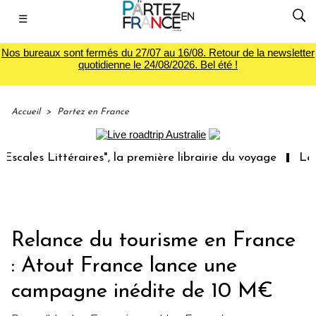
☰
Nos bureaux sont fermés du 27/07 au 16/08. Retour de la newsletter
quotidienne le 24/08/2026. Bel été !
Accueil
>
Partez en France
ittéraires", la première librairie du voyage
Le groupe S
Relance du tourisme en France
: Atout France lance une
campagne inédite de 10 M€