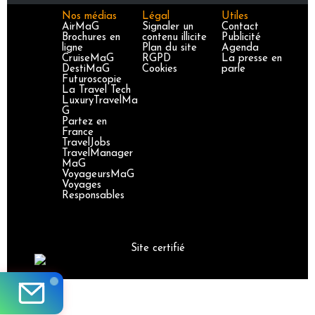
Nos médias
Légal
Utiles
AirMaG
Signaler un
Contact
Brochures en
contenu illicite
Publicité
ligne
Plan du site
Agenda
CruiseMaG
RGPD
La presse en
DestiMaG
Cookies
parle
Futuroscopie
La Travel Tech
LuxuryTravelMa
G
Partez en
France
TravelJobs
TravelManager
MaG
VoyageursMaG
Voyages
Responsables
Site certifié