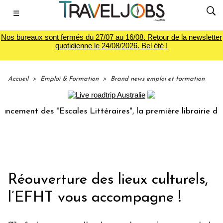
☰
Nos bureaux sont fermés du 27/07 au 16/08. Retour de la newsletter
quotidienne le 24/08/2026. Bel été !
Accueil
>
Emploi & Formation
>
Brand news emploi et formation
ent des "Escales Littéraires", la première librairie du voya
Réouverture des lieux culturels,
l’EFHT vous accompagne !