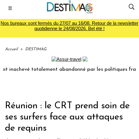
☰
Nos bureaux sont fermés du 27/07 au 16/08. Retour de la newsletter
quotidienne le 24/08/2026. Bel été !
Accueil
>
DESTIMAG
it inachevé totalement abandonné par les politiques françai
Réunion : le CRT prend soin de
ses surfers face aux attaques
de requins