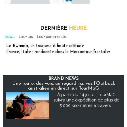
DERNIÈRE
HEURE
News
Les + lus
Les + commentés
Le Rwanda, un tourisme à haute altitude
France, Italie : randonnée dans le Mercantour frontalier
BRAND NEWS
Une route, des voix, un regard : suivez l’Outback
australien en direct sur TourMaG
À partir du 24 juillet, TourMaG
suivra une expédition de plus de
5 000 kilomètres à travers...