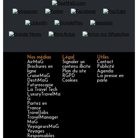
Nos médias
Légal
Utiles
AirMaG
Signaler un
Contact
Brochures en
contenu illicite
Publicité
ligne
Plan du site
Agenda
CruiseMaG
RGPD
La presse en
DestiMaG
Cookies
parle
Futuroscopie
La Travel Tech
LuxuryTravelMa
G
Partez en
France
TravelJobs
TravelManager
MaG
VoyageursMaG
Voyages
Responsables