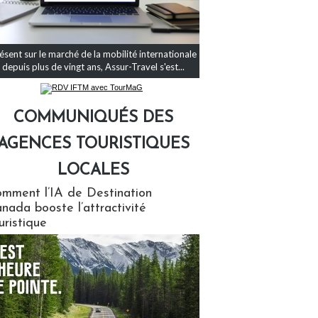
ésent sur le marché de la mobilité internationale
depuis plus de vingt ans, Assur-Travel s'est...
COMMUNIQUÉS DES
AGENCES TOURISTIQUES
LOCALES
qués des agences touristiques locales
mment l’IA de Destination
nada booste l’attractivité
uristique