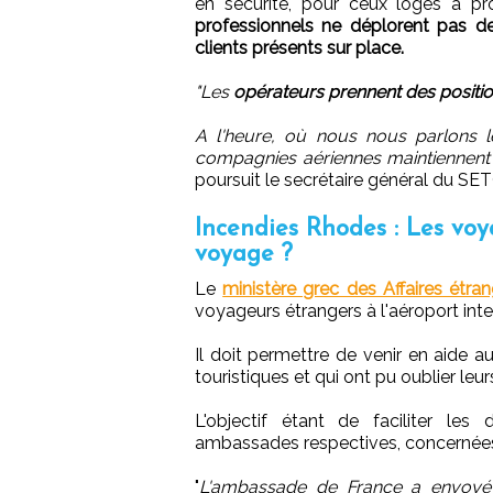
en sécurité, pour ceux logés à pr
professionnels ne déplorent pas de
clients présents sur place.
"Les
opérateurs prennent des positio
A l'heure, où nous nous parlons le
compagnies aériennes maintiennent l
poursuit le secrétaire général du SE
Incendies Rhodes : Les voya
voyage ?
Le
ministère grec des Affaires étra
voyageurs étrangers à l'aéroport inte
Il doit permettre de venir en aide a
touristiques et qui ont pu oublier leu
L'objectif étant de faciliter le
ambassades respectives, concernées 
"
L'ambassade de France a envoyé d