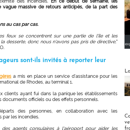
oximité des incendies.
En ce début de semaine, les
 vague massive de retours anticipés, de la part des
ns au cas par cas.
s feux se concentrent sur une partie de l'île et les
a desserte, donc nous n'avons pas pris de directive,
"
ex
TO.
geurs sont-ils invités à reporter leur
Webinai
La
ngères
a mis en place un service d'assistance pour les
rnational de Rhodes, au terminal 1.
ux clients ayant fui dans la panique les établissements
rs documents officiels ou des effets personnels.
s départs des personnes, en collaboration avec les
Publi-n
Co
par les incendies.
ve
fr
es agents consulaires à l'aéroport pour aider les