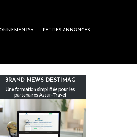
BONNEMENTS
PETITES ANNONCES
▼
laire rachète Eden Tour
L’accès aux vacan
BRAND NEWS DESTIMAG
Une formation simplifiée pour les
partenaires Assur-Travel