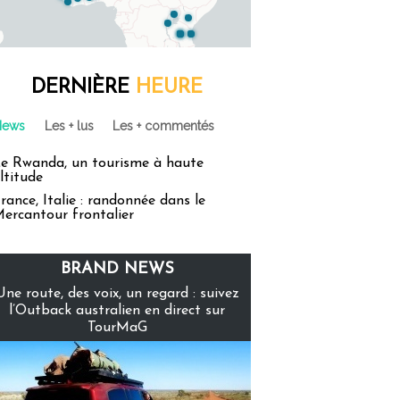
DERNIÈRE
HEURE
News
Les + lus
Les + commentés
e Rwanda, un tourisme à haute
ltitude
rance, Italie : randonnée dans le
ercantour frontalier
BRAND NEWS
Une route, des voix, un regard : suivez
l’Outback australien en direct sur
TourMaG