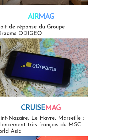
AIR
MAG
G
oit de réponse du Groupe
Dreams ODIGEO
CRUISE
MAG
MaG
int-Nazaire, Le Havre, Marseille :
 lancement très français du MSC
rld Asia