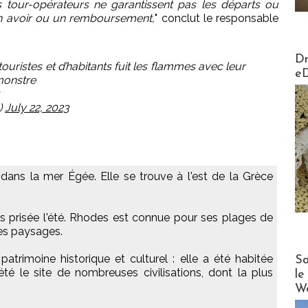
s tour-opérateurs ne garantissent pas les départs ou
 un avoir ou un remboursement,
" conclut le responsable
AirMa
Dr
touristes et d’habitants fuit les flammes avec leur
e
monstre
)
July 22, 2023
dans la mer Égée. Elle se trouve à l'est de la Grèce
rès prisée l'été. Rhodes est connue pour ses plages de
ses paysages.
Cruise
patrimoine historique et culturel : elle a été habitée
Sa
été le site de nombreuses civilisations, dont la plus
le
Wo