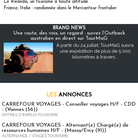
Le Rwanda, un tourisme à haute altitude
France, Italie : randonnée dans le Mercantour frontalier
BRAND NEWS
Une route, des voix, un regard : suivez l’Outback
australien en direct sur TourMaG
À partir du 24 juillet, TourMaG suivra
une expédition de plus de 5 000
kilomètres à travers...
LES
ANNONCES
CARREFOUR VOYAGES - Conseiller voyages H/F - CDD
- (Vannes (56))
OFFRES D'EMPLOI TOURISME
CARREFOUR VOYAGES - Alternant(e) Chargé(e) de
ressources humaines H/F - (Massy/Evry (91))
ALTERNANCE / STAGES TOURISME