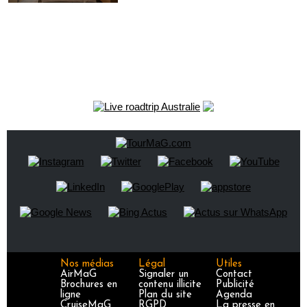
Nos médias
Légal
Utiles
AirMaG
Signaler un
Contact
Brochures en
contenu illicite
Publicité
ligne
Plan du site
Agenda
CruiseMaG
RGPD
La presse en