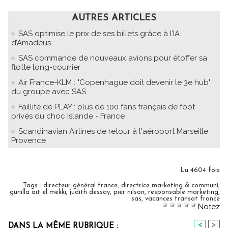
AUTRES ARTICLES
SAS optimise le prix de ses billets grâce à l’IA
d’Amadeus
SAS commande de nouveaux avions pour étoffer sa
flotte long-courrier
Air France-KLM : "Copenhague doit devenir le 3e hub"
du groupe avec SAS
Faillite de PLAY : plus de 100 fans français de foot
privés du choc Islande - France
Scandinavian Airlines de retour à l'aéroport Marseille
Provence
Lu 4604 fois
Tags
:
directeur général france
,
directrice marketing & communi
,
gunilla ait el mekki
,
judith dessay
,
pier nilson
,
responsable marketing
,
sas
,
vacances transat france
Notez
<
>
DANS LA MÊME RUBRIQUE :