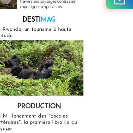
travers ses paysages contrastés,
montagnes imposantes,...
DESTI
MAG
MAG
 Rwanda, un tourisme à haute
titude
PRODUCTION
ion
TM : lancement des "Escales
ttéraires", la première librairie du
oyage