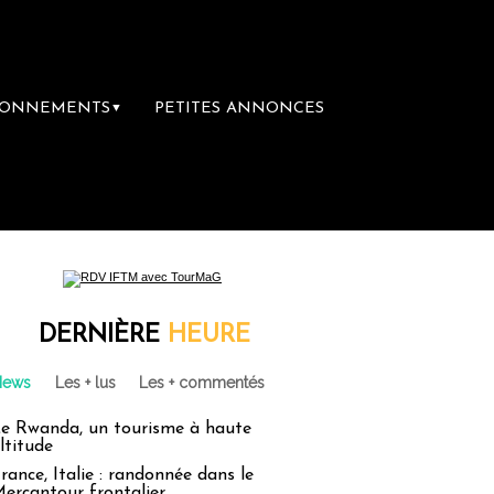
BONNEMENTS
PETITES ANNONCES
▼
re librairie du voyage
Le groupe Sainte-C
DERNIÈRE
HEURE
News
Les + lus
Les + commentés
e Rwanda, un tourisme à haute
ltitude
rance, Italie : randonnée dans le
ercantour frontalier