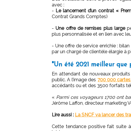
avec :
-
Le lancement d’un contrat « Prem
Contrat Grands Comptes)
-
Une offre de remises plus large
pe
plus personnalisée et en lien avec l
- Une offre de service enrichie : bi
par un chargé de clientèle élargie à plu
"Un été 2021 meilleur que 
En attendant de nouveaux produits 
public. A l’image des
700 000 cartes
accédants ou et des 3500 forfaits té
«
Parmi ces voyageurs 1700 ont bascu
Jérôme Laffon, directeur marketing
Lire aussi :
La SNCF va lancer des trai
Cette tendance positive fait suite