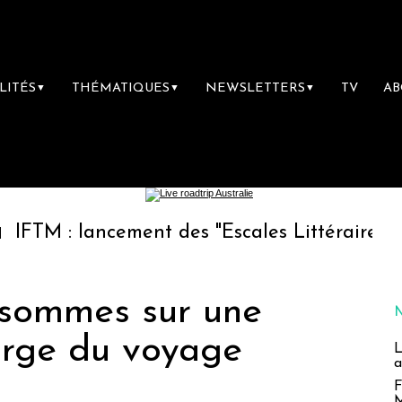
LITÉS
THÉMATIQUES
NEWSLETTERS
TV
A
▼
▼
▼
lancement des "Escales Littéraires", la premiè
 sommes sur une
rge du voyage
L
a
F
M