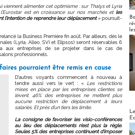
 viennent alimenter cet optimisme : sur Thalys et Lyria
, l’Eurostar est en croissance sur nos marchés et
les
Bo
t l’intention de reprendre leur déplacement
» poursuit-
ré
le
elancé la Business Première fin août. Par ailleurs, dès le
nales (Lyria, Alleo, SVI et Elipsos) seront réservables 6
ra aux entreprises de se projeter dans le cas de
alons professionnels.
faires pourraient être remis en cause
D’autres voyants commencent à nouveau à
tendre aussi vers le vert : «
Les restrictions
mises en place par les entreprises clientes se
lèvent. 46% des entreprises ne mettent plus
aucune restriction de déplacement à leurs
salariés. Et près d’un tiers les limite.
Distribu
Le
Ed
La consigne de favoriser les visio-conférences
au lieu des déplacements n’est plus la règle.
Seules 5% des entreprises continuent d’imposer