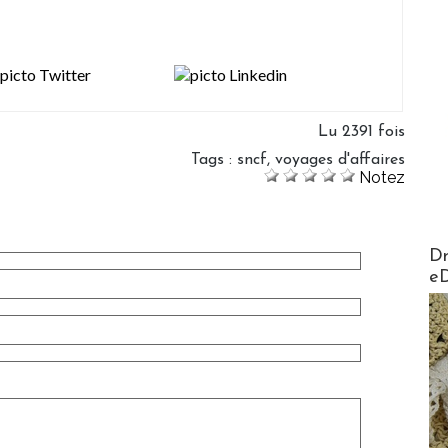
Lu 2391 fois
Tags
:
sncf
,
voyages d'affaires
Notez
AirMa
Dr
e