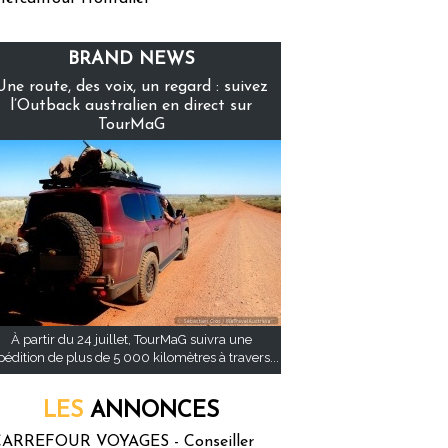
BRAND NEWS
Une route, des voix, un regard : suivez
l’Outback australien en direct sur
TourMaG
À partir du 24 juillet, TourMaG suivra une
pédition de plus de 5 000 kilomètres à travers...
LES
ANNONCES
ARREFOUR VOYAGES - Conseiller