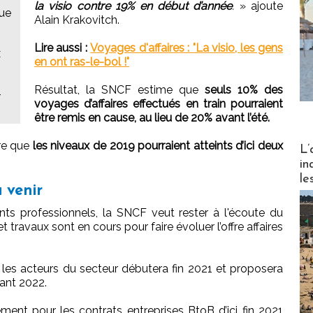
la visio contre 19% en début d’année
.
» ajoute
que
Alain Krakovitch.
Lire aussi :
Voyages d'affaires : "La visio, les gens
x
en ont ras-le-bol !"
Résultat, la SNCF estime que
seuls 10% des
-
voyages d’affaires effectués en train pourraient
être remis en cause, au lieu de 20% avant l’été.
ire que
les niveaux de 2019 pourraient atteints d’ici deux
Partez
L’
in
le
 venir
nts professionnels, la SNCF veut rester à l'écoute du
t travaux sont en cours pour faire évoluer l’offre affaires
les acteurs du secteur débutera fin 2021 et proposera
rant 2022.
ment pour les contrats entreprises BtoB d’ici fin 2021