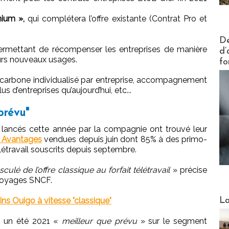
ium »,
qui complétera l’offre existante (Contrat Pro et
Actus V
De
rmettant de récompenser les entreprises de manière
d’
eurs nouveaux usages.
fo
lan carbone individualisé par entreprise, accompagnement
s d’entreprises qu’aujourd’hui, etc...
prévu"
lancés cette année par la compagnie ont trouvé leur
 Avantages
vendues depuis juin dont 85% à des primo-
létravail souscrits depuis septembre.
lé de l’offre classique au forfait télétravail
» précise
 Voyages SNCF.
Webinai
ns Ouigo à vitesse "classique"
La
 à un été 2021 «
meilleur que prévu
» sur le segment