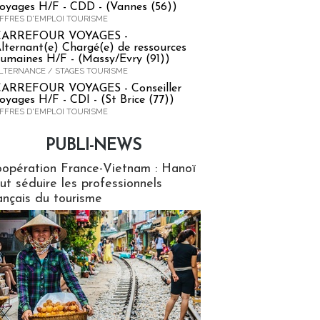
oyages H/F - CDD - (Vannes (56))
FFRES D'EMPLOI TOURISME
CARREFOUR VOYAGES -
lternant(e) Chargé(e) de ressources
umaines H/F - (Massy/Evry (91))
LTERNANCE / STAGES TOURISME
ARREFOUR VOYAGES - Conseiller
oyages H/F - CDI - (St Brice (77))
FFRES D'EMPLOI TOURISME
PUBLI-NEWS
ews
opération France-Vietnam : Hanoï
ut séduire les professionnels
ançais du tourisme