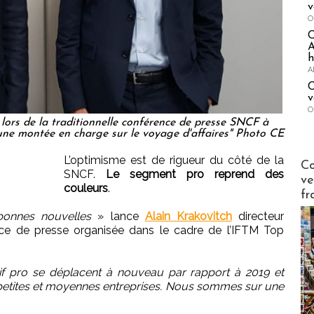
v
O
A
h
A
C
v
O
lors de la traditionnelle conférence de presse SNCF à
ne montée en charge sur le voyage d'affaires" Photo CE
L’optimisme est de rigueur du côté de la
Publi-n
Co
SNCF.
Le segment pro reprend des
ve
couleurs
.
fr
nnes nouvelles
» lance
Alain Krakovitch
directeur
ce de presse organisée dans le cadre de l’IFTM Top
f pro se déplacent à nouveau par rapport à 2019 et
petites et moyennes entreprises. Nous sommes sur une