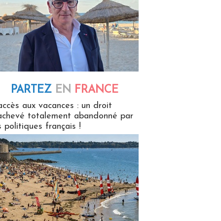
PARTEZ
EN
FRANCE
 en France
accès aux vacances : un droit
achevé totalement abandonné par
s politiques français !