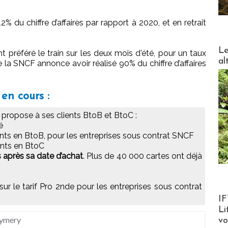
 du chiffre d’affaires par rapport à 2020, et en retrait
DESTI
Le
t préféré le train sur les deux mois d'été, pour un taux
al
a SNCF annonce avoir réalisé 90% du chiffre d’affaires
en cours :
propose à ses clients BtoB et BtoC :
é
ents en BtoB, pour les entreprises sous contrat SNCF
ents en BtoC
s après sa date d’achat
. Plus de 40 000 cartes ont déjà
ur le tarif Pro 2nde pour les entreprises sous contrat
Product
IF
Li
Eymery
v