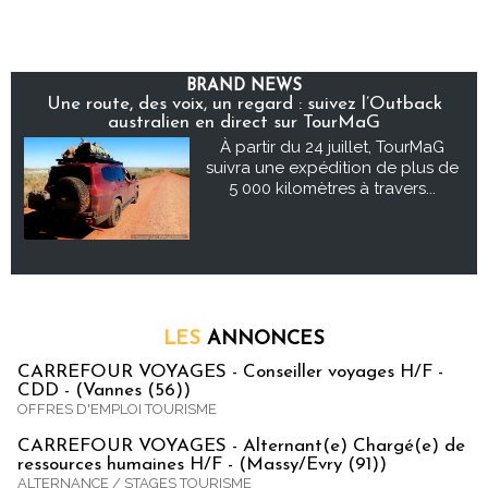
BRAND NEWS
Une route, des voix, un regard : suivez l’Outback
australien en direct sur TourMaG
À partir du 24 juillet, TourMaG
suivra une expédition de plus de
5 000 kilomètres à travers...
LES
ANNONCES
CARREFOUR VOYAGES - Conseiller voyages H/F -
CDD - (Vannes (56))
OFFRES D'EMPLOI TOURISME
CARREFOUR VOYAGES - Alternant(e) Chargé(e) de
ressources humaines H/F - (Massy/Evry (91))
ALTERNANCE / STAGES TOURISME