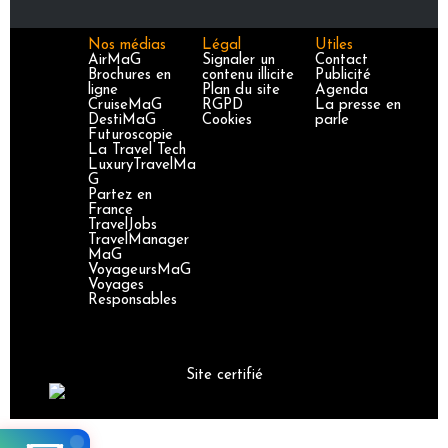
Nos médias
Légal
Utiles
AirMaG
Signaler un
Contact
Brochures en
contenu illicite
Publicité
ligne
Plan du site
Agenda
CruiseMaG
RGPD
La presse en
DestiMaG
Cookies
parle
Futuroscopie
La Travel Tech
LuxuryTravelMa
G
Partez en
France
TravelJobs
TravelManager
MaG
VoyageursMaG
Voyages
Responsables
Site certifié