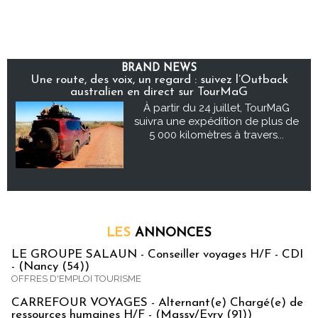
BRAND NEWS
Une route, des voix, un regard : suivez l’Outback
australien en direct sur TourMaG
À partir du 24 juillet, TourMaG
suivra une expédition de plus de
5 000 kilomètres à travers...
LES
ANNONCES
LE GROUPE SALAUN - Conseiller voyages H/F - CDI
- (Nancy (54))
OFFRES D'EMPLOI TOURISME
CARREFOUR VOYAGES - Alternant(e) Chargé(e) de
ressources humaines H/F - (Massy/Evry (91))