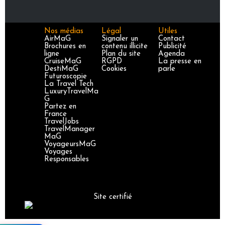
Nos médias
Légal
Utiles
AirMaG
Signaler un
Contact
Brochures en
contenu illicite
Publicité
ligne
Plan du site
Agenda
CruiseMaG
RGPD
La presse en
DestiMaG
Cookies
parle
Futuroscopie
La Travel Tech
LuxuryTravelMa
G
Partez en
France
TravelJobs
TravelManager
MaG
VoyageursMaG
Voyages
Responsables
Site certifié