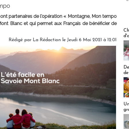
empo
sont partenaires de l'opération « Montagne, Mon tempo
Mont Blanc et qui permet aux Français de bénéficier de
Les off
Ch
d'
Rédigé par
La Rédaction
le Jeudi 6 Mai 2021 à 12:01
De
de
Un
gr