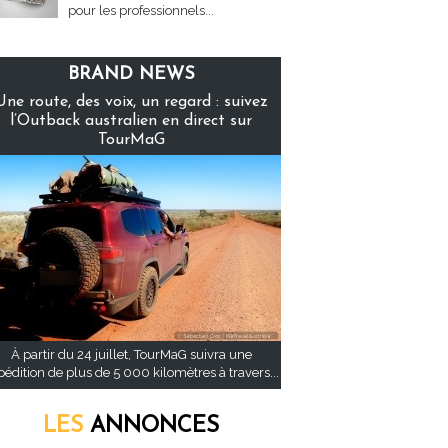
pour les professionnels...
BRAND NEWS
Une route, des voix, un regard : suivez
l’Outback australien en direct sur
TourMaG
À partir du 24 juillet, TourMaG suivra une
pédition de plus de 5 000 kilomètres à travers...
LES
ANNONCES