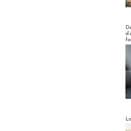
Actus V
De
d’
fo
Webinai
La