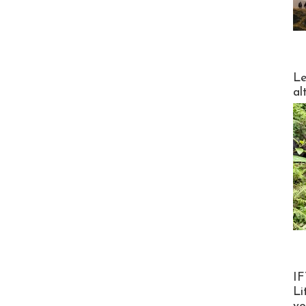
DESTI
Le
al
Product
IF
Li