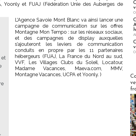
C
PA, Yoonly et FUAJ (Fédération Unie des Auberges de
v
O
L’Agence Savoie Mont Blanc va ainsi lancer une
A
campagne de communication sur les offres
h
Montagne Mon Tempo : sur les réseaux sociaux,
A
et des campagnes de display auxquelles
C
s’ajouteront les leviers de communication
v
conduits en propre par les 11 partenaires
O
hébergeurs (FUAJ, La France du Nord au sud,
 et
VVF, Les Villages Clubs du Soleil, Locatour,
e
Madame Vacances, Maeva.com, MMV,
Publi-n
Montagne Vacances, UCPA et Yoonly. )
Co
ve
re
fr
k