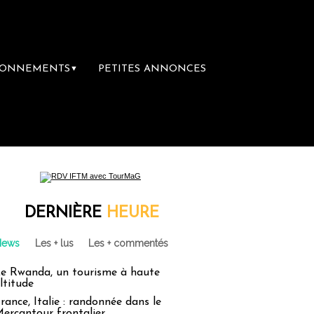
BONNEMENTS
PETITES ANNONCES
▼
ière librairie du voyage
Le groupe Sainte
DERNIÈRE
HEURE
News
Les + lus
Les + commentés
e Rwanda, un tourisme à haute
ltitude
rance, Italie : randonnée dans le
ercantour frontalier