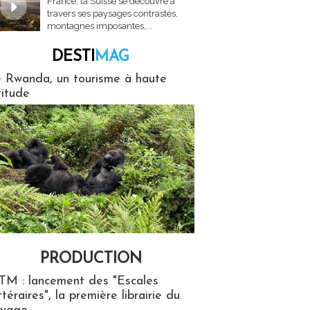
France, la Suisse se découvre à
travers ses paysages contrastés,
montagnes imposantes,...
DESTI
MAG
MAG
 Rwanda, un tourisme à haute
titude
PRODUCTION
ion
TM : lancement des "Escales
ttéraires", la première librairie du