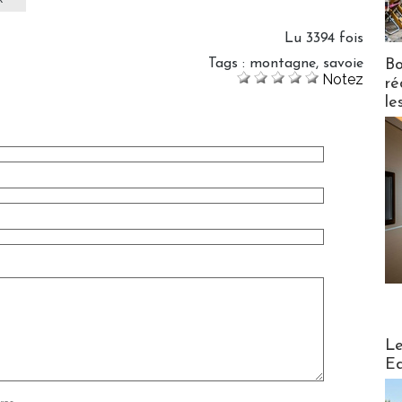
Lu 3394 fois
Bo
Tags
:
montagne
,
savoie
Notez
ré
le
Distribu
Le
Ed