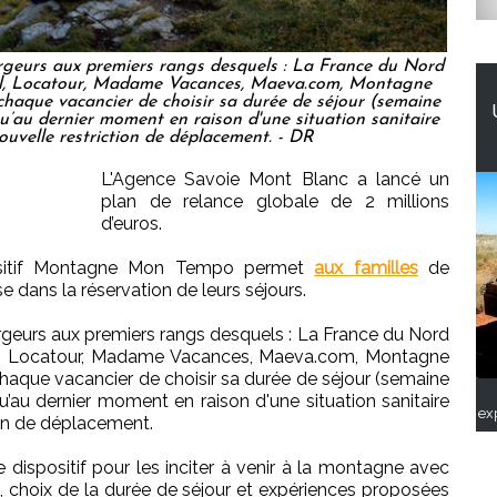
bergeurs aux premiers rangs desquels : La France du Nord
eil, Locatour, Madame Vacances, Maeva.com, Montagne
aque vacancier de choisir sa durée de séjour (semaine
qu’au dernier moment en raison d'une situation sanitaire
uvelle restriction de déplacement. - DR
L'Agence Savoie Mont Blanc a lancé un
plan de relance globale de 2 millions
d’euros.
ositif Montagne Mon Tempo permet
aux familles
de
se dans la réservation de leurs séjours.
bergeurs aux premiers rangs desquels : La France du Nord
eil, Locatour, Madame Vacances, Maeva.com, Montagne
aque vacancier de choisir sa durée de séjour (semaine
qu’au dernier moment en raison d'une situation sanitaire
ex
ion de déplacement.
dispositif pour les inciter à venir à la montagne avec
ifs, choix de la durée de séjour et expériences proposées