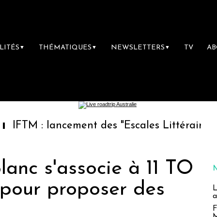
LITÉS
THÉMATIQUES
NEWSLETTERS
TV
A
▼
▼
▼
: lancement des "Escales Littéraires", la prem
anc s'associe à 11 TO
 pour proposer des
L
a
F
M