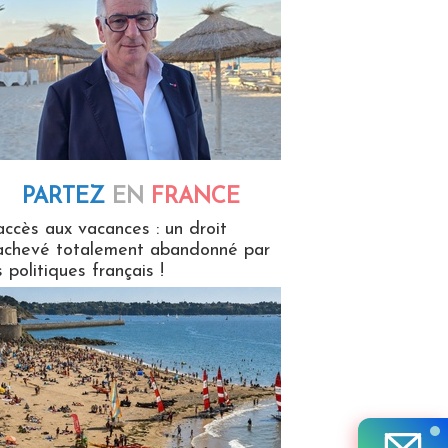
PARTEZ
EN
FRANCE
 en France
accès aux vacances : un droit
achevé totalement abandonné par
s politiques français !