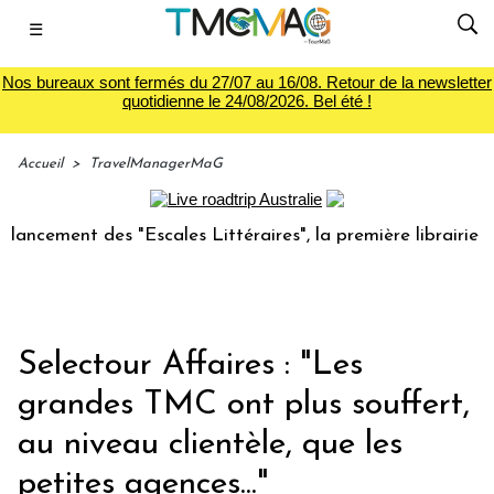
☰
Nos bureaux sont fermés du 27/07 au 16/08. Retour de la newsletter
quotidienne le 24/08/2026. Bel été !
Accueil
>
TravelManagerMaG
ent des "Escales Littéraires", la première librairie du voya
Selectour Affaires : "Les
grandes TMC ont plus souffert,
au niveau clientèle, que les
petites agences..."