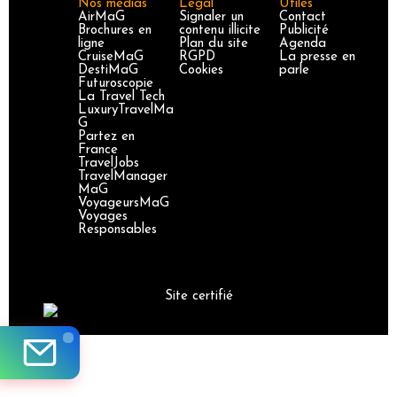
Nos médias
Légal
Utiles
AirMaG
Signaler un
Contact
Brochures en
contenu illicite
Publicité
ligne
Plan du site
Agenda
CruiseMaG
RGPD
La presse en
DestiMaG
Cookies
parle
Futuroscopie
La Travel Tech
LuxuryTravelMa
G
Partez en
France
TravelJobs
TravelManager
MaG
VoyageursMaG
Voyages
Responsables
Site certifié