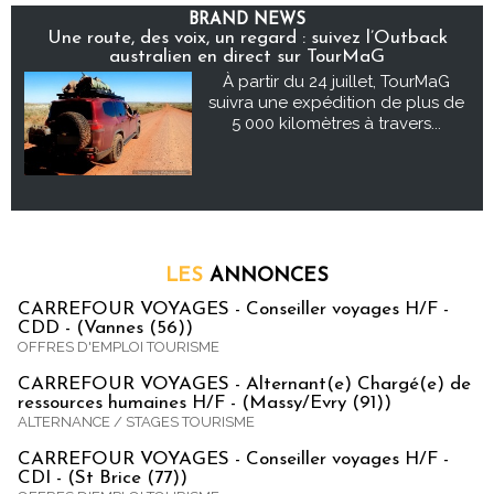
BRAND NEWS
Une route, des voix, un regard : suivez l’Outback
australien en direct sur TourMaG
À partir du 24 juillet, TourMaG
suivra une expédition de plus de
5 000 kilomètres à travers...
LES
ANNONCES
CARREFOUR VOYAGES - Conseiller voyages H/F -
CDD - (Vannes (56))
OFFRES D'EMPLOI TOURISME
CARREFOUR VOYAGES - Alternant(e) Chargé(e) de
ressources humaines H/F - (Massy/Evry (91))
ALTERNANCE / STAGES TOURISME
CARREFOUR VOYAGES - Conseiller voyages H/F -
CDI - (St Brice (77))