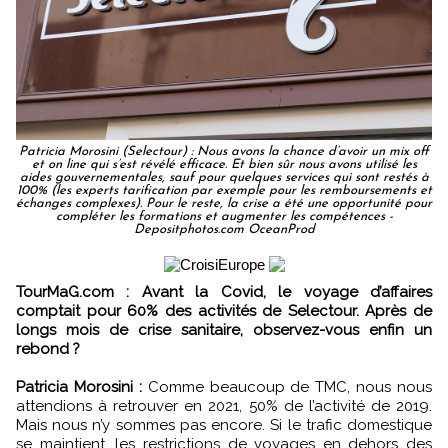
Patricia Morosini (Selectour) : Nous avons la chance d’avoir un mix off
et on line qui s’est révélé efficace. Et bien sûr nous avons utilisé les
aides gouvernementales, sauf pour quelques services qui sont restés à
100% (les experts tarification par exemple pour les remboursements et
échanges complexes). Pour le reste, la crise a été une opportunité pour
compléter les formations et augmenter les compétences -
Depositphotos.com OceanProd
TourMaG.com : Avant la Covid, le voyage d’affaires
comptait pour 60% des activités de Selectour. Après de
longs mois de crise sanitaire, observez-vous enfin un
rebond ?
Patricia Morosini :
Comme beaucoup de TMC, nous nous
attendions à retrouver en 2021, 50% de l’activité de 2019.
Mais nous n’y sommes pas encore. Si le trafic domestique
se maintient, les restrictions de voyages en dehors des