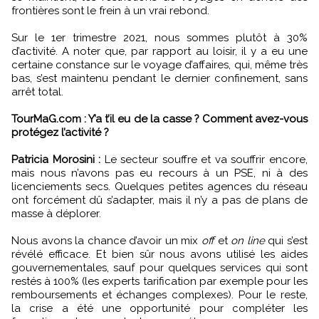
frontières sont le frein à un vrai rebond.
Sur le 1er trimestre 2021, nous sommes plutôt à 30%
d’activité. A noter que, par rapport au loisir, il y a eu une
certaine constance sur le voyage d’affaires, qui, même très
bas, s’est maintenu pendant le dernier confinement, sans
arrêt total.
TourMaG.com : Y’a t’il eu de la casse ? Comment avez-vous
protégez l’activité ?
Patricia Morosini :
Le secteur souffre et va souffrir encore,
mais nous n’avons pas eu recours à un PSE, ni à des
licenciements secs. Quelques petites agences du réseau
ont forcément dû s’adapter, mais il n’y a pas de plans de
masse à déplorer.
Nous avons la chance d’avoir un mix
off
et
on line
qui s’est
révélé efficace. Et bien sûr nous avons utilisé les aides
gouvernementales, sauf pour quelques services qui sont
restés à 100% (les experts tarification par exemple pour les
remboursements et échanges complexes). Pour le reste,
la crise a été une opportunité pour compléter les