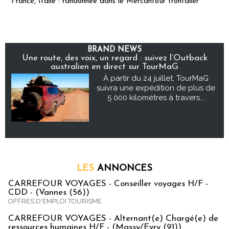
France, Italie : randonnée dans le Mercantour frontalier
BRAND NEWS
Une route, des voix, un regard : suivez l’Outback
australien en direct sur TourMaG
À partir du 24 juillet, TourMaG
suivra une expédition de plus de
5 000 kilomètres à travers...
LES
ANNONCES
CARREFOUR VOYAGES - Conseiller voyages H/F -
CDD - (Vannes (56))
OFFRES D'EMPLOI TOURISME
CARREFOUR VOYAGES - Alternant(e) Chargé(e) de
ressources humaines H/F - (Massy/Evry (91))