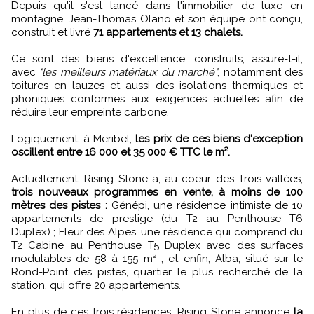
Depuis qu'il s'est lancé dans l'immobilier de luxe en
montagne, Jean-Thomas Olano et son équipe ont conçu,
construit et livré
71 appartements et 13 chalets.
Ce sont des biens d'excellence, construits, assure-t-il,
avec
"les meilleurs matériaux du marché"
, notamment des
toitures en lauzes et aussi des isolations thermiques et
phoniques conformes aux exigences actuelles afin de
réduire leur empreinte carbone.
Logiquement, à Meribel,
les prix de ces biens d'exception
oscillent entre 16 000 et 35 000 € TTC le m².
Actuellement, Rising Stone a, au coeur des Trois vallées,
trois nouveaux programmes en vente, à moins de 100
mètres des pistes :
Génépi, une résidence intimiste de 10
appartements de prestige (du T2 au Penthouse T6
Duplex) ; Fleur des Alpes, une résidence qui comprend du
T2 Cabine au Penthouse T5 Duplex avec des surfaces
modulables de 58 à 155 m² ; et enfin, Alba, situé sur le
Rond-Point des pistes, quartier le plus recherché de la
station, qui offre 20 appartements.
En plus de ces trois résidences, Rising Stone annonce
la