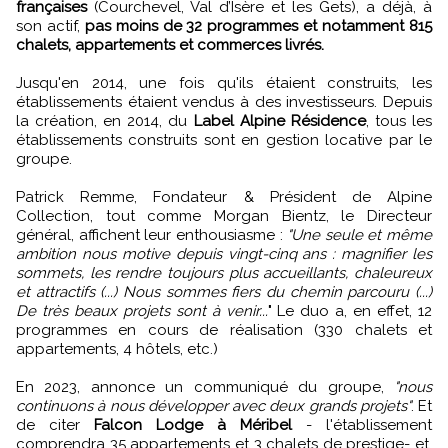
françaises
(Courchevel, Val d’Isère et les Gets), a déjà, à
son actif,
pas moins de 32 programmes et notamment 815
chalets, appartements et commerces livrés.
Jusqu'en 2014, une fois qu'ils étaient construits, les
établissements étaient vendus à des investisseurs. Depuis
la création, en 2014, du
Label Alpine Résidence
, tous les
établissements construits sont en gestion locative par le
groupe.
Patrick Remme, Fondateur & Président de Alpine
Collection, tout comme Morgan Bientz, le Directeur
général, affichent leur enthousiasme :
"Une seule et même
ambition nous motive depuis vingt-cinq ans : magnifier les
sommets, les rendre toujours plus accueillants, chaleureux
et attractifs (...) Nous sommes fiers du chemin parcouru (...)
De très beaux projets sont à venir...
" Le duo a, en effet, 12
programmes en cours de réalisation (330 chalets et
appartements, 4 hôtels, etc.)
En 2023, annonce un communiqué du groupe,
"nous
continuons à nous développer avec deux grands projets"
. Et
de citer
Falcon Lodge à Méribel
- l'établissement
comprendra 35 appartements et 3 chalets de prestige- et,