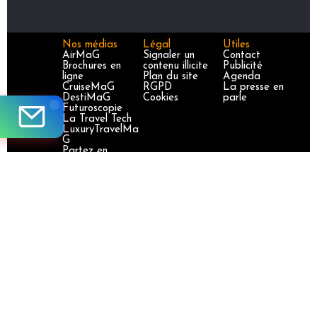
Nos médias
Légal
Utiles
AirMaG
Signaler un
Contact
Brochures en
contenu illicite
Publicité
ligne
Plan du site
Agenda
CruiseMaG
RGPD
La presse en
DestiMaG
Cookies
parle
Futuroscopie
La Travel Tech
LuxuryTravelMa
G
Partez en
France
TravelJobs
TravelManager
MaG
VoyageursMaG
Voyages
Responsables
Site certifié