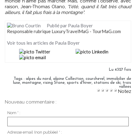
monde n'aime pas marcher. Mais, comme l'observe, avec
raison, Jean-Thomas Olano,
"l'été, quand il fait très chaud
ailleurs, il fait plus frais à la montagne".
Publié par Paula Boyer
Responsable rubrique LuxuryTravelMaG - TourMaG.com
Voir tous les articles de Paula Boyer
Lu 4327 fois
Tags
:
alpes du nord
,
alpine Collection
,
courchevel
,
immobilier de
luxe
,
montagne
,
rising Stone
,
sports d'hiver
,
stations de ski
,
trois
vallees
Notez
Nouveau commentaire :
Nom * :
Adresse email (non publiée) * :