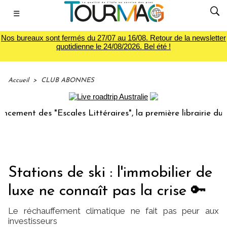
☰
Nos bureaux sont fermés du 27/07 au 16/08. Retour de la newsletter
quotidienne le 24/08/2026. Bel été !
Accueil
>
CLUB ABONNES
"Escales Littéraires", la première librairie du voyage
Le
Stations de ski : l'immobilier de
luxe ne connaît pas la crise 🔑
Le réchauffement climatique ne fait pas peur aux
investisseurs