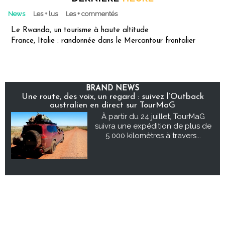
News
Les + lus
Les + commentés
Le Rwanda, un tourisme à haute altitude
France, Italie : randonnée dans le Mercantour frontalier
BRAND NEWS
Une route, des voix, un regard : suivez l’Outback
australien en direct sur TourMaG
À partir du 24 juillet, TourMaG
suivra une expédition de plus de
5 000 kilomètres à travers...