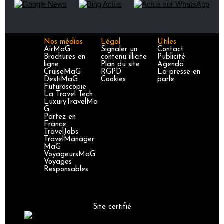
Nos médias
Légal
Utiles
AirMaG
Signaler un
Contact
Brochures en
contenu illicite
Publicité
ligne
Plan du site
Agenda
CruiseMaG
RGPD
La presse en
DestiMaG
Cookies
parle
Futuroscopie
La Travel Tech
LuxuryTravelMa
G
Partez en
France
TravelJobs
TravelManager
MaG
VoyageursMaG
Voyages
Responsables
Site certifié