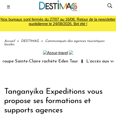
☰
Nos bureaux sont fermés du 27/07 au 16/08. Retour de la newsletter
quotidienne le 24/08/2026. Bel été !
Accueil
>
DESTIMAG
>
Communiqués des agences touristiques
locales
oupe Sainte-Claire rachète Eden Tour
L’accès aux vacan
Tanganyika Expeditions vous
propose ses formations et
supports agences