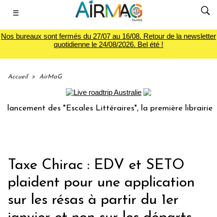
☰
Nos bureaux sont fermés du 27/07 au 16/08. Retour de la newsletter
quotidienne le 24/08/2026. Bel été !
Accueil
>
AirMaG
ement des "Escales Littéraires", la première librairie du vo
Taxe Chirac : EDV et SETO
plaident pour une application
sur les résas à partir du 1er