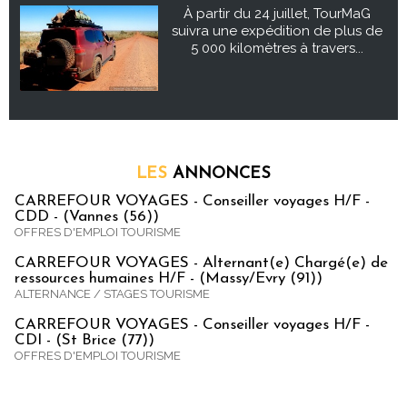
À partir du 24 juillet, TourMaG
suivra une expédition de plus de
5 000 kilomètres à travers...
LES
ANNONCES
CARREFOUR VOYAGES - Conseiller voyages H/F -
CDD - (Vannes (56))
OFFRES D'EMPLOI TOURISME
CARREFOUR VOYAGES - Alternant(e) Chargé(e) de
ressources humaines H/F - (Massy/Evry (91))
ALTERNANCE / STAGES TOURISME
CARREFOUR VOYAGES - Conseiller voyages H/F -
CDI - (St Brice (77))
OFFRES D'EMPLOI TOURISME