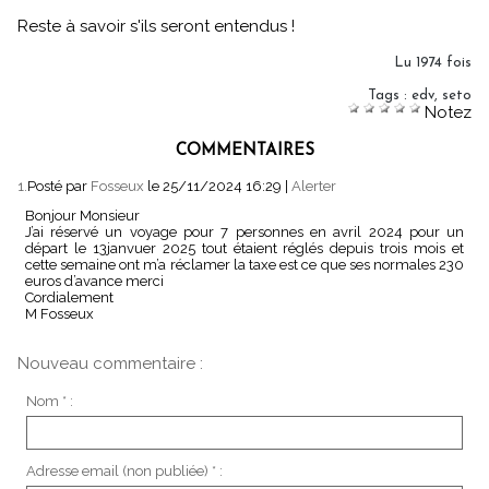
Reste à savoir s'ils seront entendus !
Lu 1974 fois
Tags
:
edv
,
seto
Notez
COMMENTAIRES
1.
Posté par
Fosseux
le 25/11/2024 16:29
|
Alerter
Bonjour Monsieur
J’ai réservé un voyage pour 7 personnes en avril 2024 pour un
départ le 13janvuer 2025 tout étaient réglés depuis trois mois et
cette semaine ont m’a réclamer la taxe est ce que ses normales 230
euros d’avance merci
Cordialement
M Fosseux
Nouveau commentaire :
Nom * :
Adresse email (non publiée) * :