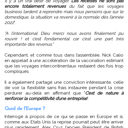
Il y a un vrai désir de voyager.
Les recettes ne sont pas
encore totalement revenues
du fait que les voyages
business tardent à reprendre mais nous pensons que sur le
domestique, la situation va revenir à la normale dès l’année
2022
".
"A l’international Dieu merci nous avons finalement pu
rouvrir ! et c’est fondamental car c’est une part très
importante des revenus."
Cependant, et comme tous dans l’assemblée, Nick Calio
en appelait à une accélération de la vaccination estimant
que les voyages intercontinentaux restaient des fois trop
compliqués.
Il a également partagé une conviction intéressante, celle
de voir la flexibilité sans frais instaurée pendant la crise
perdurer au-delà en affirmant que "
C’est de nature à
renforcer la compétitivité d’une entreprise
".
Quid de l'Europe ?
Interrogé à propos de ce qui se passe en Europe et si,
comme aux Etats Unis la reprise pourrait peut être arriver
plus rapidement, Alex Cruz l’ancien Président de British