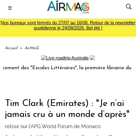
☰
Nos bureaux sont fermés du 27/07 au 16/08. Retour de la newsletter
quotidienne le 24/08/2026. Bel été !
Accueil
>
AirMaG
s "Escales Littéraires", la première librairie du voyage
Tim Clark (Emirates) : "Je n’ai
jamais cru à un monde d’après"
retour sur l'APG World Forum de Monaco