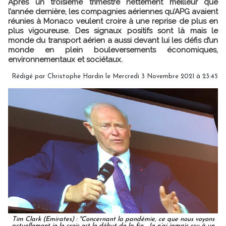
Après un troisième trimestre nettement meilleur que
l’année dernière, les compagnies aériennes qu’APG avaient
réunies à Monaco veulent croire à une reprise de plus en
plus vigoureuse. Des signaux positifs sont là mais le
monde du transport aérien a aussi devant lui les défis d’un
monde en plein bouleversements économiques,
environnementaux et sociétaux.
Rédigé par Christophe Hardin le Mercredi 3 Novembre 2021 à 23:45
Tim Clark (Emirates) : "Concernant la pandémie, ce que nous voyons
actuellement je le crois est le début de la fin… Je n’ai jamais cru à un