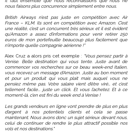
Il faut ensemble que nous reconnaissions que nous ne
nous faisons plus concurrence simplement entre nous.
British Airways n’est pas juste en compétition avec Air
France – KLM. Ils sont en compétition avec Amazon. C’est
une réalité, c’est un concurrent très sérieux et il est évident
qu’Amazon a assez d’informations pour venir retirer 250
euros de mon portefeuille beaucoup plus facilement que
n’importe quelle compagnie aérienne !"
Alex Cruz a alors pris cet exemple :
"Vous pensez partir à
Venise. Belle destination qui vous tente. Juste avant de
commencer vos recherches sur ce beau week-end Italien,
vous recevez un message d’Amazon. Juste au bon moment
et pour un produit qui vous plait mais auquel vous ne
pensiez même pas. Votre salaire vient d’être viré… et c’est
tellement facile... juste un click. Et vous l’achetez. Et à ce
moment-là, c’en est fini du week end à Venise !
Les grands vendeurs en ligne vont prendre de plus en plus
d’argent à nos potentiels clients et cela se passe
maintenant. Nous avons donc un sujet sérieux devant nous,
celui de continuer de rendre le plus attractif possible nos
vols et nos destinations."