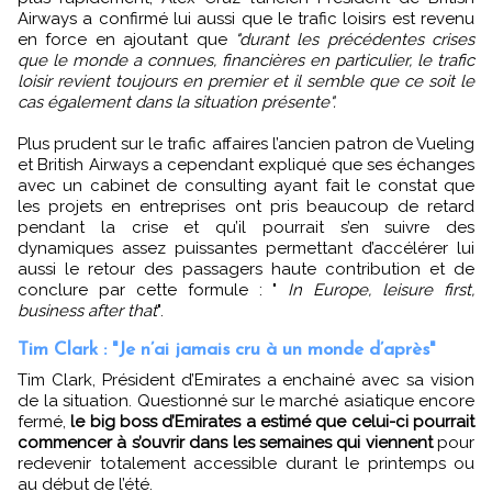
Airways a confirmé lui aussi que le trafic loisirs est revenu
en force en ajoutant que
"durant les précédentes crises
que le monde a connues, financières en particulier, le trafic
loisir revient toujours en premier et il semble que ce soit le
cas également dans la situation présente".
Plus prudent sur le trafic affaires l’ancien patron de Vueling
et British Airways a cependant expliqué que ses échanges
avec un cabinet de consulting ayant fait le constat que
les projets en entreprises ont pris beaucoup de retard
pendant la crise et qu’il pourrait s’en suivre des
dynamiques assez puissantes permettant d’accélérer lui
aussi le retour des passagers haute contribution et de
conclure par cette formule : "
In Europe, leisure first,
business after that
".
Tim Clark : "Je n’ai jamais cru à un monde d’après"
Tim Clark, Président d’Emirates a enchainé avec sa vision
de la situation. Questionné sur le marché asiatique encore
fermé,
le big boss d’Emirates a estimé que celui-ci pourrait
commencer à s’ouvrir dans les semaines qui viennent
pour
redevenir totalement accessible durant le printemps ou
au début de l’été.