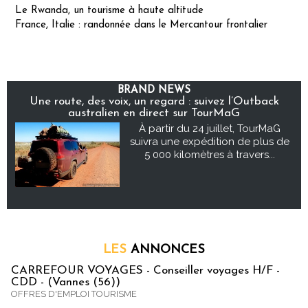
Le Rwanda, un tourisme à haute altitude
France, Italie : randonnée dans le Mercantour frontalier
BRAND NEWS
Une route, des voix, un regard : suivez l’Outback
australien en direct sur TourMaG
À partir du 24 juillet, TourMaG
suivra une expédition de plus de
5 000 kilomètres à travers...
LES
ANNONCES
CARREFOUR VOYAGES - Conseiller voyages H/F -
CDD - (Vannes (56))
OFFRES D'EMPLOI TOURISME