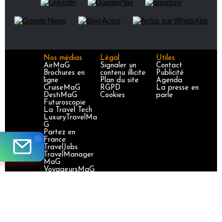
Nos médias
Légal
Utiles
AirMaG
Signaler un
Contact
Brochures en
contenu illicite
Publicité
ligne
Plan du site
Agenda
CruiseMaG
RGPD
La presse en
DestiMaG
Cookies
parle
Futuroscopie
La Travel Tech
LuxuryTravelMa
G
Partez en
France
TravelJobs
TravelManager
MaG
VoyageursMaG
Voyages
Responsables
Site certifié