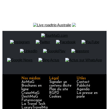
Nos médias
Légal
Utiles
AirMaG
Signaler un
Contact
Brochures en
contenu illicite
Publicité
ligne
Plan du site
Agenda
CruiseMaG
RGPD
La presse en
DestiMaG
Cookies
parle
Futuroscopie
La Travel Tech
LuxuryTravelMa