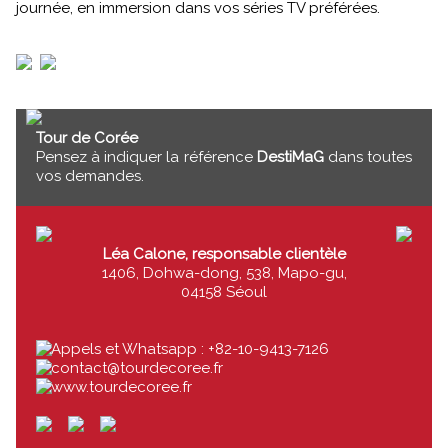
journée, en immersion dans vos séries TV préférées.
Tour de Corée
Pensez à indiquer la référence
DestiMaG
dans toutes
vos demandes.
Léa Calone, responsable clientèle
1406, Dohwa-dong, 538, Mapo-gu,
04158 Séoul
Appels et Whatsapp : +82-10-9413-7126
contact@tourdecoree.fr
www.tourdecoree.fr