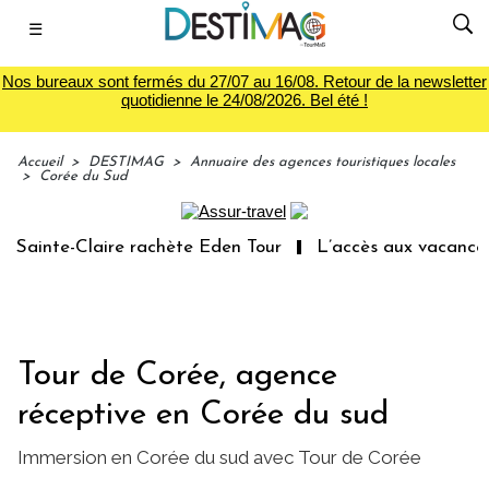
☰
Nos bureaux sont fermés du 27/07 au 16/08. Retour de la newsletter
quotidienne le 24/08/2026. Bel été !
Accueil
>
DESTIMAG
>
Annuaire des agences touristiques locales
>
Corée du Sud
inte-Claire rachète Eden Tour
L’accès aux vacances : u
Tour de Corée, agence
réceptive en Corée du sud
Immersion en Corée du sud avec Tour de Corée