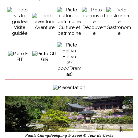
Visite
Aventure
Culture et
Découvert
Gastronom
guidée
patrimoine
e
ie
Hallyu
FIT
GIR
(K-
pop/Dram
as)
Palais Changdeokgung à Séoul © Tour de Corée