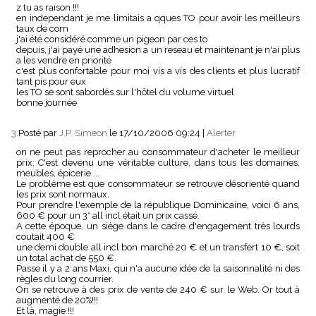
z tu as raison !!!
en independant je me limitais a qques TO pour avoir les meilleurs
taux de com
j'ai été considéré comme un pigeon par ces to
depuis, j'ai payé une adhesion a un reseau et maintenant je n'ai plus
a les vendre en priorité
c'est plus confortable pour moi vis a vis des clients et plus lucratif
tant pis pour eux
les TO se sont sabordés sur l'hôtel du volume virtuel
bonne journée
3.
Posté par
J.P. Simeon
le 17/10/2006 09:24
|
Alerter
on ne peut pas reprocher au consommateur d'acheter le meilleur
prix; C'est devenu une véritable culture, dans tous les domaines,
meubles, épicerie....
Le problème est que consommateur se retrouve désorienté quand
les prix sont normaux.
Pour prendre l'exemple de la république Dominicaine, voici 6 ans,
600 € pour un 3* all incl était un prix cassé.
A cette époque, un siège dans le cadre d'engagement très lourds
coutait 400 €
une demi double all incl bon marché 20 € et un transfert 10 €, soit
un total achat de 550 €.
Passe il y a 2 ans Maxi, qui n'a aucune idée de la saisonnalité ni des
règles du long courrier.
On se retrouve à des prix de vente de 240 € sur le Web. Or tout à
augmenté de 20%!!!
Et là, magie !!!