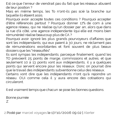
Est ce que l'erreur de viendrait pas du fait que les réseaux abusent
de leur position ?
Mais en même temps, les To n'ont-ils pas scié la branche sur
laquelle ils étaient assis.
Pourquoi avoir accepté toutes ces conditions ? Pourquoi accepter
d'être référencés partout ? Pourquoi donner 17% de com à une
agence réseau, qui ne réalise qu'un dossier par an, alors que dans
la rue d'à côté, une agence indépendante (qui elle est moins bien
rémunérée) réalise beaucoup plus de CA ?
Pourquoi avoir ignoré les plus grands pourvoyeurs d'affaires que
sont les indépendants, qui eux paient à 30 jours, ne réclament pas
de rémunérations exorbitantes et font souvent de plus beaux
dossiers que les "réseauifiés".
Ils sont sympas les indépendants, parceque finalement, quand les
TO prévoient 25 points de marge, commissions et autres, et que
seulement 10 à 13 points vont aux indépendants, il y a quelques
points qui servent encore pour les réseaux. Donc on pourrait dire
que le travail des indépendants subventionne celui des réseaux.
Certains vont dire que les indépendants n'ont qu'à rejoindre un
réseau. OUi comme cela il y aura encore des cotisations qui
circuleront.
Il est vraiment temps que chacun se pose les bonnes questions.
Bonne journée
Z
2.
Posté par
marcel voyages
le 17/10/2006 09:02
|
Alerter