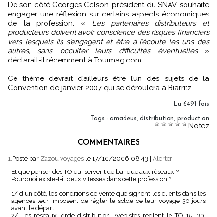
De son côté Georges Colson, président du SNAV, souhaite
engager une réflexion sur certains aspects économiques
de la profession. «
Les partenaires distributeurs et
producteurs doivent avoir conscience des risques financiers
vers lesquels ils s’engagent et être à l’écoute les uns des
autres, sans occulter leurs difficultés éventuelles
»
déclarait-il récemment à Tourmag.com.
Ce thème devrait d’ailleurs être l’un des sujets de la
Convention de janvier 2007 qui se déroulera à Biarritz.
Lu 6491 fois
Tags
:
amadeus
,
distribution
,
production
Notez
COMMENTAIRES
1.
Posté par
Zazou voyages
le 17/10/2006 08:43
|
Alerter
Et que penser des TO qui servent de banque aux réseaux ?
Pourquoi existe-t-il deux vitesses dans cette profession ? :
1/ d'un côté, les conditions de vente que signent les clients dans les
agences leur imposent de régler le solde de leur voyage 30 jours
avant le départ.
2/ Les réseaux, grde distribution, webistes règlent le TO 15, 30,