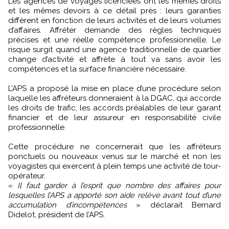
Les agences de voyages licenciées ont les mêmes droits
et les mêmes devoirs à ce détail près : leurs garanties
diffèrent en fonction de leurs activités et de leurs volumes
d’affaires. Affréter demande des règles techniques
précises et une réelle compétence professionnelle. Le
risque surgit quand une agence traditionnelle de quartier
change d’activité et affrète à tout va sans avoir les
compétences et la surface financière nécessaire.
L’APS a proposé la mise en place d’une procédure selon
laquelle les affréteurs donneraient à la DGAC, qui accorde
les droits de trafic, les accords préalables de leur garant
financier et de leur assureur en responsabilité civile
professionnelle.
Cette procédure ne concernerait que les affréteurs
ponctuels ou nouveaux venus sur le marché et non les
voyagistes qui exercent à plein temps une activité de tour-
opérateur.
«
Il faut garder à l’esprit que nombre des affaires pour
lesquelles l’APS a apporté son aide relève avant tout d’une
accumulation d’incompétences
» déclarait Bernard
Didelot, président de l’APS.