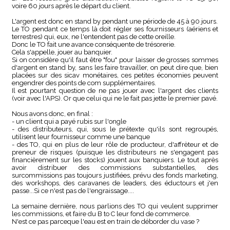
voire 60 jours après le départ du client.
L'argent est donc en stand by pendant une période de 45 à 90 jours.
Le TO pendant ce temps là doit régler ses fournisseurs (aériens et
terrestres) qui, eux, ne l'entendent pas de cette oreille.
Donc le TO fait une avance conséquente de trésorerie.
Cela s'appelle, jouer au banquier.
Si on considère qu'il faut être "fou" pour laisser de grosses sommes
d'argent en stand by, sans les faire travailler, on peut dire que, bien
placées sur des sicav monétaires, ces petites économies peuvent
engendrer des points de com supplémentaires.
Il est pourtant question de ne pas jouer avec l'argent des clients
(voir avec l'APS). Or que celui qui ne le fait pas jette le premier pavé.
Nous avons donc, en final :
- un client qui a payé rubis sur l'ongle
- des distributeurs, qui, sous le prétexte qu'ils sont regroupés,
utilisent leur fournisseur comme une banque
- des TO, qui en plus de leur rôle de producteur, d'affrèteur et de
preneur de risques (puisque les distributeurs ne s'engagent pas
financièrement sur les stocks) jouent aux banquiers. Le tout après
avoir distribuer des commissions substantielles, des
surcommissions pas toujours justifiées, prévu des fonds marketing,
des workshops, des caravanes de leaders, des éductours et j'en
passe...Si ce n'est pas de l'engraissage....
La semaine dernière, nous parlions des TO qui veulent supprimer
les commissions, et faire du B to C leur fond de commerce.
N'est ce pas parceque l'eau est en train de déborder du vase ?