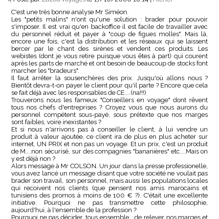
C'est une très bonne analyse Mr Siméon.
Les "petits malins" n'ont qu'une solution : brader pour pouvoir
s'imposer. Il est vrai qu'en backoffice il est facile de travailler avec
du personnel réduit et payer à "coup de figues molles". Mais là,
encore une fois, c'est la distribution et les réseaux qui se laissent
bercer par le chant des sirènes et vendent ces produits. Les
webistes (dont je vous retire puisque vous êtes à part) qui courent
après les parts de marché et ont besoin de beaucoup de stocks font
marcher les "bradeurs".
Il faut arrêter la sousenchères des prix. Jusqu'où allons nous ?
Bientôt devra-t-on payer le client pour qu'il parte ? Encore que cela
se fait déjà avec les responsables de CE....(na!!!)
Trouverons nous les fameux "Conseillers en voyage" dont rêvent
tous nos chefs d'entreprises ? Croyez vous que nous aurons du
personnel compétent sous-payé, sous prétexte que nos marges
sont faibles, voire inexistantes ?
Et si nous n'arrivons pas à conseiller le client, à lui vendre un
produit à valeur ajoutée, ce client ira de plus en plus acheter sur
internet, UN PRIX et non pas un voyage. Et un prix, c'est un produit
de M....non sécurisé, sur des compagnies "bananières" etc....Mais on
y est déjà non ?
Alors message à Mr COLSON. Un jour dans la presse professionelle,
vous avez lancé un message disant que votre société ne voulait pas
brader son travail, son personnel, mais aussi les populations locales
qui recoivent nos clients (que pensent nos amis marocains et
tunisiens des promos à moins de 100 € ?). C'était une excellente
initiative. Pourquoi ne pas transmettre cette philosophie,
aujourd'hui, à l'ensemble de la profession ?
Pourquoi ne pas décider, tous ensemble , de relever nos marges et