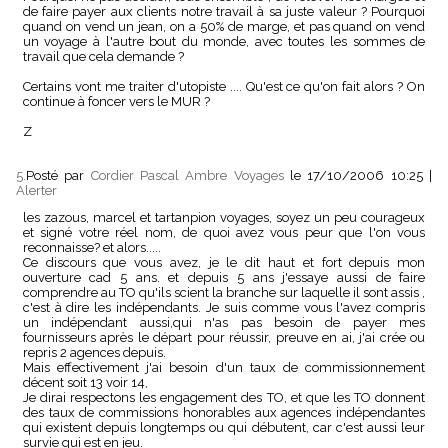
de faire payer aux clients notre travail à sa juste valeur ? Pourquoi
quand on vend un jean, on a 50% de marge, et pas quand on vend
un voyage à l'autre bout du monde, avec toutes les sommes de
travail que cela demande ?
Certains vont me traiter d'utopiste .... Qu'est ce qu'on fait alors ? On
continue à foncer vers le MUR ?
Z
5.
Posté par
Cordier Pascal Ambre Voyages
le 17/10/2006 10:25
|
Alerter
les zazous, marcel et tartanpion voyages, soyez un peu courageux
et signé votre réel nom, de quoi avez vous peur que l'on vous
reconnaisse? et alors.....
Ce discours que vous avez, je le dit haut et fort depuis mon
ouverture cad 5 ans. et depuis 5 ans j'essaye aussi de faire
comprendre au TO qu'ils scient la branche sur laquelle il sont assis ,
c'est à dire les indépendants. Je suis comme vous l'avez compris
un indépendant aussi,qui n'as pas besoin de payer mes
fournisseurs après le départ pour réussir, preuve en ai, j'ai crée ou
repris 2 agences depuis.
Mais effectivement j'ai besoin d'un taux de commissionnement
décent soit 13 voir 14,
Je dirai respectons les engagement des TO, et que les TO donnent
des taux de commissions honorables aux agences indépendantes
qui existent depuis longtemps ou qui débutent, car c'est aussi leur
survie qui est en jeu.