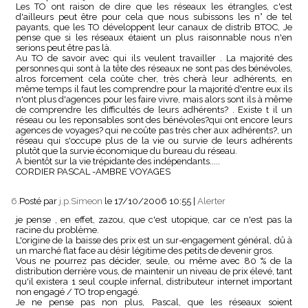
Les TO ont raison de dire que les réseaux les étrangles, c'est
d'ailleurs peut être pour cela que nous subissons les n° de tel
payants, que les TO développent leur canaux de distrib BTOC, Je
pense que si les réseaux étaient un plus raisonnable nous n'en
serions peut être pas là.
Au TO de savoir avec qui ils veulent travailler . La majorité des
personnes qui sont à la tête des réseaux ne sont pas des bénévoles,
alros forcement cela coûte cher, très cherà leur adhérents, en
même temps il faut les comprendre pour la majorité d'entre eux ils
n'ont plus d'agences pour les faire vivre, mais alors sont ils à même
de comprendre les difficultés de leurs adhérents? . Existe t il un
réseau ou les reponsables sont des bénévoles?qui ont encore leurs
agences de voyages? qui ne coûte pas très cher aux adhérents?, un
réseau qui s'occupe plus de la vie ou survie de leurs adhérents
plutôt que la survie économique du bureau du réseau.
A bientôt sur la vie trépidante des indépendants.....
CORDIER PASCAL -AMBRE VOYAGES
6.
Posté par
j.p.Simeon
le 17/10/2006 10:55
|
Alerter
je pense , en effet, zazou, que c'est utopique, car ce n'est pas la
racine du problème.
L'origine de la baisse des prix est un sur-engagement général, dû à
un marché flat face au désir légitime des petits de devenir gros.
Vous ne pourrez pas décider, seule, ou même avec 80 % de la
distribution derrière vous, de maintenir un niveau de prix élevé, tant
qu'il existera 1 seul couple infernal, distributeur internet important
non engagé / TO trop engagé.
Je ne pense pas non plus, Pascal, que les réseaux soient