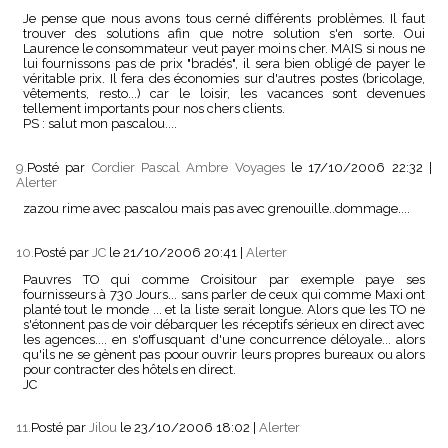
Je pense que nous avons tous cerné différents problèmes. Il faut
trouver des solutions afin que notre solution s'en sorte. Oui
Laurence le consommateur veut payer moins cher. MAIS si nous ne
lui fournissons pas de prix "bradés", il sera bien obligé de payer le
véritable prix. Il fera des économies sur d'autres postes (bricolage,
vêtements, resto...) car le loisir, les vacances sont devenues
tellement importants pour nos chers clients.
PS : salut mon pascalou....
9.
Posté par
Cordier Pascal Ambre Voyages
le 17/10/2006 22:32
|
Alerter
zazou rime avec pascalou mais pas avec grenouille..dommage....
10.
Posté par
JC
le 21/10/2006 20:41
|
Alerter
Pauvres TO qui comme Croisitour par exemple paye ses
fournisseurs à 730 Jours... sans parler de ceux qui comme Maxi ont
planté tout le monde ... et la liste serait longue. Alors que les TO ne
s'étonnent pas de voir débarquer les réceptifs sérieux en direct avec
les agences.... en s'offusquant d'une concurrence déloyale... alors
qu'ils ne se gènent pas poour ouvrir leurs propres bureaux ou alors
pour contracter des hôtels en direct.
JC
11.
Posté par
Jilou
le 23/10/2006 18:02
|
Alerter