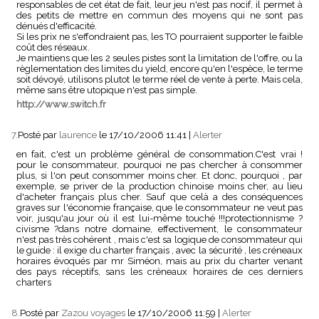
responsables de cet état de fait, leur jeu n'est pas nocif, il permet à
des petits de mettre en commun des moyens qui ne sont pas
dénués d'efficacité.
Si les prix ne s'effondraient pas, les TO pourraient supporter le faible
coût des réseaux.
Je maintiens que les 2 seules pistes sont la limitation de l'offre, ou la
règlementation des limites du yield, encore qu'en l'espèce, le terme
soit dévoyé, utilisons plutot le terme réel de vente à perte. Mais cela,
même sans être utopique n'est pas simple.
http://www.switch.fr
7.
Posté par
laurence
le 17/10/2006 11:41
|
Alerter
en fait, c'est un problème général de consommation.C'est vrai !
pour le consommateur, pourquoi ne pas chercher à consommer
plus, si l'on peut consommer moins cher. Et donc, pourquoi , par
exemple, se priver de la production chinoise moins cher, au lieu
d'acheter français plus cher. Sauf que celà a des conséquences
graves sur l'économie française, que le consommateur ne veut pas
voir, jusqu'au jour où il est lui-même touché !!!protectionnisme ?
civisme ?dans notre domaine, effectivement, le consommateur
n'est pas très cohérent , mais c'est sa logique de consommateur qui
le guide : il exige du charter français , avec la sécurité , les créneaux
horaires évoqués par mr Siméon, mais au prix du charter venant
des pays réceptifs, sans les créneaux horaires de ces derniers
charters
8.
Posté par
Zazou voyages
le 17/10/2006 11:59
|
Alerter