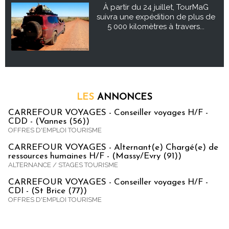
À partir du 24 juillet, TourMaG
suivra une expédition de plus de
5 000 kilomètres à travers...
LES
ANNONCES
CARREFOUR VOYAGES - Conseiller voyages H/F -
CDD - (Vannes (56))
OFFRES D'EMPLOI TOURISME
CARREFOUR VOYAGES - Alternant(e) Chargé(e) de
ressources humaines H/F - (Massy/Evry (91))
ALTERNANCE / STAGES TOURISME
CARREFOUR VOYAGES - Conseiller voyages H/F -
CDI - (St Brice (77))
OFFRES D'EMPLOI TOURISME