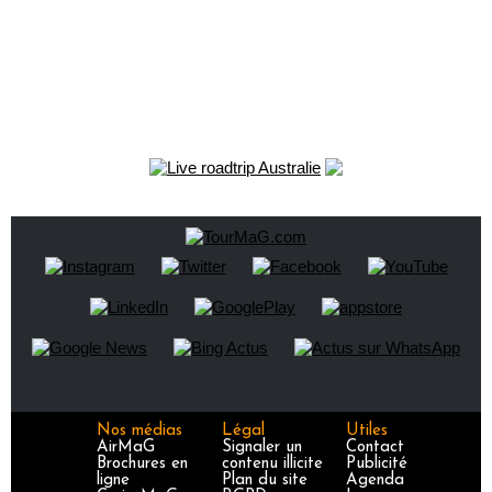
Nos médias
Légal
Utiles
AirMaG
Signaler un
Contact
Brochures en
contenu illicite
Publicité
ligne
Plan du site
Agenda