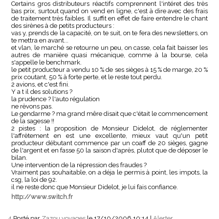
Certains gros distributeurs réactifs comprennent l'intéret des très
bas prix, surtout quand on vend en ligne, c'est à dire avec des frais
de traitement très faibles. Il suffit en effet de faire entendre le chant
des sirènes à de petits producteurs :
vas y, prends de la capacité, on te suit, on te fera des newsletters, on
te mettra en avant...
et vlan, le marché se retourne un peu, on casse, cela fait baisser les
autres de manière quasi mécanique, comme à la bourse, cela
s'appelle le benchmark.
le petit producteur a vendu 10 % de ses sièges à 15 % de marge, 20 %
prix coutant, 50 % à forte perte, et le reste tout perdu.
2 avions, et c'est fini.
Y a t il des solutions ?
la prudence ? l'auto régulation
ne rèvons pas.
Le gendarme ? ma grand mêre disait que c'était le commencement
de la sagesse !!
2 pistes : la proposition de Monsieur Didelot, de réglementer
l'affrètement en est une excellente, mieux vaut qu'un petit
producteur débutant commence par un coaff de 20 sièges, gagne
de l'argent et en fasse 50 la saison d'après, plutot que de déposer le
bilan.
Une intervention de la répression des fraudes ?
Vraiment pas souhaitable, on a déja le permis à point, les impots, la
csg, la loi de 92.
il ne reste donc que Monsieur Didelot, je lui fais confiance.
http://www.switch.fr
4.
Posté par
Zazou voyages
le 17/10/2006 10:14
|
Alerter