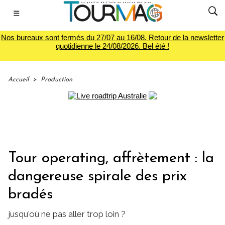
☰
Nos bureaux sont fermés du 27/07 au 16/08. Retour de la newsletter
quotidienne le 24/08/2026. Bel été !
Accueil
>
Production
Tour operating, affrètement : la
dangereuse spirale des prix
bradés
jusqu'où ne pas aller trop loin ?