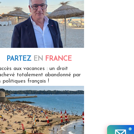
PARTEZ
EN
FRANCE
 en France
accès aux vacances : un droit
achevé totalement abandonné par
s politiques français !