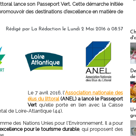
ittoral lance son Passeport Vert. Cette démarche initiée
t promouvoir des destinations d'excellence en matière de
Rédigé par
La Rédaction
le Lundi 2 Mai 2016 à 08:57
Les off
Ch
d'
De
de
Le 7 avril 2016, l'
Association nationale des
élus du littoral
(ANEL) a lancé le Passeport
Vert
qu'elle porte en lien avec la Caisse
Un
al de Loire-Atlantique (44).
gr
ogramme des Nations Unies pour l'Environnement. Il a pour
'excellence pour le tourisme durable
, qui proposent des
es.