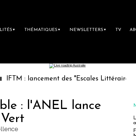
LITÉS
THÉMATIQUES
NEWSLETTERS
TV
A
▼
▼
▼
lancement des "Escales Littéraires", la premi
ble : l'ANEL lance
 Vert
L
a
ellence
F
M