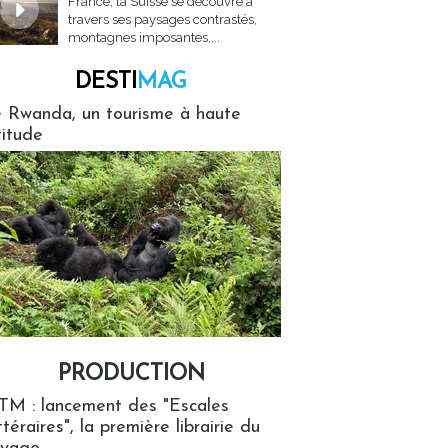
France, la Suisse se découvre à
travers ses paysages contrastés,
montagnes imposantes,...
DESTI
MAG
MAG
 Rwanda, un tourisme à haute
titude
PRODUCTION
ion
TM : lancement des "Escales
ttéraires", la première librairie du