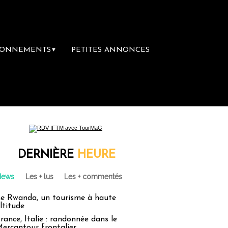
BONNEMENTS
PETITES ANNONCES
▼
ère librairie du voyage
Le groupe Sainte-C
DERNIÈRE
HEURE
News
Les + lus
Les + commentés
e Rwanda, un tourisme à haute
ltitude
rance, Italie : randonnée dans le
ercantour frontalier