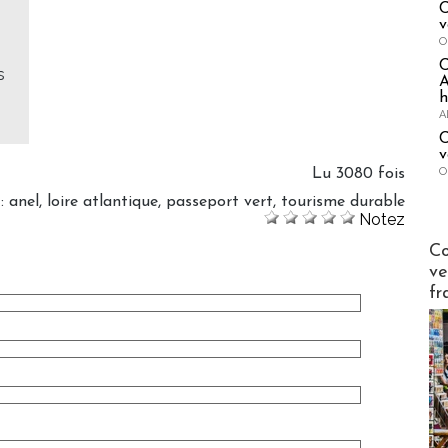
C
v
O
s
A
h
A
C
v
O
Lu 3080 fois
:
anel
,
loire atlantique
,
passeport vert
,
tourisme durable
Notez
Publi-n
Co
ve
fr