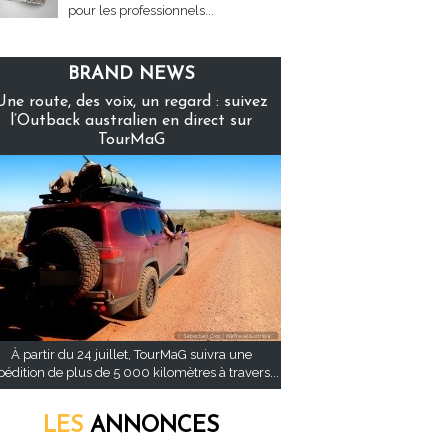
pour les professionnels...
BRAND NEWS
Une route, des voix, un regard : suivez
l’Outback australien en direct sur
TourMaG
À partir du 24 juillet, TourMaG suivra une
pédition de plus de 5 000 kilomètres à travers...
LES
ANNONCES