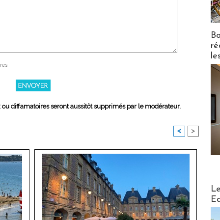
Bo
ré
le
res
x ou diffamatoires seront aussitôt supprimés par le modérateur.
<
>
Distribu
Le
Ed