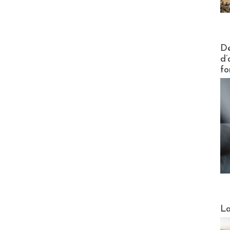
Actus V
De
d’
fo
Webinai
La