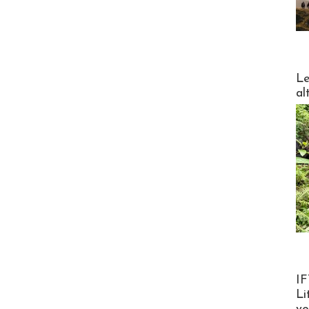
DESTI
Le
al
Product
IF
Li