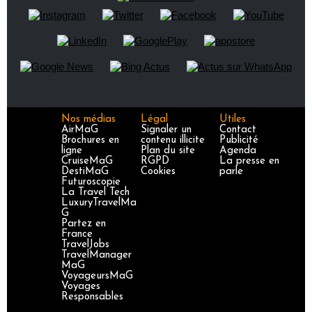
Nos médias
Légal
Utiles
AirMaG
Signaler un
Contact
Brochures en
contenu illicite
Publicité
ligne
Plan du site
Agenda
CruiseMaG
RGPD
La presse en
DestiMaG
Cookies
parle
Futuroscopie
La Travel Tech
LuxuryTravelMa
G
Partez en
France
TravelJobs
TravelManager
MaG
VoyageursMaG
Voyages
Responsables