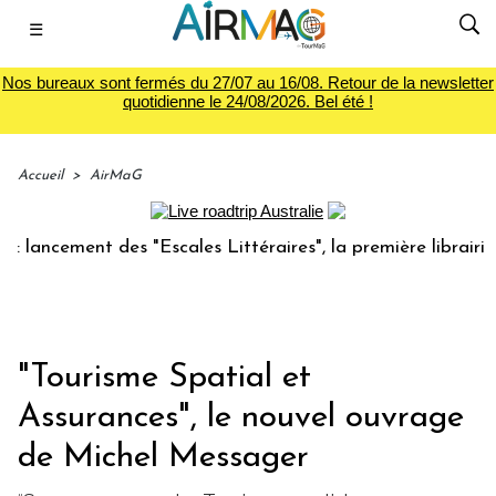
☰
Nos bureaux sont fermés du 27/07 au 16/08. Retour de la newsletter
quotidienne le 24/08/2026. Bel été !
Accueil
>
AirMaG
ment des "Escales Littéraires", la première librairie du voy
"Tourisme Spatial et
Assurances", le nouvel ouvrage
de Michel Messager