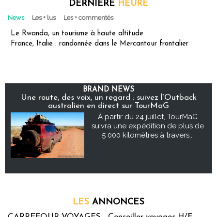
DERNIÈRE
HEURE
News
Les + lus
Les + commentés
Le Rwanda, un tourisme à haute altitude
France, Italie : randonnée dans le Mercantour frontalier
BRAND NEWS
Une route, des voix, un regard : suivez l’Outback
australien en direct sur TourMaG
À partir du 24 juillet, TourMaG
suivra une expédition de plus de
5 000 kilomètres à travers...
LES
ANNONCES
CARREFOUR VOYAGES - Conseiller voyages H/F -