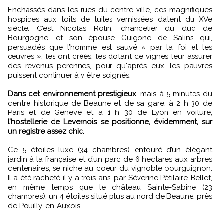
Enchassés dans les rues du centre-ville, ces magnifiques
hospices aux toits de tuiles vernissées datent du XVe
siècle. C’est Nicolas Rolin, chancelier du duc de
Bourgogne, et son épouse Guigone de Salins qui,
persuadés que l’homme est sauvé « par la foi et les
œuvres », les ont créés, les dotant de vignes leur assurer
des revenus perennes, pour qu'après eux, les pauvres
puissent continuer à y être soignés.
Dans cet environnement prestigieux
, mais à 5 minutes du
centre historique de Beaune et de sa gare, à 2 h 30 de
Paris et de Genève et à 1 h 30 de Lyon en voiture,
l’hostellerie de Levernois se positionne, évidemment, sur
un registre assez chic.
Ce 5 étoiles luxe (34 chambres) entouré d’un élégant
jardin à la française et d’un parc de 6 hectares aux arbres
centenaires, se niche au coeur du vignoble bourguignon.
Il a été racheté il y a trois ans, par Séverine Pétilaire-Bellet,
en même temps que le château Sainte-Sabine (23
chambres), un 4 étoiles situé plus au nord de Beaune, près
de Pouilly-en-Auxois.