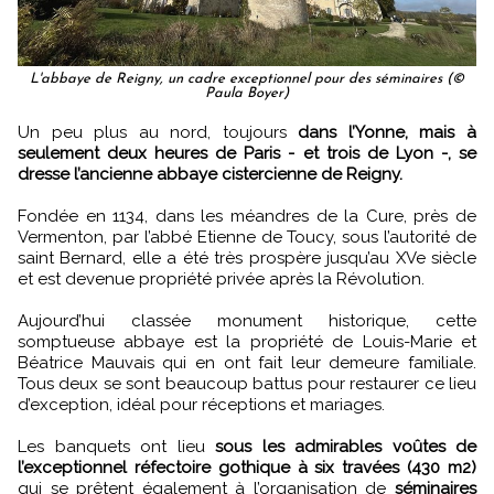
L'abbaye de Reigny, un cadre exceptionnel pour des séminaires (©
Paula Boyer)
Un peu plus au nord, toujours
dans l’Yonne, mais à
seulement deux heures de Paris - et trois de Lyon -, se
dresse l’ancienne abbaye cistercienne de Reigny.
Fondée en 1134, dans les méandres de la Cure, près de
Vermenton, par l’abbé Etienne de Toucy, sous l’autorité de
saint Bernard, elle a été très prospère jusqu’au XVe siècle
et est devenue propriété privée après la Révolution.
Aujourd’hui classée monument historique, cette
somptueuse abbaye est la propriété de Louis-Marie et
Béatrice Mauvais qui en ont fait leur demeure familiale.
Tous deux se sont beaucoup battus pour restaurer ce lieu
d’exception, idéal pour réceptions et mariages.
Les banquets ont lieu
sous les admirables voûtes de
l’exceptionnel réfectoire gothique à six travées (430 m2)
qui se prêtent également à l’organisation de
séminaires