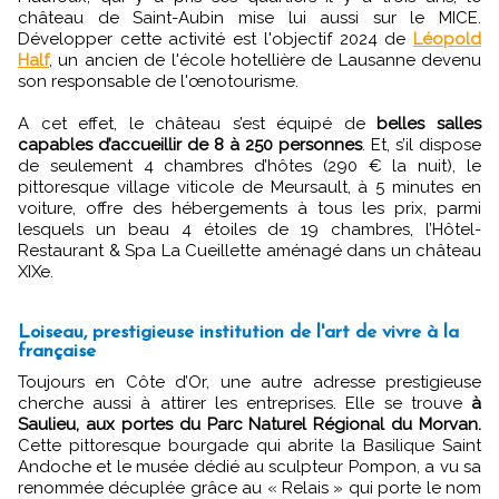
château de Saint-Aubin mise lui aussi sur le MICE.
Développer cette activité est l'objectif 2024 de
Léopold
Half
, un ancien de l'école hotellière de Lausanne devenu
son responsable de l'œnotourisme.
A cet effet, le château s’est équipé de
belles salles
capables d’accueillir de 8 à 250 personnes
. Et, s’il dispose
de seulement 4 chambres d’hôtes (290 € la nuit), le
pittoresque village viticole de Meursault, à 5 minutes en
voiture, offre des hébergements à tous les prix, parmi
lesquels un beau 4 étoiles de 19 chambres, l’Hôtel-
Restaurant & Spa La Cueillette aménagé dans un château
XIXe.
Loiseau, prestigieuse institution de l'art de vivre à la
française
Toujours en Côte d’Or, une autre adresse prestigieuse
cherche aussi à attirer les entreprises. Elle se trouve
à
Saulieu, aux portes du Parc Naturel Régional du Morvan.
Cette pittoresque bourgade qui abrite la Basilique Saint
Andoche et le musée dédié au sculpteur Pompon, a vu sa
renommée décuplée grâce au « Relais » qui porte le nom