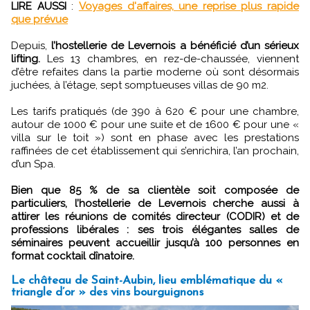
LIRE AUSSI
:
Voyages d'affaires, une reprise plus rapide
que prévue
Depuis,
l’hostellerie de Levernois a bénéficié d’un sérieux
lifting.
Les 13 chambres, en rez-de-chaussée, viennent
d’être refaites dans la partie moderne où sont désormais
juchées, à l’étage, sept somptueuses villas de 90 m2.
Les tarifs pratiqués (de 390 à 620 € pour une chambre,
autour de 1000 € pour une suite et de 1600 € pour une «
villa sur le toit ») sont en phase avec les prestations
raffinées de cet établissement qui s’enrichira, l’an prochain,
d’un Spa.
Bien que 85 % de sa clientèle soit composée de
particuliers, l’hostellerie de Levernois cherche aussi à
attirer les réunions de comités directeur (CODIR) et de
professions libérales : ses trois élégantes salles de
séminaires peuvent accueillir jusqu’à 100 personnes en
format cocktail dînatoire.
Le château de Saint-Aubin, lieu emblématique du «
triangle d’or » des vins bourguignons