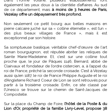
Dans l’Yonne voisine, plusieurs établissements font
également les yeux doux à la clientèle d’affaires. Au sud
de ce département, mais
à moins de 3 heures de Paris,
Vezelay offre un dépaysement très profond.
Non seulement ce petit bourg aux belles maisons en
pierre calcaire juché sur sa « colline éternelle », est l’un «
des plus beaux villages de France », mais il est
exceptionnel par son histoire.
Sa somptueuse basilique, véritable chef-d'œuvre de l'art
roman bourguignon, est réputée abriter les reliques de
Sainte Marie-Madeleine. Et, c’est sur une colline tout
proche que, le jour de Pâques 1146, Bernard, abbé de
Clairvaux et fondateur de l’ordre cistercien, a, à l’appel du
roi de France, prêché la seconde croisade. C’est à Vézelay
aussi qu’en 1187, le roi de France Philippe Auguste et le roi
d’Angleterre Richard Coeur de Lion se sont retrouvés pour
partir à la troisième croisade. Enfin, ce site classé par
l’Unesco se trouve sur le chemin de Saint-Jacques de
Compostelle.
Sur la place du Champ de Foire,
l’hôtel de la Poste & du
Lion d’Or, propriété de la famille Livry-Level, propose 38