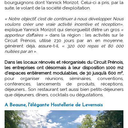
bourguignons dont Yannick Morizot. Celui-ci a pris, par la
suite, le volant de la société d’exploitation.
« Notre objectif, c’est de continuer à nous développer. Nous
voulons créer une vraie activité incentive et réception»
,
explique Yannick Morizot qui s’enorgueillit d’être un gros
«
apporteur d’affaires »
dans la région : les activités sur le
Circuit Prénois, utilisé 230 jours par an en moyenne,
génèrent déjà, assure-t-il, «
320 000 repas et 80 000
nuitées par an
».
Dans les locaux rénovés et réorganisés du Circuit Prénois,
les entreprises ont désormais à leur disposition 1000 m2
d‘espaces entièrement modulables, de 30 jusqu’à 600 m²,
pour organiser réunions, séminaires, conventions,
conférences, lancements de produits, réceptions,
déjeuners… Son restaurant sert aussi bien petits-déjeuners
que déjeuners, dîners, cocktails ou dégustations.
A Beaune, l'élégante Hostellerie de Levernois