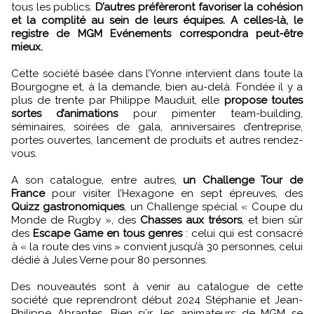
tous les publics.
D’autres préfèreront favoriser la cohésion
et la complité au sein de leurs équipes. A celles-là, le
registre de MGM Evénements correspondra peut-être
mieux.
Cette société basée dans l’Yonne intervient dans toute la
Bourgogne et, à la demande, bien au-delà. Fondée il y a
plus de trente par Philippe Mauduit, elle
propose toutes
sortes d’animations
pour pimenter team-building,
séminaires, soirées de gala, anniversaires d’entreprise,
portes ouvertes, lancement de produits et autres rendez-
vous.
A son catalogue, entre autres,
un Challenge Tour de
France
pour visiter l’Hexagone en sept épreuves, des
Quizz gastronomiques
, un Challenge spécial « Coupe du
Monde de Rugby », des
Chasses aux trésors
, et bien sûr
des
Escape Game en tous genres
: celui qui est consacré
à « la route des vins » convient jusqu’à 30 personnes, celui
dédié à Jules Verne pour 80 personnes.
Des nouveautés sont à venir au catalogue de cette
société que reprendront début 2024 Stéphanie et Jean-
Philippe Abrantes. Bien sûr, les animateurs de MGM se