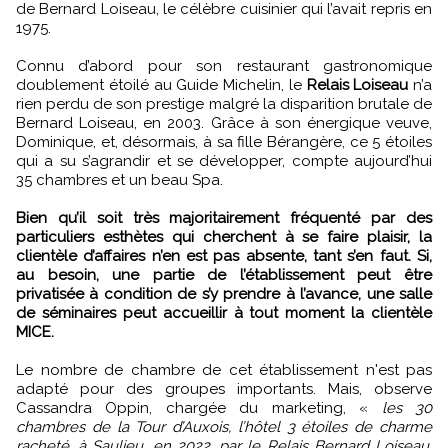
de Bernard Loiseau, le célèbre cuisinier qui l’avait repris en
1975.
Connu d’abord pour son restaurant gastronomique
doublement étoilé au Guide Michelin, le
Relais Loiseau
n’a
rien perdu de son prestige malgré la disparition brutale de
Bernard Loiseau, en 2003. Grâce à son énergique veuve,
Dominique, et, désormais, à sa fille Bérangère, ce 5 étoiles
qui a su s’agrandir et se développer, compte aujourd’hui
35 chambres et un beau Spa.
Bien qu’il soit très majoritairement fréquenté par des
particuliers esthètes qui cherchent à se faire plaisir, la
clientèle d’affaires n’en est pas absente, tant s’en faut. Si,
au besoin, une partie de l’établissement peut être
privatisée à condition de s’y prendre à l’avance, une salle
de séminaires peut accueillir à tout moment la clientèle
MICE.
Le nombre de chambre de cet établissement n'est pas
adapté pour des groupes importants. Mais, observe
Cassandra Oppin, chargée du marketing, «
les 30
chambres de la Tour d’Auxois, l’hôtel 3 étoiles de charme
racheté, à Saulieu, en 2022, par le Relais Bernard Loiseau,