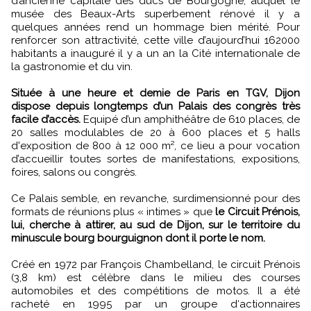
d’ancienne capitale des ducs de Bourgogne, auquel le
musée des Beaux-Arts superbement rénové il y a
quelques années rend un hommage bien mérité. Pour
renforcer son attractivité, cette ville d’aujourd’hui 162000
habitants a inauguré il y a un an la Cité internationale de
la gastronomie et du vin.
Située à une heure et demie de Paris en TGV, Dijon
dispose depuis longtemps d’un Palais des congrès très
facile d’accès.
Equipé d’un amphithéâtre de 610 places, de
20 salles modulables de 20 à 600 places et 5 halls
d'exposition de 800 à 12 000 m², ce lieu a pour vocation
d’accueillir toutes sortes de manifestations, expositions,
foires, salons ou congrès.
Ce Palais semble, en revanche, surdimensionné pour des
formats de réunions plus « intimes » que
le Circuit Prénois,
lui, cherche à attirer, au sud de Dijon, sur le territoire du
minuscule bourg bourguignon dont il porte le nom.
Créé en 1972 par François Chambelland, le circuit Prénois
(3,8 km) est célèbre dans le milieu des courses
automobiles et des compétitions de motos. Il a été
racheté en 1995 par un groupe d‘actionnaires