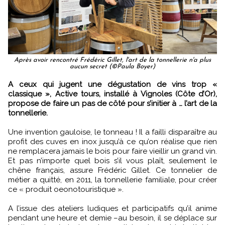
Après avoir rencontré Frédéric Gillet, l'art de la tonnellerie n'a plus
aucun secret (©Paula Boyer)
A ceux qui jugent une dégustation de vins trop «
classique », Active tours, installé à Vignoles (Côte d’Or),
propose de faire un pas de côté pour s’initier à … l’art de la
tonnellerie.
Une invention gauloise, le tonneau ! Il a failli disparaître au
profit des cuves en inox jusqu’à ce qu’on réalise que rien
ne remplacera jamais le bois pour faire vieillir un grand vin.
Et pas n’importe quel bois s’il vous plaît, seulement le
chêne français, assure Frédéric Gillet. Ce tonnelier de
métier a quitté, en 2011, la tonnellerie familiale, pour créer
ce « produit oeonotouristique ».
A l’issue des ateliers ludiques et participatifs qu’il anime
pendant une heure et demie –au besoin, il se déplace sur