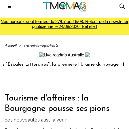
☰
Nos bureaux sont fermés du 27/07 au 16/08. Retour de la newsletter
quotidienne le 24/08/2026. Bel été !
Accueil
>
TravelManagerMaG
la première librairie du voyage
Le groupe Sainte-Claire
Tourisme d'affaires : la
Bourgogne pousse ses pions
des nouveautés aussi à venir