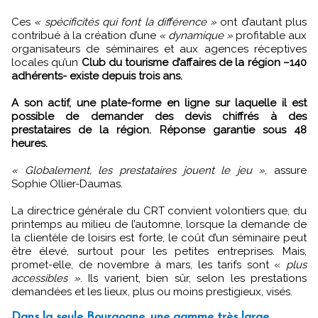
Ces
« spécificités qui font la différence »
ont d’autant plus
contribué à la création d’une
« dynamique »
profitable aux
organisateurs de séminaires et aux agences réceptives
locales qu’un
Club du tourisme d’affaires de la région –140
adhérents- existe depuis trois ans.
A son actif, une plate-forme en ligne sur laquelle il est
possible de demander des devis chiffrés à des
prestataires de la région. Réponse garantie sous 48
heures.
« Globalement, les prestataires jouent le jeu »
, assure
Sophie Ollier-Daumas.
La directrice générale du CRT convient volontiers que, du
printemps au milieu de l’automne, lorsque la demande de
la clientèle de loisirs est forte, le coût d’un séminaire peut
être élevé, surtout pour les petites entreprises. Mais,
promet-elle, de novembre à mars, les tarifs sont «
plus
accessibles »
. Ils varient, bien sûr, selon les prestations
demandées et les lieux, plus ou moins prestigieux, visés.
Dans la seule Bourgogne, une gamme très large