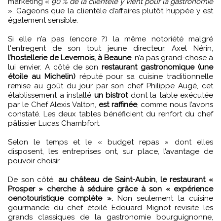
marketing «
90 % de la clientèle y vient pour la gastronomie
». Gageons que la clientèle d’affaires plutôt huppée y est
également sensible.
Si elle n’a pas (encore ?) la même notoriété malgré
l'entregent de son tout jeune directeur, Axel Nérin,
l’hostellerie de Levernois, à Beaune
, n’a pas grand-chose à
lui envier. A côté de son
restaurant gastronomique (une
étoile au Michelin)
réputé pour sa cuisine traditionnelle
remise au goût du jour par son chef Philippe Augé, cet
établissement a installé
un bistrot
dont la table exécutée
par le Chef Alexis Valton,
est raffinée
, comme nous l’avons
constaté. Les deux tables bénéficient du renfort du chef
pâtissier Lucas Chambfort.
Selon le temps et le « budget repas » dont elles
disposent, les entreprises ont, sur place, l’avantage de
pouvoir choisir.
De son côté,
au château de Saint-Aubin, le restaurant «
Prosper » cherche à séduire grâce à son « expérience
oenotouristique complète ».
Non seulement la cuisine
gourmande du chef étoilé Edouard Mignot revisite les
grands classiques de la gastronomie bourguignonne,