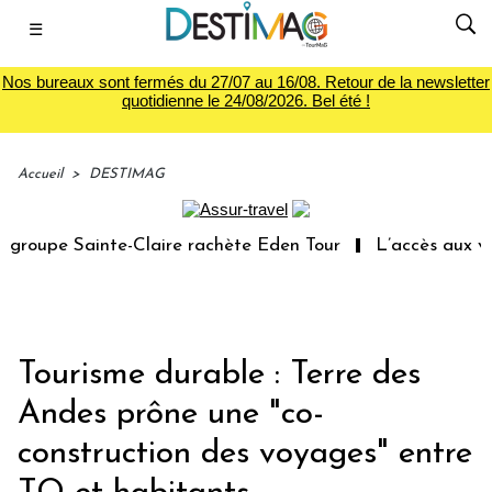
☰
Nos bureaux sont fermés du 27/07 au 16/08. Retour de la newsletter
quotidienne le 24/08/2026. Bel été !
Accueil
>
DESTIMAG
roupe Sainte-Claire rachète Eden Tour
L’accès aux vaca
Tourisme durable : Terre des
Andes prône une "co-
construction des voyages" entre