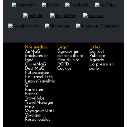
Nos médias
Légal
Utiles
AirMaG
Signaler un
Contact
Brochures en
contenu illicite
Publicité
ligne
Plan du site
Agenda
CruiseMaG
RGPD
La presse en
DestiMaG
Cookies
parle
Futuroscopie
La Travel Tech
LuxuryTravelMa
G
Partez en
France
TravelJobs
TravelManager
MaG
VoyageursMaG
Voyages
Responsables