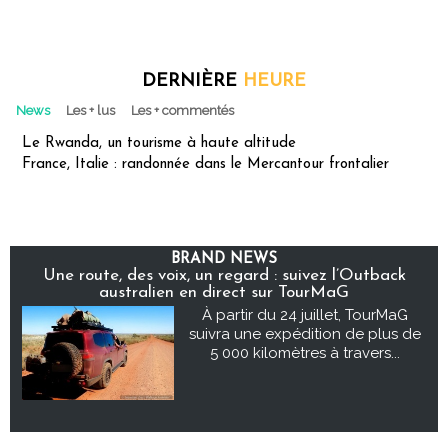
DERNIÈRE
HEURE
News
Les + lus
Les + commentés
Le Rwanda, un tourisme à haute altitude
France, Italie : randonnée dans le Mercantour frontalier
BRAND NEWS
Une route, des voix, un regard : suivez l’Outback
australien en direct sur TourMaG
À partir du 24 juillet, TourMaG
suivra une expédition de plus de
5 000 kilomètres à travers...