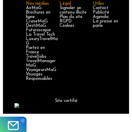
Nos médias
Légal
Utiles
AirMaG
Signaler un
Contact
Brochures en
contenu illicite
Publicité
ligne
Plan du site
Agenda
CruiseMaG
RGPD
La presse en
DestiMaG
Cookies
parle
Futuroscopie
La Travel Tech
LuxuryTravelMa
G
Partez en
France
TravelJobs
TravelManager
MaG
VoyageursMaG
Voyages
Responsables
Site certifié