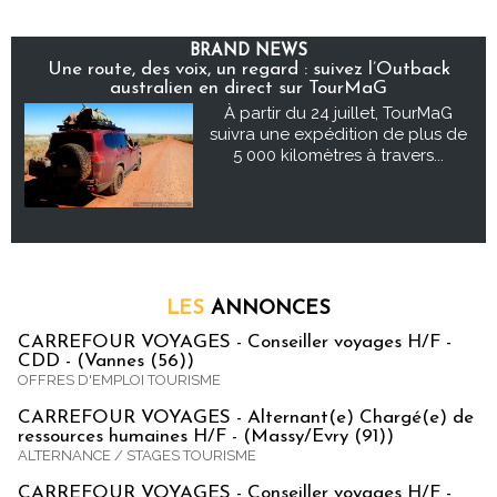
BRAND NEWS
Une route, des voix, un regard : suivez l’Outback
australien en direct sur TourMaG
À partir du 24 juillet, TourMaG
suivra une expédition de plus de
5 000 kilomètres à travers...
LES
ANNONCES
CARREFOUR VOYAGES - Conseiller voyages H/F -
CDD - (Vannes (56))
OFFRES D'EMPLOI TOURISME
CARREFOUR VOYAGES - Alternant(e) Chargé(e) de
ressources humaines H/F - (Massy/Evry (91))
ALTERNANCE / STAGES TOURISME
CARREFOUR VOYAGES - Conseiller voyages H/F -