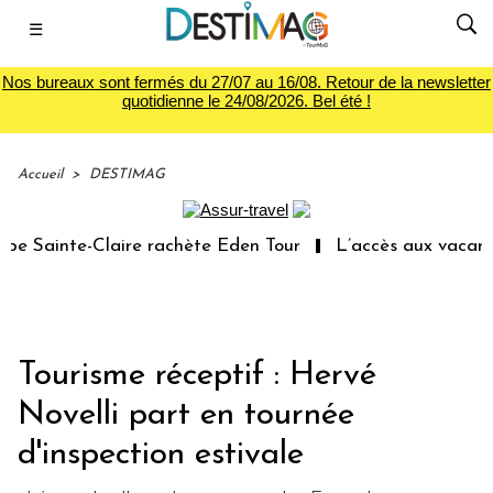
☰
Nos bureaux sont fermés du 27/07 au 16/08. Retour de la newsletter
quotidienne le 24/08/2026. Bel été !
Accueil
>
DESTIMAG
e Sainte-Claire rachète Eden Tour
L’accès aux vacances 
Tourisme réceptif : Hervé
Novelli part en tournée
d'inspection estivale