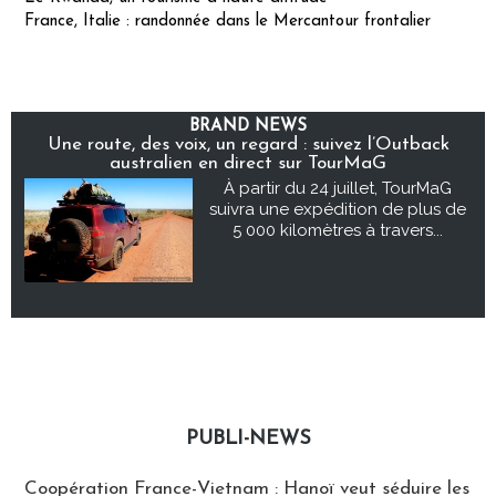
France, Italie : randonnée dans le Mercantour frontalier
BRAND NEWS
Une route, des voix, un regard : suivez l’Outback
australien en direct sur TourMaG
À partir du 24 juillet, TourMaG
suivra une expédition de plus de
5 000 kilomètres à travers...
PUBLI-NEWS
Publi-news
Coopération France-Vietnam : Hanoï veut séduire les