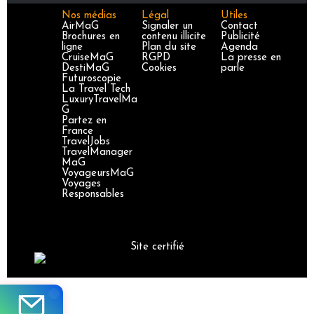
Nos médias
Légal
Utiles
AirMaG
Signaler un
Contact
Brochures en
contenu illicite
Publicité
ligne
Plan du site
Agenda
CruiseMaG
RGPD
La presse en
DestiMaG
Cookies
parle
Futuroscopie
La Travel Tech
LuxuryTravelMa
G
Partez en
France
TravelJobs
TravelManager
MaG
VoyageursMaG
Voyages
Responsables
Site certifié