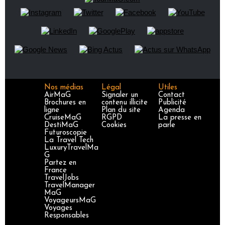
Nos médias
Légal
Utiles
AirMaG
Signaler un
Contact
Brochures en
contenu illicite
Publicité
ligne
Plan du site
Agenda
CruiseMaG
RGPD
La presse en
DestiMaG
Cookies
parle
Futuroscopie
La Travel Tech
LuxuryTravelMa
G
Partez en
France
TravelJobs
TravelManager
MaG
VoyageursMaG
Voyages
Responsables