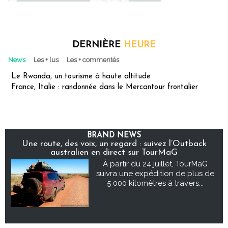
DERNIÈRE
HEURE
News
Les + lus
Les + commentés
Le Rwanda, un tourisme à haute altitude
France, Italie : randonnée dans le Mercantour frontalier
BRAND NEWS
Une route, des voix, un regard : suivez l’Outback
australien en direct sur TourMaG
À partir du 24 juillet, TourMaG
suivra une expédition de plus de
5 000 kilomètres à travers...