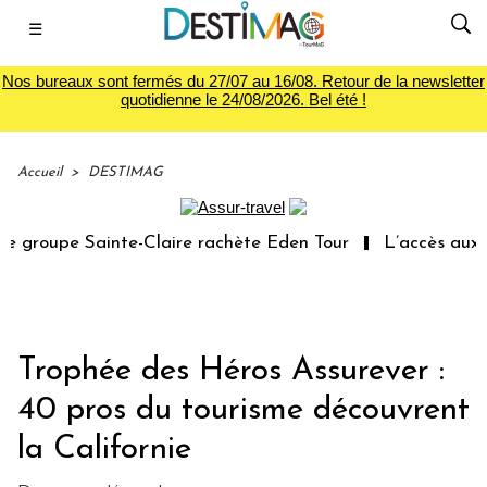
☰
Nos bureaux sont fermés du 27/07 au 16/08. Retour de la newsletter
quotidienne le 24/08/2026. Bel été !
Accueil
>
DESTIMAG
groupe Sainte-Claire rachète Eden Tour
L’accès aux vac
Trophée des Héros Assurever :
40 pros du tourisme découvrent
la Californie