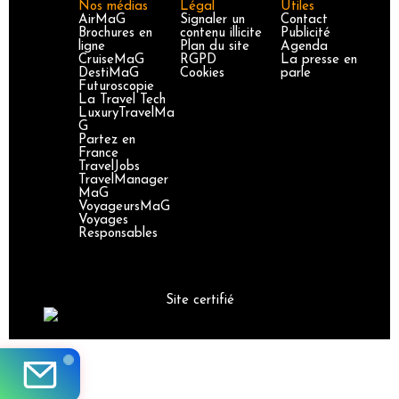
Nos médias
Légal
Utiles
AirMaG
Signaler un
Contact
Brochures en
contenu illicite
Publicité
ligne
Plan du site
Agenda
CruiseMaG
RGPD
La presse en
DestiMaG
Cookies
parle
Futuroscopie
La Travel Tech
LuxuryTravelMa
G
Partez en
France
TravelJobs
TravelManager
MaG
VoyageursMaG
Voyages
Responsables
Site certifié