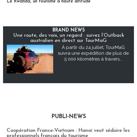
Le Rwanda, un tourisme à haute altitude
BRAND NEWS
Une route, des voix, un regard : suivez l’Outback
australien en direct sur TourMaG
À partir du 24 juillet, TourMaG
suivra une expédition de plus de
5 000 kilomètres à travers...
PUBLI-NEWS
Publi-news
Coopération France-Vietnam : Hanoï veut séduire les
professionnels français du tourisme