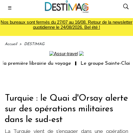
☰
Nos bureaux sont fermés du 27/07 au 16/08. Retour de la newsletter
quotidienne le 24/08/2026. Bel été !
Accueil
>
DESTIMAG
a première librairie du voyage
Le groupe Sainte-Claire 
Turquie : le Quai d'Orsay alerte
sur des opérations militaires
dans le sud-est
La Turquie vient de s'engager dans une opération