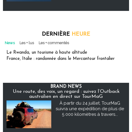
DERNIÈRE
HEURE
News
Les + lus
Les + commentés
Le Rwanda, un tourisme à haute altitude
France, Italie : randonnée dans le Mercantour frontalier
BRAND NEWS
Une route, des voix, un regard : suivez l’Outback
australien en direct sur TourMaG
À partir du 24 juillet, TourMaG
suivra une expédition de plus de
5 000 kilomètres à travers...