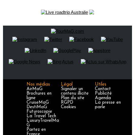
Nos médias
Légal
Utiles
AirMaG
Signaler un
Contact
Brochures en
contenu illicite
Publicité
ligne
Plan du site
Agenda
CruiseMaG
RGPD
La presse en
DestiMaG
Cookies
parle
Futuroscopie
La Travel Tech
LuxuryTravelMa
G
Partez en
France