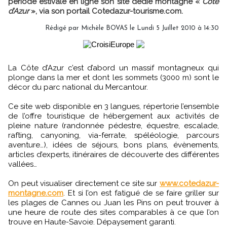
période estivale en ligne son site dédié montagne «
Côte
d’Azur
», via son portail Cotedazur-tourisme.com.
Rédigé par Michèle BOVAS le Lundi 5 Juillet 2010 à 14:30
La Côte d’Azur c’est d’abord un massif montagneux qui
plonge dans la mer et dont les sommets (3000 m) sont le
décor du parc national du Mercantour.
Ce site web disponible en 3 langues, répertorie l’ensemble
de l’offre touristique de hébergement aux activités de
pleine nature (randonnée pédestre, équestre, escalade,
rafting, canyoning, via-ferrate, spéléologie, parcours
aventure…), idées de séjours, bons plans, évènements,
articles d’experts, itinéraires de découverte des différentes
vallées…
On peut visualiser directement ce site sur
www.cotedazur-
montagne.com
. Et si l’on est fatigué de se faire griller sur
les plages de Cannes ou Juan les Pins on peut trouver à
une heure de route des sites comparables à ce que l’on
trouve en Haute-Savoie. Dépaysement garanti.