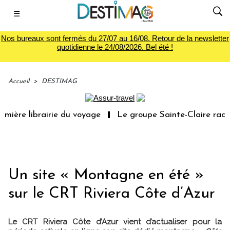
☰
Nos bureaux sont fermés du 27/07 au 16/08. Retour de la newsletter
quotidienne le 24/08/2026. Bel été !
Accueil
>
DESTIMAG
mière librairie du voyage
Le groupe Sainte-Claire rachè
Un site « Montagne en été »
sur le CRT Riviera Côte d’Azur
Le CRT Riviera Côte d’Azur vient d’actualiser pour la