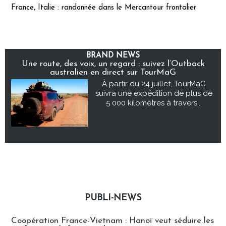
France, Italie : randonnée dans le Mercantour frontalier
BRAND NEWS
Une route, des voix, un regard : suivez l’Outback
australien en direct sur TourMaG
À partir du 24 juillet, TourMaG
suivra une expédition de plus de
5 000 kilomètres à travers...
PUBLI-NEWS
Publi-news
Coopération France-Vietnam : Hanoï veut séduire les