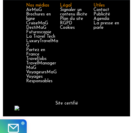
Nos médias
Légal
Utiles
AirMaG
Signaler un
Contact
Brochures en
contenu illicite
Publicité
ligne
Plan du site
Agenda
CruiseMaG
RGPD
La presse en
DestiMaG
Cookies
parle
Futuroscopie
La Travel Tech
LuxuryTravelMa
G
Partez en
France
TravelJobs
TravelManager
MaG
VoyageursMaG
Voyages
Responsables
Site certifié