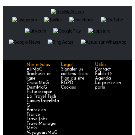
Nos médias
Légal
Utiles
AirMaG
Signaler un
Contact
Brochures en
contenu illicite
Publicité
ligne
Plan du site
Agenda
CruiseMaG
RGPD
La presse en
DestiMaG
Cookies
parle
Futuroscopie
La Travel Tech
LuxuryTravelMa
G
Partez en
France
TravelJobs
TravelManager
MaG
VoyageursMaG