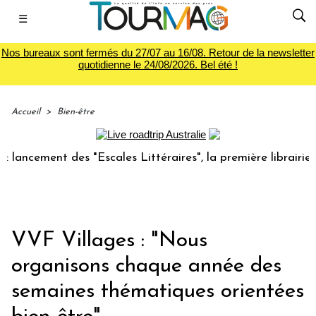
☰
Nos bureaux sont fermés du 27/07 au 16/08. Retour de la newsletter
quotidienne le 24/08/2026. Bel été !
Accueil
>
Bien-être
cement des "Escales Littéraires", la première librairie du v
VVF Villages : "Nous
organisons chaque année des
semaines thématiques orientées