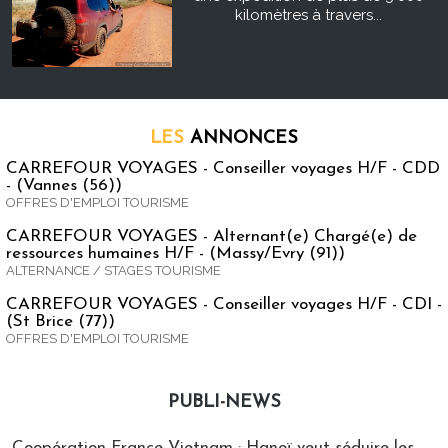
kilomètres à travers...
LES
ANNONCES
CARREFOUR VOYAGES - Conseiller voyages H/F - CDD
- (Vannes (56))
OFFRES D'EMPLOI TOURISME
CARREFOUR VOYAGES - Alternant(e) Chargé(e) de
ressources humaines H/F - (Massy/Evry (91))
ALTERNANCE / STAGES TOURISME
CARREFOUR VOYAGES - Conseiller voyages H/F - CDI -
(St Brice (77))
OFFRES D'EMPLOI TOURISME
PUBLI-NEWS
Publi-news
Coopération France-Vietnam : Hanoï veut séduire les