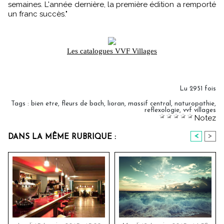
semaines. L'année dernière, la première édition a remporté
un franc succès."
Les catalogues VVF Villages
Lu 2951 fois
Tags
:
bien etre
,
fleurs de bach
,
lioran
,
massif central
,
naturopathie
,
reflexologie
,
vvf villages
Notez
<
>
DANS LA MÊME RUBRIQUE :