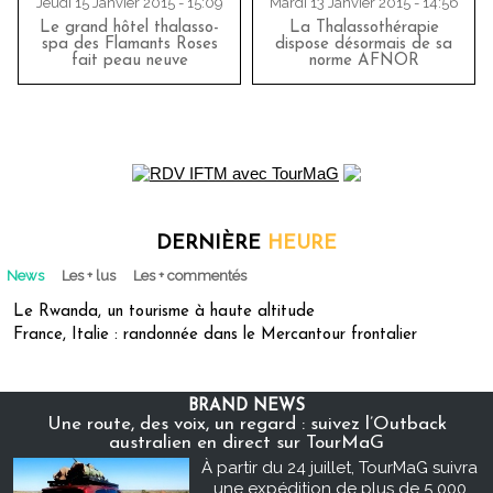
Jeudi 15 Janvier 2015 - 15:09
Mardi 13 Janvier 2015 - 14:56
Le grand hôtel thalasso-
La Thalassothérapie
spa des Flamants Roses
dispose désormais de sa
fait peau neuve
norme AFNOR
DERNIÈRE
HEURE
News
Les + lus
Les + commentés
Le Rwanda, un tourisme à haute altitude
France, Italie : randonnée dans le Mercantour frontalier
BRAND NEWS
Une route, des voix, un regard : suivez l’Outback
australien en direct sur TourMaG
À partir du 24 juillet, TourMaG suivra
une expédition de plus de 5 000