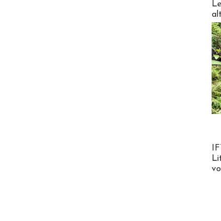
Le
al
Product
IF
Li
v