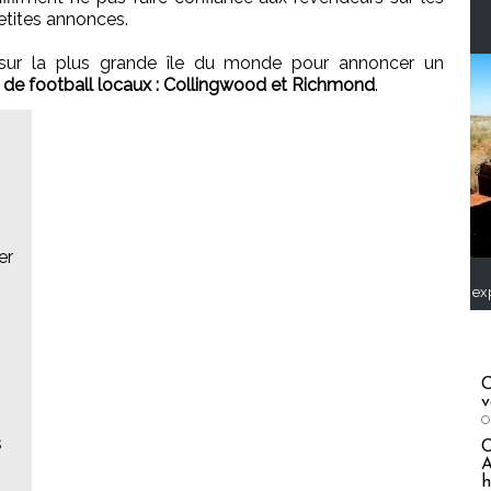
etites annonces.
e sur la plus grande île du monde pour annoncer un
s de football locaux : Collingwood et Richmond
.
er
ex
C
v
O
s
A
h