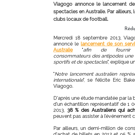
Viagogo annonce le lancement de so
spectacles en Australie. Par ailleurs,
clubs locaux de football.
Rédi
Mercredi 18 septembre 2013, Via
annoncé le
lancement de son serv
Australie
"
afin de fournir
consommateurs des antipodes une
sportifs et de spectacles
", explique
"
Notre lancement australien repré
internationale
", se félicite Eric Ba
Viagogo.
D'après une étude mandatée par la bo
d'un échantillon représentatif de 1
2013,
38 % des Australiens qui achè
peuvent pas assister à l’événement ch
Par ailleurs, un demi-million de c
d'achat de billets en 2012 et 95 % a