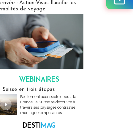
arrivée : Action-Visas fluidifie les
rmalités de voyage
WEBINAIRES
res
 Suisse en trois étapes
Facilement accessible depuis la
France, la Suisse se découvre à
travers ses paysages contrastés,
montagnes imposantes,...
DESTI
MAG
MAG