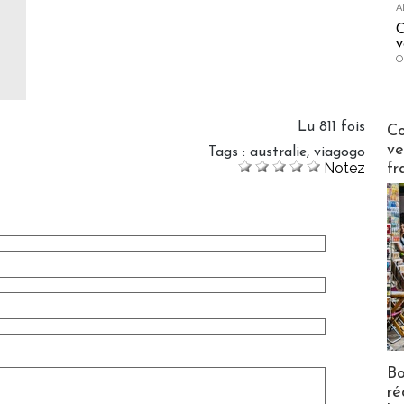
A
C
v
O
Publi-n
Lu 811 fois
Co
ve
Tags
:
australie
,
viagogo
Notez
fr
Bo
ré