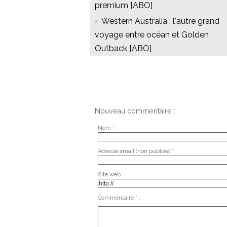
premium [ABO]
Western Australia : l'autre grand
voyage entre océan et Golden
Outback [ABO]
Nouveau commentaire :
Nom * :
Adresse email (non publiée) * :
Site web :
Commentaire * :