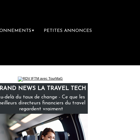
BONNEMENTS
PETITES ANNONCES
▼
ère librairie du voyage
Le groupe Sainte-
RAND NEWS LA TRAVEL TECH
u-delà du taux de change - Ce que les
eilleurs directeurs financiers du travel
regardent vraiment