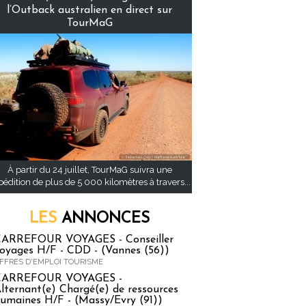
l’Outback australien en direct sur
TourMaG
À partir du 24 juillet, TourMaG suivra une
pédition de plus de 5 000 kilomètres à travers...
LES
ANNONCES
ARREFOUR VOYAGES - Conseiller
oyages H/F - CDD - (Vannes (56))
FFRES D'EMPLOI TOURISME
CARREFOUR VOYAGES -
lternant(e) Chargé(e) de ressources
umaines H/F - (Massy/Evry (91))