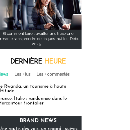
Et comment faire travailler une trésorerie
rmante sans prendre de risques inutiles. Début
2025,...
DERNIÈRE
HEURE
News
Les + lus
Les + commentés
e Rwanda, un tourisme à haute
ltitude
rance, Italie : randonnée dans le
ercantour frontalier
BRAND NEWS
Une route, des voix, un regard : suivez