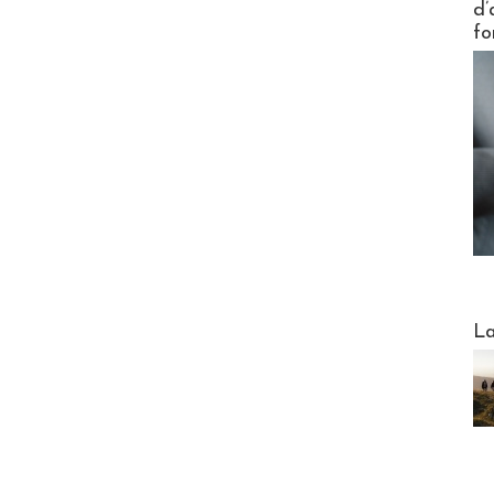
d’
fo
Webinai
La
DESTI