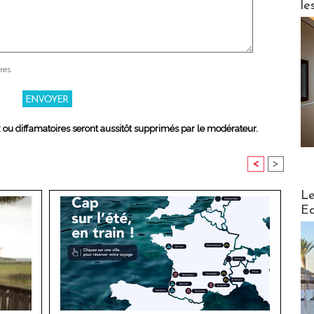
le
res
x ou diffamatoires seront aussitôt supprimés par le modérateur.
<
>
Distribu
Le
Ed