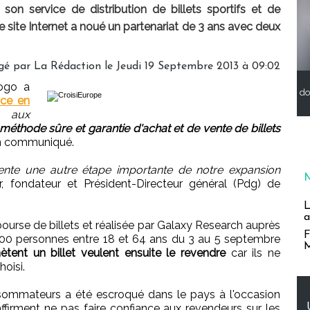
n service de distribution de billets sportifs et de
 le site Internet a noué un partenariat de 3 ans avec deux
gé par
La Rédaction
le Jeudi 19 Septembre 2013 à 09:02
gogo a
do
ice en
 aux
méthode sûre et garantie d'achat et de vente de billets
 un communiqué.
sente une autre étape importante de notre expansion
ker, fondateur et Président-Directeur général (Pdg) de
L
a
urse de billets et réalisée par Galaxy Research auprès
F
 000 personnes entre 18 et 64 ans du 3 au 5 septembre
M
tent un billet veulent ensuite le revendre
car ils ne
oisi.
onsommateurs a été escroqué dans le pays à l'occasion
ffirment ne pas faire confiance aux revendeurs sur les