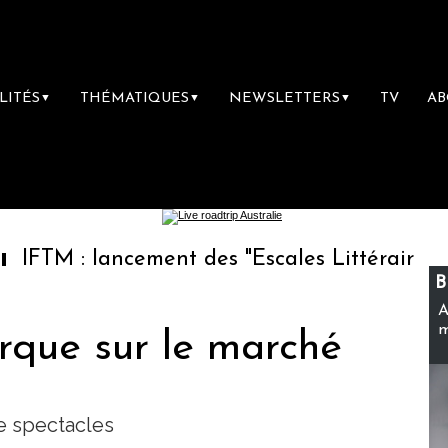
LITÉS
THÉMATIQUES
NEWSLETTERS
TV
A
▼
▼
▼
lancement des "Escales Littéraires", la premi
B
A
m
que sur le marché
de spectacles