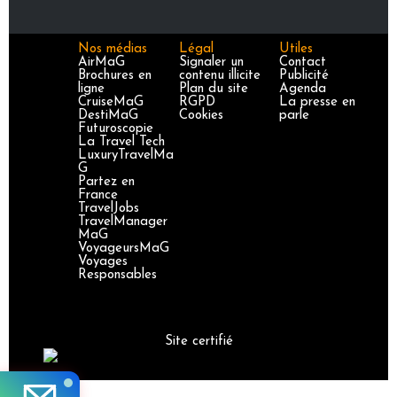
Nos médias
Légal
Utiles
AirMaG
Signaler un
Contact
Brochures en
contenu illicite
Publicité
ligne
Plan du site
Agenda
CruiseMaG
RGPD
La presse en
DestiMaG
Cookies
parle
Futuroscopie
La Travel Tech
LuxuryTravelMa
G
Partez en
France
TravelJobs
TravelManager
MaG
VoyageursMaG
Voyages
Responsables
Site certifié