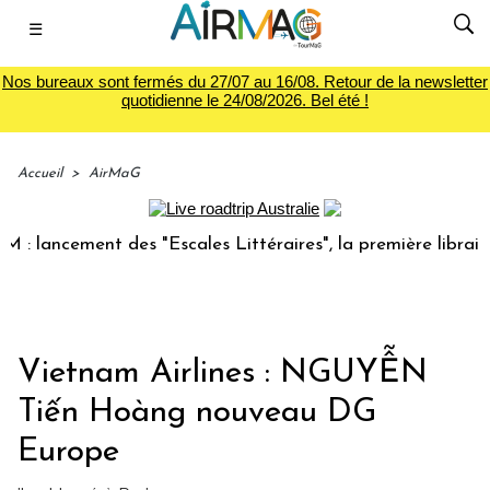
☰
Nos bureaux sont fermés du 27/07 au 16/08. Retour de la newsletter
quotidienne le 24/08/2026. Bel été !
Accueil
>
AirMaG
lancement des "Escales Littéraires", la première librairie d
Vietnam Airlines : NGUYỄN
Tiến Hoàng nouveau DG
Europe