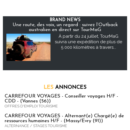
BRAND NEWS
Une route, des voix, un regard : suivez l’Outback
australien en direct sur TourMaG
À partir du 24 juillet, TourMaG
suivra une expédition de plus de
5 000 kilomètres à travers...
LES
ANNONCES
CARREFOUR VOYAGES - Conseiller voyages H/F -
CDD - (Vannes (56))
OFFRES D'EMPLOI TOURISME
CARREFOUR VOYAGES - Alternant(e) Chargé(e) de
ressources humaines H/F - (Massy/Evry (91))
ALTERNANCE / STAGES TOURISME