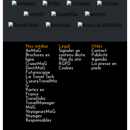
Nos médias
Légal
Utiles
AirMaG
Signaler un
Contact
Brochures en
contenu illicite
Publicité
ligne
Plan du site
Agenda
CruiseMaG
RGPD
La presse en
DestiMaG
Cookies
parle
Futuroscopie
La Travel Tech
LuxuryTravelMa
G
Partez en
France
TravelJobs
TravelManager
MaG
VoyageursMaG
Voyages
Responsables