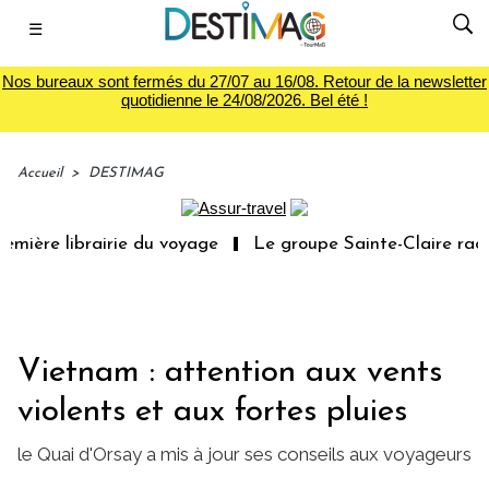
☰
Nos bureaux sont fermés du 27/07 au 16/08. Retour de la newsletter
quotidienne le 24/08/2026. Bel été !
Accueil
>
DESTIMAG
mière librairie du voyage
Le groupe Sainte-Claire rachè
Vietnam : attention aux vents
violents et aux fortes pluies
le Quai d'Orsay a mis à jour ses conseils aux voyageurs