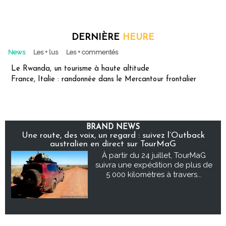
DERNIÈRE
HEURE
News
Les + lus
Les + commentés
Le Rwanda, un tourisme à haute altitude
France, Italie : randonnée dans le Mercantour frontalier
BRAND NEWS
Une route, des voix, un regard : suivez l’Outback
australien en direct sur TourMaG
À partir du 24 juillet, TourMaG
suivra une expédition de plus de
5 000 kilomètres à travers...