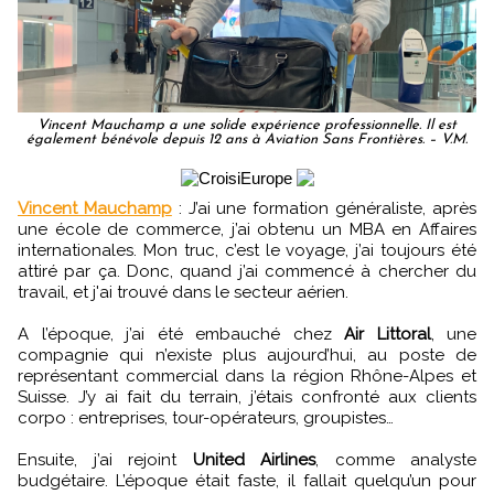
Vincent Mauchamp a une solide expérience professionnelle. Il est
également bénévole depuis 12 ans à Aviation Sans Frontières. – V.M.
Vincent Mauchamp
: J’ai une formation généraliste, après
une école de commerce, j’ai obtenu un MBA en Affaires
internationales. Mon truc, c’est le voyage, j’ai toujours été
attiré par ça. Donc, quand j’ai commencé à chercher du
travail, et j'ai trouvé dans le secteur aérien.
A l’époque, j’ai été embauché chez
Air Littoral
, une
compagnie qui n’existe plus aujourd’hui, au poste de
représentant commercial dans la région Rhône-Alpes et
Suisse. J’y ai fait du terrain, j’étais confronté aux clients
corpo : entreprises, tour-opérateurs, groupistes…
Ensuite, j’ai rejoint
United Airlines
, comme analyste
budgétaire. L’époque était faste, il fallait quelqu’un pour