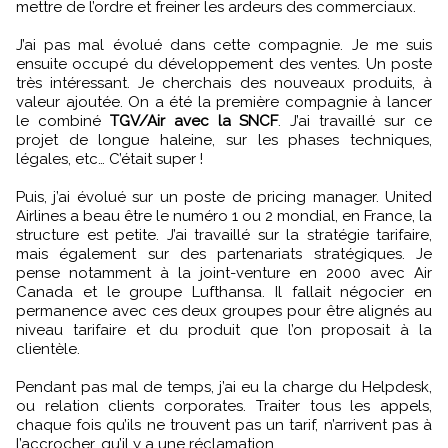
mettre de l’ordre et freiner les ardeurs des commerciaux.
J’ai pas mal évolué dans cette compagnie. Je me suis
ensuite occupé du développement des ventes. Un poste
très intéressant. Je cherchais des nouveaux produits, à
valeur ajoutée. On a été la première compagnie à lancer
le combiné
TGV/Air avec la SNCF
. J’ai travaillé sur ce
projet de longue haleine, sur les phases techniques,
légales, etc… C’était super !
Puis, j’ai évolué sur un poste de pricing manager. United
Airlines a beau être le numéro 1 ou 2 mondial, en France, la
structure est petite. J’ai travaillé sur la stratégie tarifaire,
mais également sur des partenariats stratégiques. Je
pense notamment à la joint-venture en 2000 avec Air
Canada et le groupe Lufthansa. Il fallait négocier en
permanence avec ces deux groupes pour être alignés au
niveau tarifaire et du produit que l’on proposait à la
clientèle.
Pendant pas mal de temps, j’ai eu la charge du Helpdesk,
ou relation clients corporates. Traiter tous les appels,
chaque fois qu’ils ne trouvent pas un tarif, n’arrivent pas à
l’accrocher, qu’il y a une réclamation…