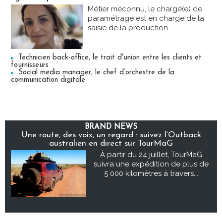
Métier méconnu, le chargé(e) de
paramétrage est en charge de la
saisie de la production...
Technicien back-office, le trait d'union entre les clients et
fournisseurs
Social media manager, le chef d’orchestre de la
communication digitale
BRAND NEWS
Une route, des voix, un regard : suivez l’Outback
australien en direct sur TourMaG
À partir du 24 juillet, TourMaG
suivra une expédition de plus de
5 000 kilomètres à travers...