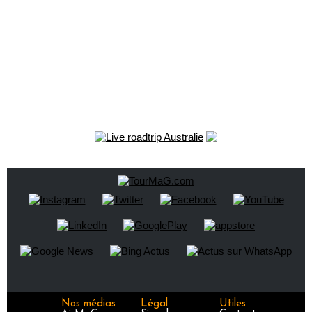
Nos médias
Légal
Utiles