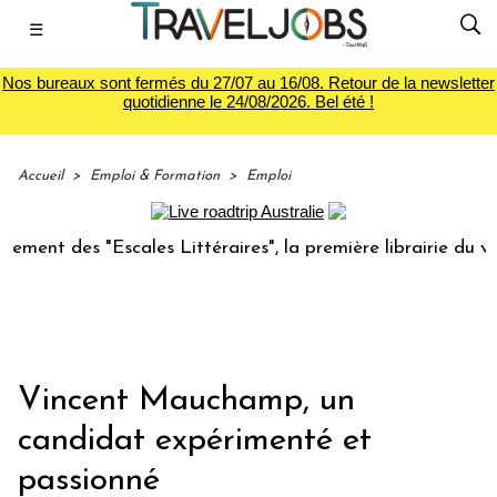
☰
Nos bureaux sont fermés du 27/07 au 16/08. Retour de la newsletter
quotidienne le 24/08/2026. Bel été !
Accueil
>
Emploi & Formation
>
Emploi
es "Escales Littéraires", la première librairie du voyage
L
Vincent Mauchamp, un
candidat expérimenté et
passionné