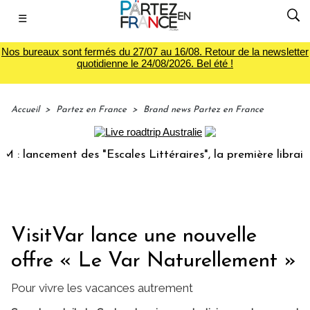
☰
Nos bureaux sont fermés du 27/07 au 16/08. Retour de la newsletter
quotidienne le 24/08/2026. Bel été !
Accueil
>
Partez en France
>
Brand news Partez en France
ement des "Escales Littéraires", la première librairie du vo
VisitVar lance une nouvelle
offre « Le Var Naturellement »
Pour vivre les vacances autrement