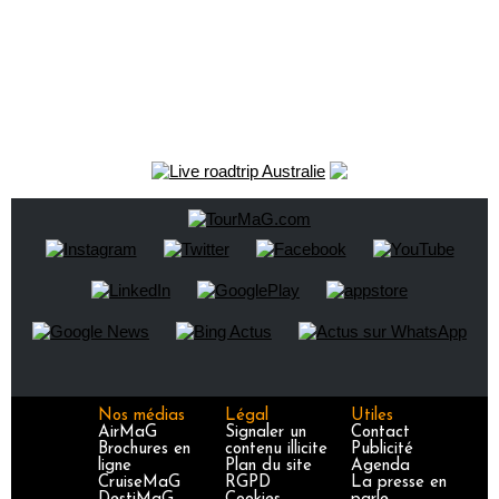
Nos médias
Légal
Utiles
AirMaG
Signaler un
Contact
Brochures en
contenu illicite
Publicité
ligne
Plan du site
Agenda
CruiseMaG
RGPD
La presse en