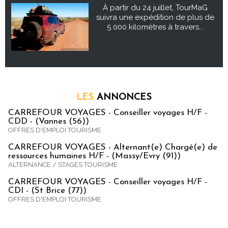
À partir du 24 juillet, TourMaG
suivra une expédition de plus de
5 000 kilomètres à travers...
LES
ANNONCES
CARREFOUR VOYAGES - Conseiller voyages H/F -
CDD - (Vannes (56))
OFFRES D'EMPLOI TOURISME
CARREFOUR VOYAGES - Alternant(e) Chargé(e) de
ressources humaines H/F - (Massy/Evry (91))
ALTERNANCE / STAGES TOURISME
CARREFOUR VOYAGES - Conseiller voyages H/F -
CDI - (St Brice (77))
OFFRES D'EMPLOI TOURISME