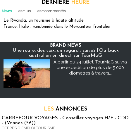
DERNIÈRE
HEURE
News
Les + lus
Les + commentés
Le Rwanda, un tourisme à haute altitude
France, Italie : randonnée dans le Mercantour frontalier
BRAND NEWS
Une route, des voix, un regard : suivez l’Outback
australien en direct sur TourMaG
À partir du 24 juillet, TourMaG suivra
une expédition de plus de 5 000
kilomètres à travers...
LES
ANNONCES
CARREFOUR VOYAGES - Conseiller voyages H/F - CDD
- (Vannes (56))
OFFRES D'EMPLOI TOURISME