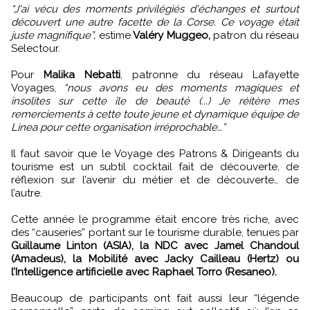
“J'ai vécu des moments privilégiés d'échanges et surtout
découvert une autre facette de la Corse. Ce voyage était
juste magnifique”,
estime
Valéry Muggeo,
patron du réseau
Selectour.
Pour
Malika Nebatti
, patronne du réseau Lafayette
Voyages,
“nous avons eu des moments magiques et
insolites sur cette île de beauté (...) Je réitère mes
remerciements à cette toute jeune et dynamique équipe de
Linea pour cette organisation irréprochable…”
Il faut savoir que le Voyage des Patrons & Dirigeants du
tourisme est un subtil cocktail fait de découverte, de
réflexion sur l’avenir du métier et de découverte… de
l’autre.
Cette année le programme était encore très riche, avec
des “causeries” portant sur le tourisme durable, tenues par
Guillaume Linton (ASIA), la NDC avec Jamel Chandoul
(Amadeus), la Mobilité avec Jacky Cailleau (Hertz) ou
l’Intelligence artificielle avec Raphael Torro (Resaneo).
Beaucoup de participants ont fait aussi leur “légende