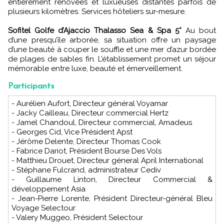
entièrement rénovées et luxueuses distantes parfois de
plusieurs kilomètres. Services hôteliers sur-mesure.
Sofitel Golfe d’Ajaccio Thalasso Sea & Spa 5*
Au bout
d’une presqu’île arborée, sa situation offre un paysage
d’une beauté à couper le souffle et une mer d’azur bordée
de plages de sables fin. L’établissement promet un séjour
mémorable entre luxe, beauté et émerveillement.
Participants
- Aurélien Aufort, Directeur général Voyamar
- Jacky Cailleau, Directeur commercial Hertz
- Jamel Chandoul, Directeur commercial, Amadeus
- Georges Cid, Vice Président Apst
- Jérôme Delente, Directeur Thomas Cook
- Fabrice Dariot, Président Bourse Des Vols
- Matthieu Drouet, Directeur géneral April International
- Stéphane Fulcrand, administrateur Cediv
- Guillaume Linton, Directeur Commercial &
développement Asia
- Jean-Pierre Lorente, Président Directeur-général Bleu
Voyage Selectour
- Valery Muggeo, Président Selectour