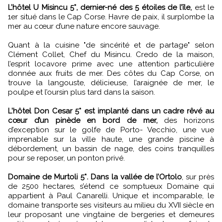
L’hôtel U Misincu 5*, dernier-né des 5 étoiles de l’île,
est le
1er situé dans le Cap Corse. Havre de paix, il surplombe la
mer au cœur d’une nature encore sauvage.
Quant à la cuisine "de sincérité et de partage" selon
Clément Collet, Chef du Misincu. Credo de la maison,
l’esprit locavore prime avec une attention particulière
donnée aux fruits de mer. Des côtes du Cap Corse, on
trouve la langouste, délicieuse, l’araignée de mer, le
poulpe et l’oursin plus tard dans la saison.
L'hôtel Don Cesar 5* est implanté dans un cadre rêvé au
cœur d’un pinède en bord de mer,
des horizons
d’exception sur le golfe de Porto- Vecchio, une vue
imprenable sur la ville haute, une grande piscine à
débordement, un bassin de nage, des coins tranquilles
pour se reposer, un ponton privé.
Domaine de Murtoli 5*. Dans la vallée de l’Ortolo
, sur près
de 2500 hectares, s’étend ce somptueux Domaine qui
appartient à Paul Canarelli. Unique et incomparable, le
domaine transporte ses visiteurs au milieu du XVII siècle en
leur proposant une vingtaine de bergeries et demeures