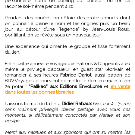
personnelle”, sorte de coming out collectif où l’on se
raconte soi-même pendant 4’20.
Pendant des années, on côtoie des professionnels dont
on connaît à peine le nom et les origines puis, un beau
jour, au détour d’une “légende” by Jean-Louis Roux,
pontifiant, on se révèle sous un nouveau jour.
Une expérience qui cimente le groupe et tisse fortement
du lien.
Enfin, cette année le Voyage des Patrons & Dirigeants a eu
même le privilège d’accueillir en guest star l’écrivain et
romancier à ses heures
Fabrice Dariot
, aussi patron de
BDV Voyages, et qui vient de mettre la dernière main à son
2e polar :
“Palikao” aux Editions EnvoLume
et
en vente
dans toutes les bonnes librairies
Laissons le mot de la fin à
Didier Rabaux
(Visiteurs)
: ”je me
sens vraiment privilégié d’avoir partagé avec vous ces
moments, si délicatement concoctés par Natale et son
équipe.
Merci aux habitués et aux sponsors qui ont su mettre les