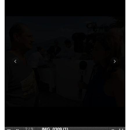
2
/
9
IMG_0309 (1)