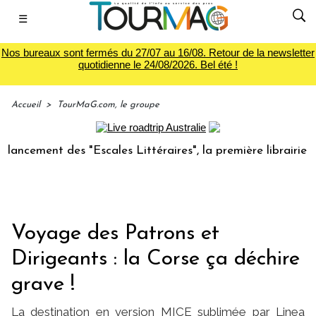
☰
Nos bureaux sont fermés du 27/07 au 16/08. Retour de la newsletter
quotidienne le 24/08/2026. Bel été !
Accueil
>
TourMaG.com, le groupe
nt des "Escales Littéraires", la première librairie du voyag
Voyage des Patrons et
Dirigeants : la Corse ça déchire
grave !
La destination en version MICE sublimée par Linea