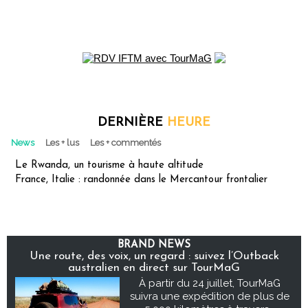
DERNIÈRE
HEURE
News
Les + lus
Les + commentés
Le Rwanda, un tourisme à haute altitude
France, Italie : randonnée dans le Mercantour frontalier
BRAND NEWS
Une route, des voix, un regard : suivez l’Outback
australien en direct sur TourMaG
À partir du 24 juillet, TourMaG
suivra une expédition de plus de