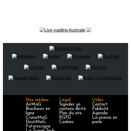
Nos médias
Légal
Utiles
AirMaG
Signaler un
Contact
Brochures en
contenu illicite
Publicité
ligne
Plan du site
Agenda
CruiseMaG
RGPD
La presse en
DestiMaG
Cookies
parle
Futuroscopie
La Travel Tech