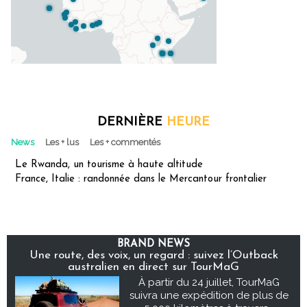
DERNIÈRE
HEURE
News
Les + lus
Les + commentés
Le Rwanda, un tourisme à haute altitude
France, Italie : randonnée dans le Mercantour frontalier
BRAND NEWS
Une route, des voix, un regard : suivez l’Outback
australien en direct sur TourMaG
À partir du 24 juillet, TourMaG
suivra une expédition de plus de