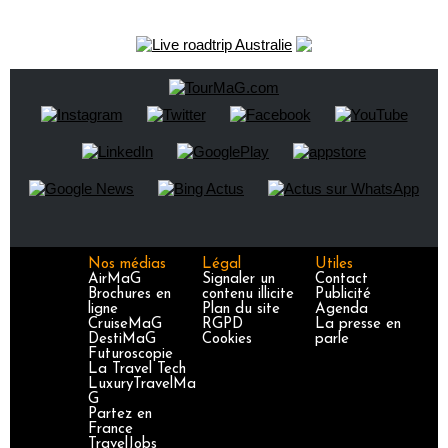
Nos médias
Légal
Utiles
AirMaG
Signaler un
Contact
Brochures en
contenu illicite
Publicité
ligne
Plan du site
Agenda
CruiseMaG
RGPD
La presse en
DestiMaG
Cookies
parle
Futuroscopie
La Travel Tech
LuxuryTravelMa
G
Partez en
France
TravelJobs