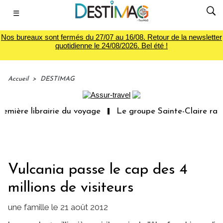
☰
Nos bureaux sont fermés du 27/07 au 16/08. Retour de la newsletter
quotidienne le 24/08/2026. Bel été !
Accueil
>
DESTIMAG
mière librairie du voyage
Le groupe Sainte-Claire rach
Vulcania passe le cap des 4
millions de visiteurs
une famille le 21 août 2012