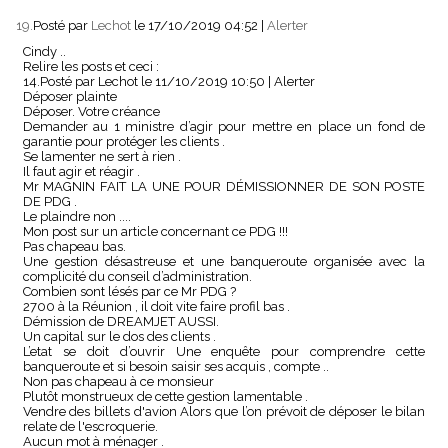
19.
Posté par
Lechot
le 17/10/2019 04:52
|
Alerter
Cindy ..
Relire les posts et ceci :
14.Posté par Lechot le 11/10/2019 10:50 | Alerter
Déposer plainte
Déposer. Votre créance
Demander au 1 ministre d’agir pour mettre en place un fond de
garantie pour protéger les clients .
Se lamenter ne sert à rien .
Il faut agir et réagir .
Mr MAGNIN FAIT LA UNE POUR DÉMISSIONNER DE SON POSTE
DE PDG .
Le plaindre non ....
Mon post sur un article concernant ce PDG !!!
Pas chapeau bas.
Une gestion désastreuse et une banqueroute organisée avec la
complicité du conseil d’administration.
Combien sont lésés par ce Mr PDG ?
2700 à la Réunion , il doit vite faire profil bas .
Démission de DREAMJET AUSSI.
Un capital sur le dos des clients .
L’etat se doit d’ouvrir Une enquête pour comprendre cette
banqueroute et si besoin saisir ses acquis , compte ..
Non pas chapeau à ce monsieur
Plutôt monstrueux de cette gestion lamentable .
Vendre des billets d'avion Alors que l’on prévoit de déposer le bilan
relate de l'escroquerie.
Aucun mot à ménager .