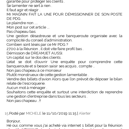
garantie pour protéger les clients .
Se lamenter ne sert à rien .
Il faut agir et réagir .
Mr MAGNIN FAIT LA UNE POUR DÉMISSIONNER DE SON POSTE
DE PDG .
Le plaindre non ....
Mon post sur cet article ...
Pas chapeau bas.
Une gestion désastreuse et une banqueroute organisée avec la
complicité du conseil d’administration.
Combien sont lésés par ce Mr PDG ?
2700 à la Réunion , il doit vite faire profil bas .
Démission de DREAMJET AUSSI.
Un capital sur le dos des clients .
L’etat se doit d’ouvrir Une enquête pour comprendre cette
banqueroute et si besoin saisir ses acquis , compte ..
Non pas chapeau à ce monsieur
Plutôt monstrueux de cette gestion lamentable .
Vendre des billets d'avion Alors que l’on prévoit de déposer le bilan
relate de l'escroquerie.
Aucun mot à ménager .
Souhaitons cette enquête et surtout une interdiction de reprendre
une gestion d’entreprise dans tous les secteurs .
Non pas chapeau ..!!
15.
Posté par
MICHELE
le 11/10/2019 11:15
|
Alerter
Bonjour,
Hé oui, comme vous j'ai acheté via internet 1 billet pour la Réunion