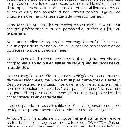
les professionnels du secteur depuis des mois, ont laissé en 15 jours
de temps, prés de 2.000 sans-emplois et des Millions d'euros de
billets vendus, non honorés et non remboursables. (1.500€ de
billets en moyenne pour les milliers de foyers concernés).
Sans avoir rien vu venir, les employés des compagnies voient leur
carrière professionnelle et vie personnelle brisées du jour au
lendemain.
Nous autres, clients/usagers des compagnies en faillite, n'avons
aucun espoir de revoir nos billets, ni l'argent de nos économies de
plusieurs mois, de plusieurs années.
Des économies durement acquises qui ont juste permis aux
compagnies aujourd'hui en faillite de vivre quelques semaines ou
mois de plus.
Des compagnies que l'état n'a jamais protégées des concurrences
déloyales reconnues, malgré de multiples demandes du secteur.
Des compagnies en situation délicate, à qui l'état à sciemment
permis de fonctionner avec des "fonds par anticipation", sans jamais
suggérer, ni imposer de quelconques mesures de protection des
consommateurs en cas de faillite.
N'est-ce pas de la responsabilité de l'état, du gouvernement, de
protéger ses propres acteurs économiques et ses concitoyens ?
Aujourd'hui, l'immobilisme du gouvernement sur le sujet révolte
profondément les usagers de métrople et des DOM/TOM. Pas un
ministre du gouvernement n'a eu à ce jour la bonne idée de