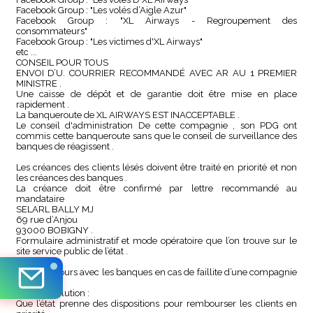
Facebook Group : "Les volés d’Aigle Azur"
Facebook Group : "XL Airways - Regroupement des
consommateurs"
Facebook Group : "Les victimes d'XL Airways"
etc ...
CONSEIL POUR TOUS
ENVOI D’U. COURRIER RECOMMANDÉ AVEC AR AU 1 PREMIER
MINISTRE .
Une caisse de dépôt et de garantie doit être mise en place
rapidement .
La banqueroute de XL AIRWAYS EST INACCEPTABLE .
Le conseil d'administration De cette compagnie , son PDG ont
commis cette banqueroute sans que le conseil de surveillance des
banques de réagissent .
Les créances des clients lésés doivent être traité en priorité et non
les créances des banques .
La créance doit être confirmé par lettre recommandé au
mandataire
SELARL BALLY MJ
69 rue d’Anjou
93000 BOBIGNY .
Formulaire administratif et mode opératoire que l’on trouve sur le
site service public de l’état .
Aucun recours avec les banques en cas de faillite d’une compagnie
aérienne .
La seule solution :
Que l’état prenne des dispositions pour rembourser les clients en