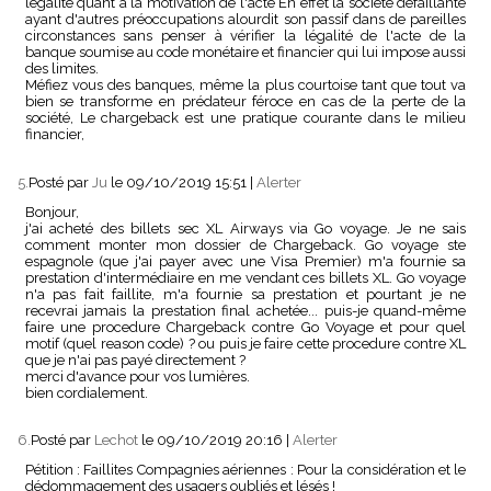
légalité quant à la motivation de l'acte En effet la société défaillante
ayant d'autres préoccupations alourdit son passif dans de pareilles
circonstances sans penser à vérifier la légalité de l'acte de la
banque soumise au code monétaire et financier qui lui impose aussi
des limites.
Méfiez vous des banques, même la plus courtoise tant que tout va
bien se transforme en prédateur féroce en cas de la perte de la
société, Le chargeback est une pratique courante dans le milieu
financier,
5.
Posté par
Ju
le 09/10/2019 15:51
|
Alerter
Bonjour,
j'ai acheté des billets sec XL Airways via Go voyage. Je ne sais
comment monter mon dossier de Chargeback. Go voyage ste
espagnole (que j'ai payer avec une Visa Premier) m'a fournie sa
prestation d'intermédiaire en me vendant ces billets XL. Go voyage
n'a pas fait faillite, m'a fournie sa prestation et pourtant je ne
recevrai jamais la prestation final achetée... puis-je quand-même
faire une procedure Chargeback contre Go Voyage et pour quel
motif (quel reason code) ? ou puis je faire cette procedure contre XL
que je n'ai pas payé directement ?
merci d'avance pour vos lumières.
bien cordialement.
6.
Posté par
Lechot
le 09/10/2019 20:16
|
Alerter
Pétition : Faillites Compagnies aériennes : Pour la considération et le
dédommagement des usagers oubliés et lésés !