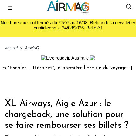
☰
Nos bureaux sont fermés du 27/07 au 16/08. Retour de la newsletter
quotidienne le 24/08/2026. Bel été !
Accueil
>
AirMaG
téraires", la première librairie du voyage
Le groupe Sai
XL Airways, Aigle Azur : le
chargeback, une solution pour
se faire rembourser ses billets ?