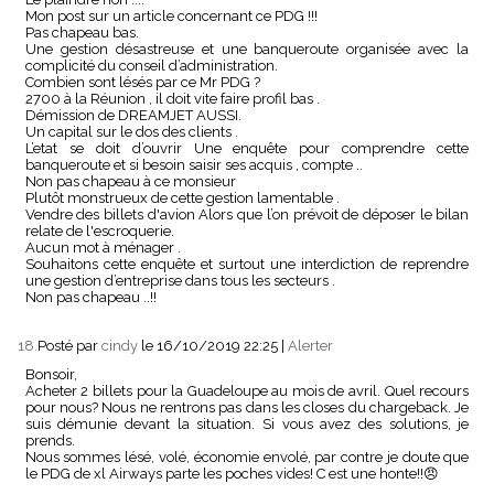
Mon post sur un article concernant ce PDG !!!
Pas chapeau bas.
Une gestion désastreuse et une banqueroute organisée avec la
complicité du conseil d’administration.
Combien sont lésés par ce Mr PDG ?
2700 à la Réunion , il doit vite faire profil bas .
Démission de DREAMJET AUSSI.
Un capital sur le dos des clients .
L’etat se doit d’ouvrir Une enquête pour comprendre cette
banqueroute et si besoin saisir ses acquis , compte ..
Non pas chapeau à ce monsieur
Plutôt monstrueux de cette gestion lamentable .
Vendre des billets d'avion Alors que l’on prévoit de déposer le bilan
relate de l'escroquerie.
Aucun mot à ménager .
Souhaitons cette enquête et surtout une interdiction de reprendre
une gestion d’entreprise dans tous les secteurs .
Non pas chapeau ..!!
18.
Posté par
cindy
le 16/10/2019 22:25
|
Alerter
Bonsoir,
Acheter 2 billets pour la Guadeloupe au mois de avril. Quel recours
pour nous? Nous ne rentrons pas dans les closes du chargeback. Je
suis démunie devant la situation. Si vous avez des solutions, je
prends.
Nous sommes lésé, volé, économie envolé, par contre je doute que
le PDG de xl Airways parte les poches vides! C est une honte!!😠