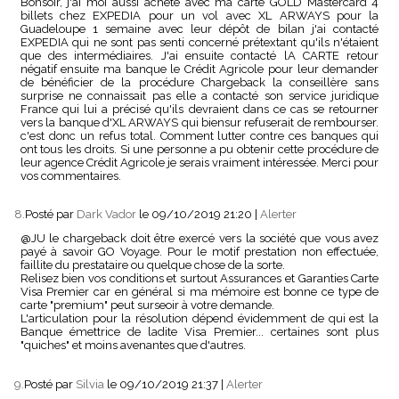
Bonsoir, j'ai moi aussi acheté avec ma carte GOLD Mastercard 4
billets chez EXPEDIA pour un vol avec XL ARWAYS pour la
Guadeloupe 1 semaine avec leur dépôt de bilan j'ai contacté
EXPEDIA qui ne sont pas senti concerné prétextant qu'ils n'étaient
que des intermédiaires. J'ai ensuite contacté lA CARTE retour
négatif ensuite ma banque le Crédit Agricole pour leur demander
de bénéficier de la procédure Chargeback la conseillère sans
surprise ne connaissait pas elle a contacté son service juridique
France qui lui a précisé qu'ils devraient dans ce cas se retourner
vers la banque d'XL ARWAYS qui biensur refuserait de rembourser.
c'est donc un refus total. Comment lutter contre ces banques qui
ont tous les droits. Si une personne a pu obtenir cette procédure de
leur agence Crédit Agricole je serais vraiment intéressée. Merci pour
vos commentaires.
8.
Posté par
Dark Vador
le 09/10/2019 21:20
|
Alerter
@JU le chargeback doit être exercé vers la société que vous avez
payé à savoir GO Voyage. Pour le motif prestation non effectuée,
faillite du prestataire ou quelque chose de la sorte.
Relisez bien vos conditions et surtout Assurances et Garanties Carte
Visa Premier car en général si ma mémoire est bonne ce type de
carte "premium" peut surseoir à votre demande.
L'articulation pour la résolution dépend évidemment de qui est la
Banque émettrice de ladite Visa Premier... certaines sont plus
"quiches" et moins avenantes que d'autres.
9.
Posté par
Silvia
le 09/10/2019 21:37
|
Alerter