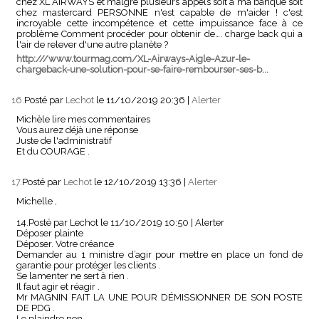
chez XL AIRWAYS et malgré plusieurs appels soit à ma banque soit
chez mastercard PERSONNE n'est capable de m'aider ! c'est
incroyable cette incompétence et cette impuissance face à ce
problème Comment procéder pour obtenir de…. charge back qui a
l'air de relever d'une autre planète ?
http:///www.tourmag.com/XL-Airways-Aigle-Azur-le-
chargeback-une-solution-pour-se-faire-rembourser-ses-b...
16.
Posté par
Lechot
le 11/10/2019 20:36
|
Alerter
Michèle lire mes commentaires
Vous aurez déjà une réponse
Juste de l'administratif
Et du COURAGE .
17.
Posté par
Lechot
le 12/10/2019 13:36
|
Alerter
Michelle ,
14.Posté par Lechot le 11/10/2019 10:50 | Alerter
Déposer plainte
Déposer. Votre créance
Demander au 1 ministre d’agir pour mettre en place un fond de
garantie pour protéger les clients .
Se lamenter ne sert à rien .
Il faut agir et réagir .
Mr MAGNIN FAIT LA UNE POUR DÉMISSIONNER DE SON POSTE
DE PDG .
Le plaindre non ....