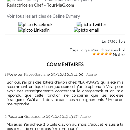
Rédactrice en Chef - TourMaG.com
Voir tous les articles de Céline Eymery
Lu 37385 fois
Tags
:
aigle azur
,
chargeback
,
xl
Notez
COMMENTAIRES
1.
Posté par
Payet Garcia
le 09/10/2019 11:00
|
Alerter
Bonjour, j'ai pris des billets d'avion chez XLAIRWAYS qui a été mis
récemment en liquidation judiciaire et j'ai téléphoné à Visa pour
avoir des renseignements concernant le chargeback et on m'a
répondu que cette fonction ne concerne que les sociétés
étrangères. Qu'il a-t-il de vrai dans ces renseignements ? Merci de
me répondre.
2.
Posté par
Grassaud
le 09/10/2019 13:17
|
Alerter
Moi aussi j'ai acheté 2 billets d'avion au mois d'août et je suis a la
poste mais je ne peux pas être remboursé