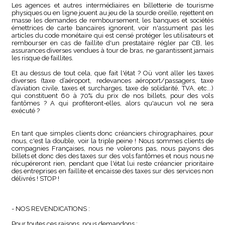
Les agences et autres intermédiaires en billetterie de tourisme
physiques ou en ligne jouent au jeu de la sourde oreille, rejettent en
masse les demandes de remboursement, les banques et sociétés
émettrices de carte bancaires ignorent, voir n'assument pas les
articles du code monétaire qui est censé protéger les utilisateurs et
rembourser en cas de faillite d'un prestataire régler par CB, les
assurances diverses vendues à tour de bras, ne garantissent jamais
les risque de faillites.
Et au dessus de tout cela, que fait l'état ? Où vont aller les taxes
diverses (taxe d’aéroport, redevances aéroport/passagers, taxe
d’aviation civile, taxes et surcharges, taxe de solidarité, TVA, etc...)
qui constituent 60 à 70% du prix de nos billets, pour des vols
fantômes ? A qui profiteront-elles, alors qu'aucun vol ne sera
exécuté ?
En tant que simples clients donc créanciers chirographaires, pour
nous, c'est la double, voir la triple peine ! Nous sommes clients de
compagnies Françaises, nous ne volerons pas, nous payons des
billets et donc des des taxes sur des vols fantômes et nous nous ne
récupéreront rien, pendant que l'état lui reste créancier prioritaire
des entreprises en faillite et encaisse des taxes sur des services non
délivrés ! STOP !
- NOS REVENDICATIONS :
Pour toutes ces raisons, nous demandons :