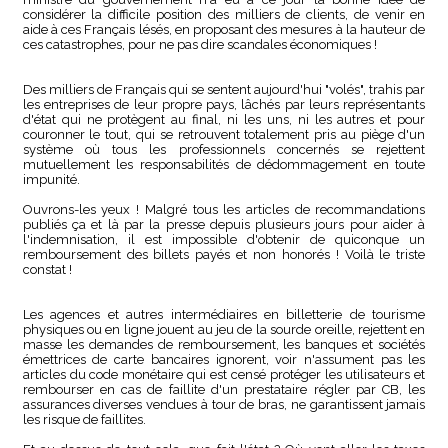
considérer la difficile position des milliers de clients, de venir en
aide à ces Français lésés, en proposant des mesures à la hauteur de
ces catastrophes, pour ne pas dire scandales économiques !
Des milliers de Français qui se sentent aujourd'hui "volés", trahis par
les entreprises de leur propre pays, lâchés par leurs représentants
d'état qui ne protègent au final, ni les uns, ni les autres et pour
couronner le tout, qui se retrouvent totalement pris au piège d'un
système où tous les professionnels concernés se rejettent
mutuellement les responsabilités de dédommagement en toute
impunité.
Ouvrons-les yeux ! Malgré tous les articles de recommandations
publiés ça et là par la presse depuis plusieurs jours pour aider à
l'indemnisation, il est impossible d'obtenir de quiconque un
remboursement des billets payés et non honorés ! Voilà le triste
constat !
Les agences et autres intermédiaires en billetterie de tourisme
physiques ou en ligne jouent au jeu de la sourde oreille, rejettent en
masse les demandes de remboursement, les banques et sociétés
émettrices de carte bancaires ignorent, voir n'assument pas les
articles du code monétaire qui est censé protéger les utilisateurs et
rembourser en cas de faillite d'un prestataire régler par CB, les
assurances diverses vendues à tour de bras, ne garantissent jamais
les risque de faillites.