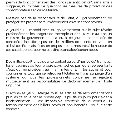
permis de fonctionner avec des "fonds par anticipation", sans jamais
suggérer, ni imposer de quelconques mesures de protection des
consommateurs en cas de faillite.
N'est-ce pas de la responsabilité de l'état, du gouvernement, de
protéger ses propres acteurs économiques et ses concitoyens ?
Aujourd'hui, l'immobilisme du gouvernement sur le sujet révolte
profondément les usagers de métrople et des DOM/TOM. Pas un
ministre du gouvernement n'a eu à ce jour la bonne idée de
considérer la difficile position des milliers de clients, de venir en
aide à ces Français lésés, en proposant des mesures à la hauteur de
ces catastrophes, pour ne pas dire scandales économiques !
Des milliers de Français qui se sentent aujourd'hui "volés", trahis par
les entreprises de leur propre pays, lâchés par leurs représentants
d'état qui ne protègent au final, ni les uns, ni les autres et pour
couronner le tout, qui se retrouvent totalement pris au piège d'un
système où tous les professionnels concernés se rejettent
mutuellement les responsabilités de dédommagement en toute
impunité.
Ouvrons-les yeux ! Malgré tous les articles de recommandations
publiés ça et là par la presse depuis plusieurs jours pour aider à
l'indemnisation, il est impossible d'obtenir de quiconque un
remboursement des billets payés et non honorés ! Voilà le triste
constat !