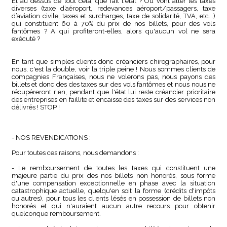
Et au dessus de tout cela, que fait l'état ? Où vont aller les taxes
diverses (taxe d’aéroport, redevances aéroport/passagers, taxe
d’aviation civile, taxes et surcharges, taxe de solidarité, TVA, etc...)
qui constituent 60 à 70% du prix de nos billets, pour des vols
fantômes ? A qui profiteront-elles, alors qu'aucun vol ne sera
exécuté ?
En tant que simples clients donc créanciers chirographaires, pour
nous, c'est la double, voir la triple peine ! Nous sommes clients de
compagnies Françaises, nous ne volerons pas, nous payons des
billets et donc des des taxes sur des vols fantômes et nous nous ne
récupéreront rien, pendant que l'état lui reste créancier prioritaire
des entreprises en faillite et encaisse des taxes sur des services non
délivrés ! STOP !
- NOS REVENDICATIONS :
Pour toutes ces raisons, nous demandons :
- Le remboursement de toutes les taxes qui constituent une
majeure partie du prix des nos billets non honorés, sous forme
d'une compensation exceptionnelle en phase avec la situation
catastrophique actuelle, quelqu'en soit la forme (crédits d'impôts
ou autres), pour tous les clients lésés en possession de billets non
honorés et qui n'auraient aucun autre recours pour obtenir
quelconque remboursement.