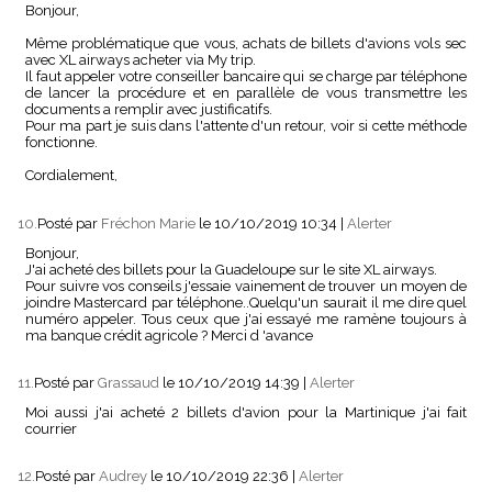
Bonjour,
Même problématique que vous, achats de billets d'avions vols sec
avec XL airways acheter via My trip.
Il faut appeler votre conseiller bancaire qui se charge par téléphone
de lancer la procédure et en parallèle de vous transmettre les
documents a remplir avec justificatifs.
Pour ma part je suis dans l'attente d'un retour, voir si cette méthode
fonctionne.
Cordialement,
10.
Posté par
Fréchon Marie
le 10/10/2019 10:34
|
Alerter
Bonjour,
J'ai acheté des billets pour la Guadeloupe sur le site XL airways.
Pour suivre vos conseils j'essaie vainement de trouver un moyen de
joindre Mastercard par téléphone..Quelqu'un saurait il me dire quel
numéro appeler. Tous ceux que j'ai essayé me ramène toujours à
ma banque crédit agricole ? Merci d 'avance
11.
Posté par
Grassaud
le 10/10/2019 14:39
|
Alerter
Moi aussi j'ai acheté 2 billets d'avion pour la Martinique j'ai fait
courrier
12.
Posté par
Audrey
le 10/10/2019 22:36
|
Alerter