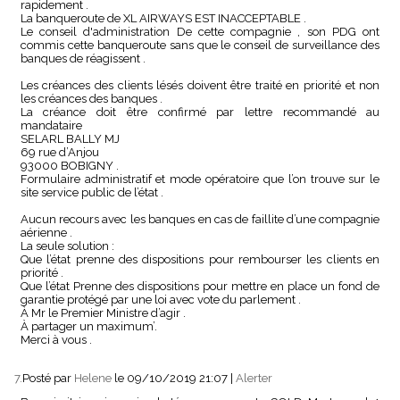
rapidement .
La banqueroute de XL AIRWAYS EST INACCEPTABLE .
Le conseil d'administration De cette compagnie , son PDG ont
commis cette banqueroute sans que le conseil de surveillance des
banques de réagissent .
Les créances des clients lésés doivent être traité en priorité et non
les créances des banques .
La créance doit être confirmé par lettre recommandé au
mandataire
SELARL BALLY MJ
69 rue d’Anjou
93000 BOBIGNY .
Formulaire administratif et mode opératoire que l’on trouve sur le
site service public de l’état .
Aucun recours avec les banques en cas de faillite d’une compagnie
aérienne .
La seule solution :
Que l’état prenne des dispositions pour rembourser les clients en
priorité .
Que l’état Prenne des dispositions pour mettre en place un fond de
garantie protégé par une loi avec vote du parlement .
À Mr le Premier Ministre d’agir .
À partager un maximum’.
Merci à vous .
7.
Posté par
Helene
le 09/10/2019 21:07
|
Alerter