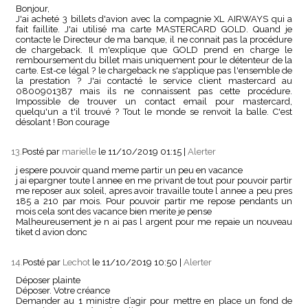
Bonjour,
J'ai acheté 3 billets d'avion avec la compagnie XL AIRWAYS qui a
fait faillite. J'ai utilisé ma carte MASTERCARD GOLD. Quand je
contacte le Directeur de ma banque, il ne connait pas la procédure
de chargeback. Il m'explique que GOLD prend en charge le
remboursement du billet mais uniquement pour le détenteur de la
carte. Est-ce légal ? le chargeback ne s'applique pas l'ensemble de
la prestation ? J'ai contacté le service client mastercard au
0800901387 mais ils ne connaissent pas cette procédure.
Impossible de trouver un contact email pour mastercard,
quelqu'un a t'il trouvé ? Tout le monde se renvoit la balle. C'est
désolant ! Bon courage
13.
Posté par
marielle
le 11/10/2019 01:15
|
Alerter
j espere pouvoir quand meme partir un peu en vacance
j ai epargner toute l annee en me privant de tout pour pouvoir partir
me reposer aux soleil, apres avoir travaille toute l annee a peu pres
185 a 210 par mois. Pour pouvoir partir me repose pendants un
mois cela sont des vacance bien merite je pense
Malheureusement je n ai pas l argent pour me repaie un nouveau
tiket d avion donc
14.
Posté par
Lechot
le 11/10/2019 10:50
|
Alerter
Déposer plainte
Déposer. Votre créance
Demander au 1 ministre d’agir pour mettre en place un fond de