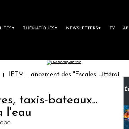
LITÉS
THÉMATIQUES
NEWSLETTERS
TV
A
▼
▼
▼
 lancement des "Escales Littéraires", la prem
Ét
es, taxis-bateaux...
à l'eau
rope