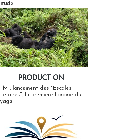
titude
PRODUCTION
ion
TM : lancement des "Escales
ttéraires", la première librairie du
oyage