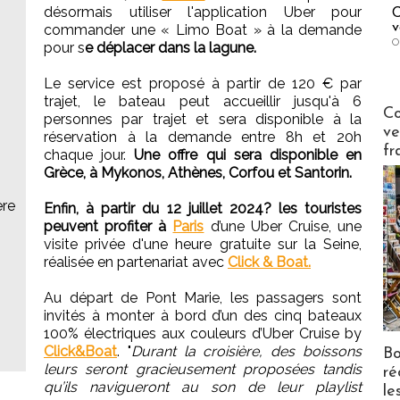
désormais utiliser l'application Uber pour
C
v
commander une « Limo Boat » à la demande
O
pour s
e déplacer dans la lagune.
s
Le service est proposé à partir de 120 € par
trajet, le bateau peut accueillir jusqu'à 6
Publi-n
Co
personnes par trajet et sera disponible à la
ve
réservation à la demande entre 8h et 20h
fr
chaque jour.
Une offre qui sera disponible en
Grèce, à Mykonos, Athènes, Corfou et Santorin.
ère
Enfin, à partir du 12 juillet 2024? les touristes
peuvent profiter à
Paris
d’une Uber Cruise, une
visite privée d'une heure gratuite sur la Seine,
réalisée en partenariat avec
Click & Boat.
Au départ de Pont Marie, les passagers sont
invités à monter à bord d’un des cinq bateaux
100% électriques aux couleurs d’Uber Cruise by
Click&Boat
. "
Durant la croisière, des boissons
Bo
leurs seront gracieusement proposées tandis
ré
qu’ils navigueront au son de leur playlist
le