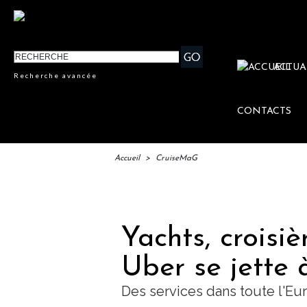
ACTUA
Recherche avancée
CONTACTS
Accueil
>
CruiseMaG
IFTM :
Yachts, croisièr
Uber se jette 
Des services dans toute l'Eu