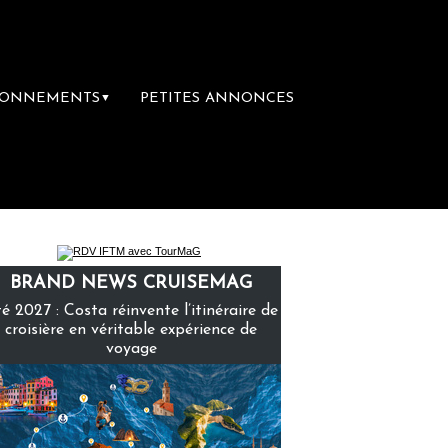
BONNEMENTS
PETITES ANNONCES
▼
ière librairie du voyage
Le groupe Sainte
BRAND NEWS CRUISEMAG
é 2027 : Costa réinvente l’itinéraire de
croisière en véritable expérience de
voyage