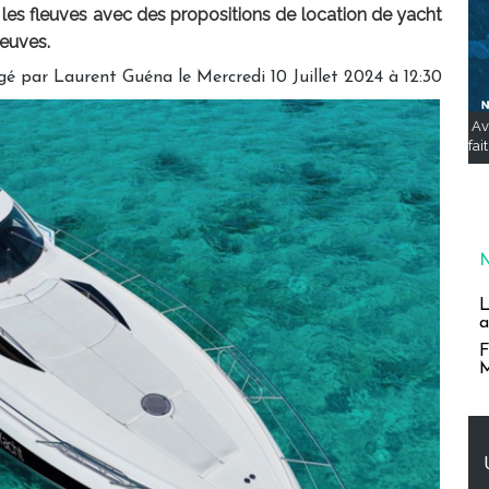
t les fleuves avec des propositions de location de yacht
leuves.
gé par
Laurent Guéna
le Mercredi 10 Juillet 2024 à 12:30
Av
fai
L
a
F
M