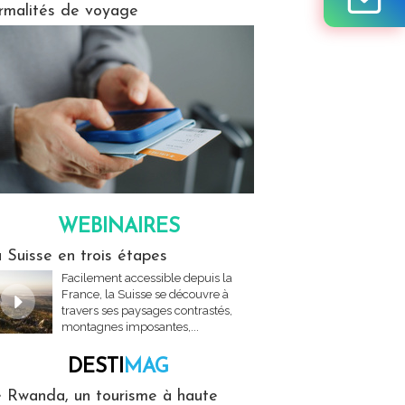
rmalités de voyage
WEBINAIRES
res
 Suisse en trois étapes
Facilement accessible depuis la
France, la Suisse se découvre à
travers ses paysages contrastés,
montagnes imposantes,...
DESTI
MAG
MAG
 Rwanda, un tourisme à haute