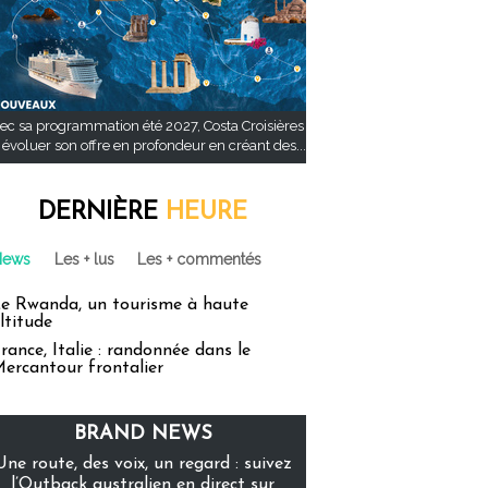
ec sa programmation été 2027, Costa Croisières
t évoluer son offre en profondeur en créant des...
DERNIÈRE
HEURE
News
Les + lus
Les + commentés
e Rwanda, un tourisme à haute
ltitude
rance, Italie : randonnée dans le
ercantour frontalier
BRAND NEWS
Une route, des voix, un regard : suivez
l’Outback australien en direct sur