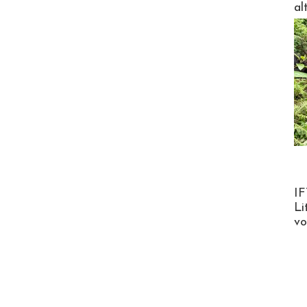
al
Product
IF
Li
v