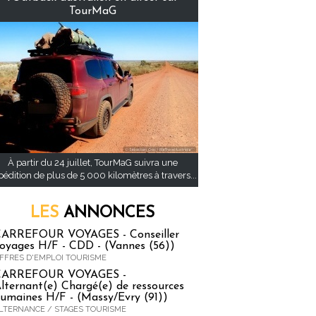
TourMaG
À partir du 24 juillet, TourMaG suivra une
pédition de plus de 5 000 kilomètres à travers...
LES
ANNONCES
ARREFOUR VOYAGES - Conseiller
oyages H/F - CDD - (Vannes (56))
FFRES D'EMPLOI TOURISME
CARREFOUR VOYAGES -
lternant(e) Chargé(e) de ressources
umaines H/F - (Massy/Evry (91))
LTERNANCE / STAGES TOURISME