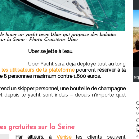
e de louer un yacht avec Uber qui propose des balades
 sur la Seine - Photo Croisières Uber
Uber se jette à l’eau.
Uber Yacht sera déjà déployé tout au long
:
les utilisateurs de la plateforme
pourront
réserver à la
de 8 personnes maximum contre 1.600 euros.
ex
end un skipper personnel, une bouteille de champagne
et depuis le yacht sont inclus – depuis n'importe quel
C
v
O
A
es gratuites sur la Seine
h
A
Par ailleurs, à
Venise
les clients peuvent