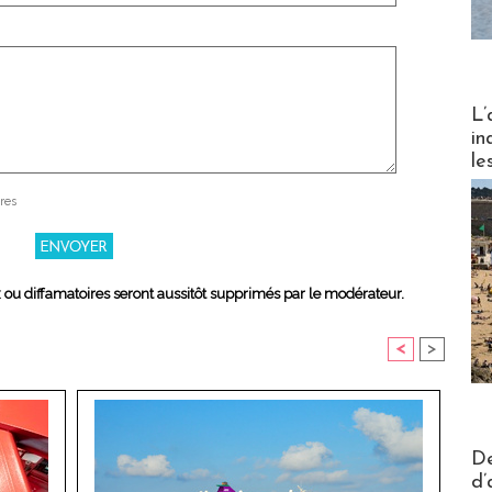
Partez
L’
in
le
res
x ou diffamatoires seront aussitôt supprimés par le modérateur.
<
>
Actus V
De
d’