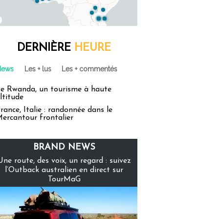
DERNIÈRE
HEURE
News
Les + lus
Les + commentés
e Rwanda, un tourisme à haute
ltitude
rance, Italie : randonnée dans le
ercantour frontalier
BRAND NEWS
Une route, des voix, un regard : suivez
l’Outback australien en direct sur
TourMaG