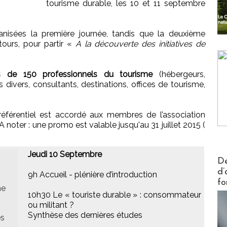
tourisme durable, les 10 et 11 septembre
anisées la première journée, tandis que la deuxième
ours, pour partir «
A la découverte des initiatives de
s de 150 professionnels du tourisme
(hébergeurs,
s divers, consultants, destinations, offices de tourisme,
 préférentiel est accordé aux membres de l’association
noter : une promo est valable jusqu'au 31 juillet 2015 (
Jeudi 10 Septembre
Actus V
De
d’
9h Accueil - plénière d’introduction
fo
me
10h30 Le « touriste durable » : consommateur
ou militant ?
Synthèse des dernières études
es