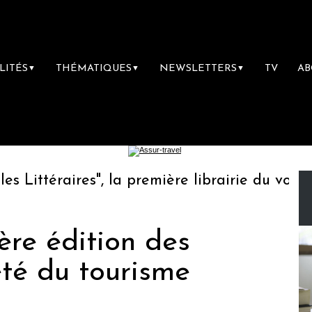
LITÉS
THÉMATIQUES
NEWSLETTERS
TV
A
▼
▼
▼
ittéraires", la première librairie du voyage
ère édition des
été du tourisme