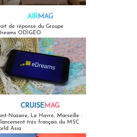
AIR
MAG
G
oit de réponse du Groupe
Dreams ODIGEO
CRUISE
MAG
MaG
int-Nazaire, Le Havre, Marseille :
 lancement très français du MSC
rld Asia