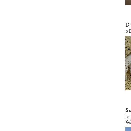
AirMa
Dr
e
Cruise
Sa
le
Wo