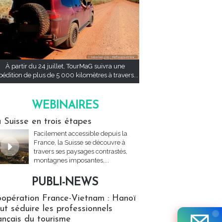
À partir du 24 juillet, TourMaG suivra une
pédition de plus de 5 000 kilomètres à travers...
WEBINAIRES
res
 Suisse en trois étapes
Facilement accessible depuis la
France, la Suisse se découvre à
travers ses paysages contrastés,
montagnes imposantes,...
PUBLI-NEWS
ews
opération France-Vietnam : Hanoï
ut séduire les professionnels
ançais du tourisme