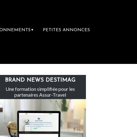
BONNEMENTS
PETITES ANNONCES
▼
Le groupe Sainte-Claire rachète Eden Tou
BRAND NEWS DESTIMAG
Une formation simplifiée pour les
partenaires Assur-Travel