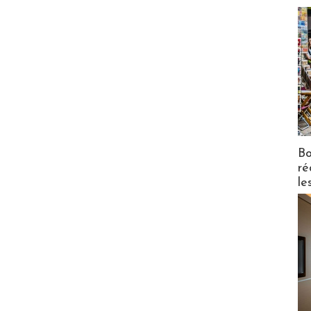
Bo
ré
le