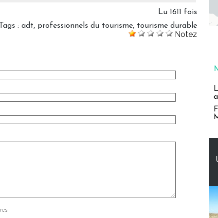
Lu 1611 fois
Tags
:
adt
,
professionnels du tourisme
,
tourisme durable
Notez
L
a
F
M
res