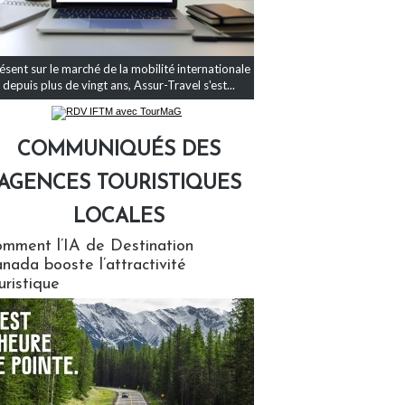
ésent sur le marché de la mobilité internationale
depuis plus de vingt ans, Assur-Travel s'est...
COMMUNIQUÉS DES
AGENCES TOURISTIQUES
LOCALES
qués des agences touristiques locales
mment l’IA de Destination
nada booste l’attractivité
uristique