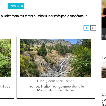
x ou diffamatoires seront aussitôt supprimés par le modérateur.
<
>
ex
Webinai
La
Lundi 3 Août 2026 - 07:00
titude
France, Italie : randonnée dans le
Mercantour frontalier
Publi-n
Co
ve
fr