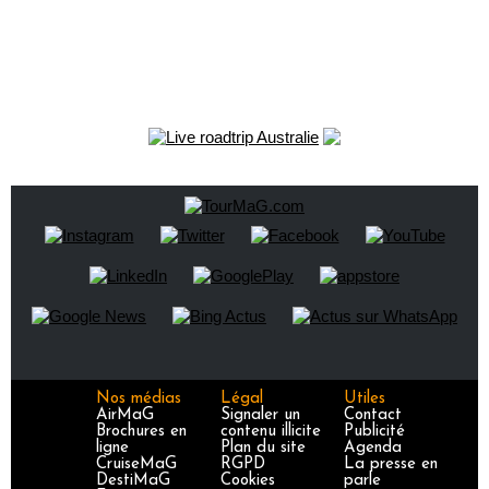
Nos médias
Légal
Utiles
AirMaG
Signaler un
Contact
Brochures en
contenu illicite
Publicité
ligne
Plan du site
Agenda
CruiseMaG
RGPD
La presse en
DestiMaG
Cookies
parle