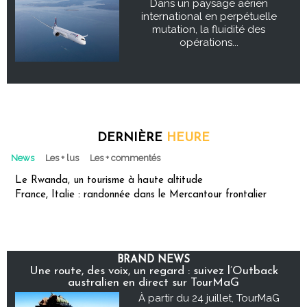
Dans un paysage aérien
international en perpétuelle
mutation, la fluidité des
opérations...
DERNIÈRE
HEURE
News
Les + lus
Les + commentés
Le Rwanda, un tourisme à haute altitude
France, Italie : randonnée dans le Mercantour frontalier
BRAND NEWS
Une route, des voix, un regard : suivez l’Outback
australien en direct sur TourMaG
À partir du 24 juillet, TourMaG