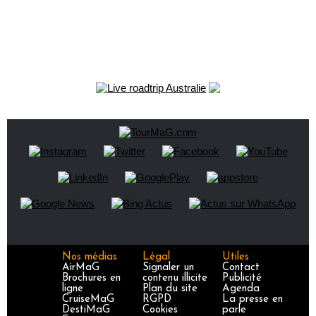
Nos médias
Légal
Utiles
AirMaG
Signaler un
Contact
Brochures en
contenu illicite
Publicité
ligne
Plan du site
Agenda
CruiseMaG
RGPD
La presse en
DestiMaG
Cookies
parle