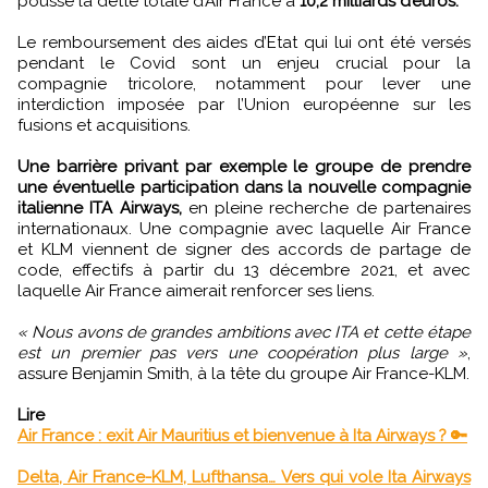
poussé la dette totale d’Air France à
10,2 milliards d’euros.
Le remboursement des aides d’Etat qui lui ont été versés
pendant le Covid sont un enjeu crucial pour la
compagnie tricolore, notamment pour lever une
interdiction imposée par l’Union européenne sur les
fusions et acquisitions.
Une barrière privant par exemple le groupe de prendre
une éventuelle participation dans la nouvelle compagnie
italienne ITA Airways,
en pleine recherche de partenaires
internationaux. Une compagnie avec laquelle Air France
et KLM viennent de signer des accords de partage de
code, effectifs à partir du 13 décembre 2021, et avec
laquelle Air France aimerait renforcer ses liens.
« Nous avons de grandes ambitions avec ITA et cette étape
est un premier pas vers une coopération plus large »
,
assure Benjamin Smith, à la tête du groupe Air France-KLM.
Lire
Air France : exit Air Mauritius et bienvenue à Ita Airways ? 🔑
Delta, Air France-KLM, Lufthansa… Vers qui vole Ita Airways