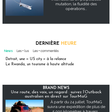
mutation, la fluidité des
opérations...
DERNIÈRE
HEURE
News
Les + lus
Les + commentés
Detroit, une « US city » à la relance
Le Rwanda, un tourisme à haute altitude
BRAND NEWS
Une route, des voix, un regard : suivez l’Outback
australien en direct sur TourMaG
À partir du 24 juillet, TourMaG
suivra une expédition de plus de
5 000 kilomètres à travers...