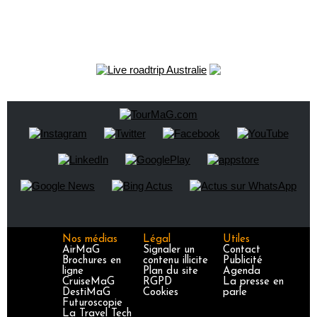
Nos médias
Légal
Utiles
AirMaG
Signaler un
Contact
Brochures en
contenu illicite
Publicité
ligne
Plan du site
Agenda
CruiseMaG
RGPD
La presse en
DestiMaG
Cookies
parle
Futuroscopie
La Travel Tech