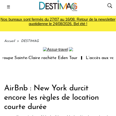
☰
Nos bureaux sont fermés du 27/07 au 16/08. Retour de la newsletter
quotidienne le 24/08/2026. Bel été !
Accueil
>
DESTIMAG
oupe Sainte-Claire rachète Eden Tour
L’accès aux vacan
AirBnb : New York durcit
encore les règles de location
courte durée