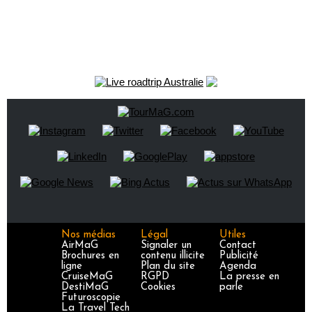
Nos médias
Légal
Utiles
AirMaG
Signaler un
Contact
Brochures en
contenu illicite
Publicité
ligne
Plan du site
Agenda
CruiseMaG
RGPD
La presse en
DestiMaG
Cookies
parle
Futuroscopie
La Travel Tech