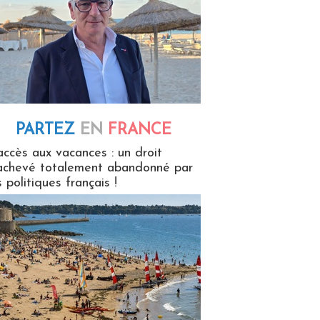
PARTEZ
EN
FRANCE
 en France
accès aux vacances : un droit
achevé totalement abandonné par
s politiques français !