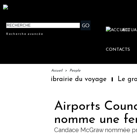
ACTUA
Recherche avancée
CONTACTS
Accueil
>
People
ière librairie du voyage
Le groupe Sainte-
Airports Counc
nomme une fe
Candace McGraw nommée pré