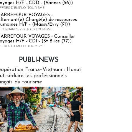
oyages H/F - CDD - (Vannes (56))
FFRES D'EMPLOI TOURISME
CARREFOUR VOYAGES -
lternant(e) Chargé(e) de ressources
umaines H/F - (Massy/Evry (91))
LTERNANCE / STAGES TOURISME
ARREFOUR VOYAGES - Conseiller
oyages H/F - CDI - (St Brice (77))
FFRES D'EMPLOI TOURISME
PUBLI-NEWS
ews
opération France-Vietnam : Hanoï
ut séduire les professionnels
ançais du tourisme