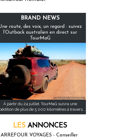
BRAND NEWS
Une route, des voix, un regard : suivez
l’Outback australien en direct sur
TourMaG
À partir du 24 juillet, TourMaG suivra une
pédition de plus de 5 000 kilomètres à travers...
LES
ANNONCES
ARREFOUR VOYAGES - Conseiller