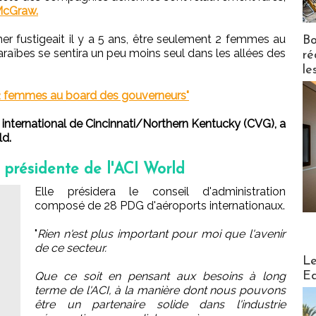
McGraw.
er fustigeait il y a 5 ans, être seulement 2 femmes au
Bo
araïbes se sentira un peu moins seul dans les allées des
ré
le
2 femmes au board des gouverneurs"
nternational de Cincinnati/Northern Kentucky (CVG), a
ld.
résidente de l'ACI World
Elle présidera le conseil d'administration
composé de 28 PDG d'aéroports internationaux.
"
Rien n'est plus important pour moi que l'avenir
de ce secteur.
Distribu
Le
Ed
Que ce soit en pensant aux besoins à long
terme de l'ACI, à la manière dont nous pouvons
être un partenaire solide dans l'industrie