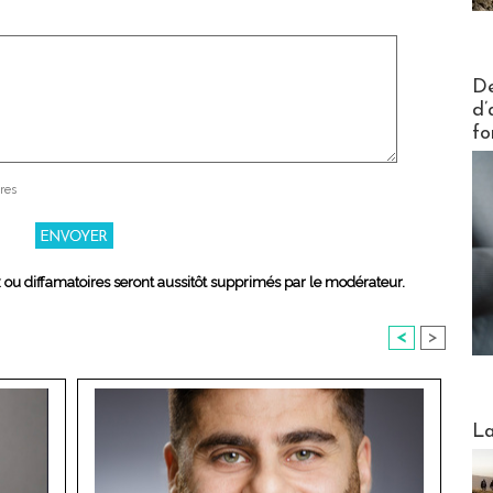
Actus V
De
d’
fo
res
x ou diffamatoires seront aussitôt supprimés par le modérateur.
<
>
Webinai
La