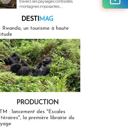
travers ses paysages contrastés,
montagnes imposantes,...
DESTI
MAG
MAG
 Rwanda, un tourisme à haute
titude
PRODUCTION
ion
TM : lancement des "Escales
ttéraires", la première librairie du
oyage