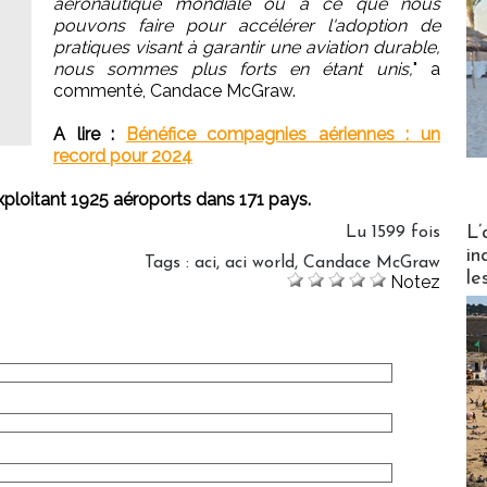
aéronautique mondiale ou à ce que nous
pouvons faire pour accélérer l'adoption de
pratiques visant à garantir une aviation durable,
nous sommes plus forts en étant unis,
" a
commenté, Candace McGraw.
A lire :
Bénéfice compagnies aériennes : un
record pour 2024
loitant 1925 aéroports dans 171 pays.
Partez
L’
Lu 1599 fois
in
Tags
:
aci
,
aci world
,
Candace McGraw
le
Notez