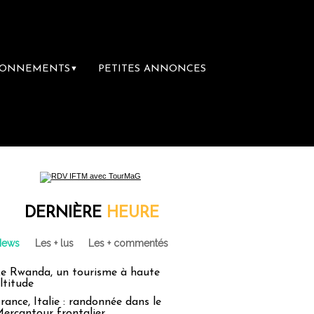
BONNEMENTS
PETITES ANNONCES
▼
nces : un droit inachevé totalement abandonn
DERNIÈRE
HEURE
News
Les + lus
Les + commentés
e Rwanda, un tourisme à haute
ltitude
rance, Italie : randonnée dans le
ercantour frontalier