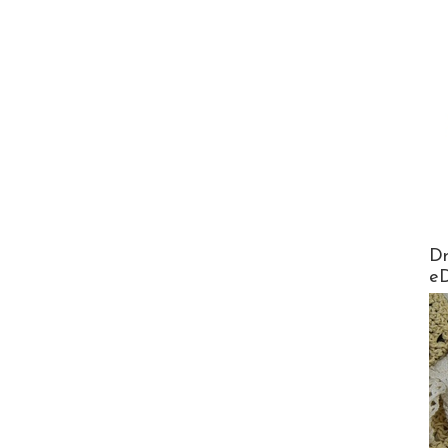
AirMa
Dr
e