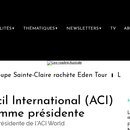
LITÉS
THÉMATIQUES
NEWSLETTERS
TV
A
▼
▼
▼
Claire rachète Eden Tour
L’accès aux vaca
il International (ACI)
mme présidente
L
a
sidente de l'ACI World
F
M