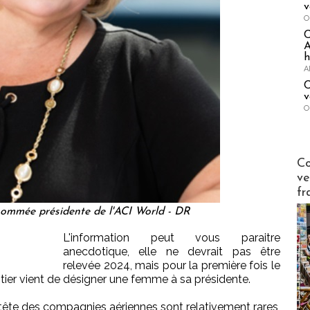
v
O
A
h
A
C
v
O
Publi-n
Co
ve
fr
mmée présidente de l'ACI World - DR
L'information peut vous paraitre
anecdotique, elle ne devrait pas être
relevée 2024, mais pour la première fois le
ier vient de désigner une femme à sa présidente.
tête des compagnies aériennes sont relativement rares,