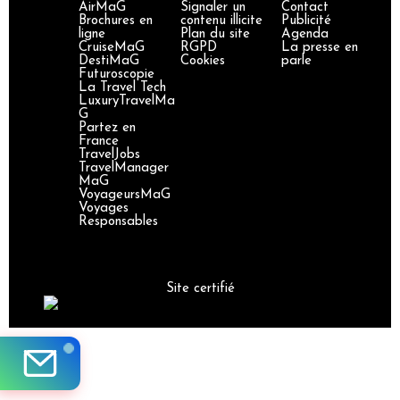
AirMaG
Signaler un
Contact
Brochures en
contenu illicite
Publicité
ligne
Plan du site
Agenda
CruiseMaG
RGPD
La presse en
DestiMaG
Cookies
parle
Futuroscopie
La Travel Tech
LuxuryTravelMa
G
Partez en
France
TravelJobs
TravelManager
MaG
VoyageursMaG
Voyages
Responsables
Site certifié