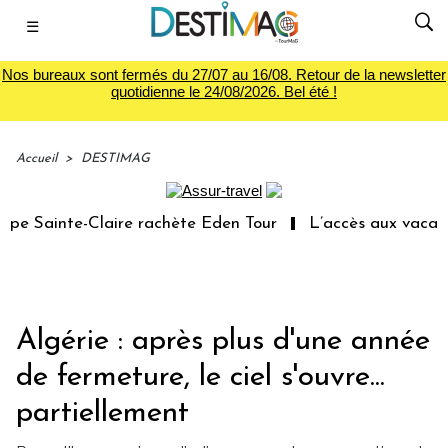
☰
Nos bureaux sont fermés du 27/07 au 16/08. Retour de la newsletter
quotidienne le 24/08/2026. Bel été !
Accueil
>
DESTIMAG
e Sainte-Claire rachète Eden Tour
L’accès aux vacances
Algérie : après plus d'une année
de fermeture, le ciel s'ouvre...
partiellement