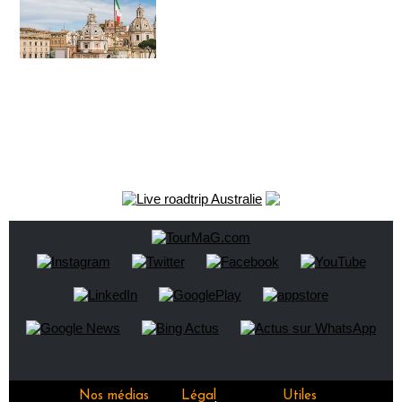
Nos médias
Légal
Utiles