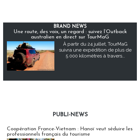
BRAND NEWS
Une route, des voix, un regard : suivez l’Outback
australien en direct sur TourMaG
À partir du 24 juillet, TourMaG
suivra une expédition de plus de
5 000 kilomètres à travers...
PUBLI-NEWS
Publi-news
Coopération France-Vietnam : Hanoï veut séduire les
professionnels français du tourisme