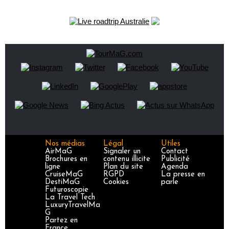
Nos médias
Légal
Utiles
AirMaG
Signaler un
Contact
Brochures en
contenu illicite
Publicité
ligne
Plan du site
Agenda
CruiseMaG
RGPD
La presse en
DestiMaG
Cookies
parle
Futuroscopie
La Travel Tech
LuxuryTravelMa
G
Partez en
France