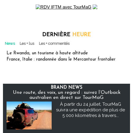
DERNIÈRE
HEURE
News
Les + lus
Les + commentés
Le Rwanda, un tourisme à haute altitude
France, Italie : randonnée dans le Mercantour frontalier
BRAND NEWS
Une route, des voix, un regard : suivez l’Outback
australien en direct sur TourMaG
À partir du 24 juillet, TourMaG
suivra une expédition de plus de
5 000 kilomètres à travers...