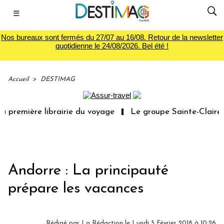
☰
Nos bureaux sont fermés du 27/07 au 16/08. Retour de la newsletter
quotidienne le 24/08/2026. Bel été !
Accueil
>
DESTIMAG
 première librairie du voyage
Le groupe Sainte-Claire r
Andorre : La principauté
prépare les vacances
Rédigé par
La Rédaction
le Lundi 5 Février 2018 à 10:26