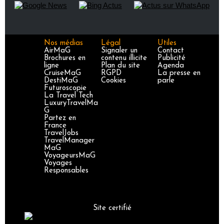
Nos médias
Légal
Utiles
AirMaG
Signaler un
Contact
Brochures en
contenu illicite
Publicité
ligne
Plan du site
Agenda
CruiseMaG
RGPD
La presse en
DestiMaG
Cookies
parle
Futuroscopie
La Travel Tech
LuxuryTravelMa
G
Partez en
France
TravelJobs
TravelManager
MaG
VoyageursMaG
Voyages
Responsables
Site certifié