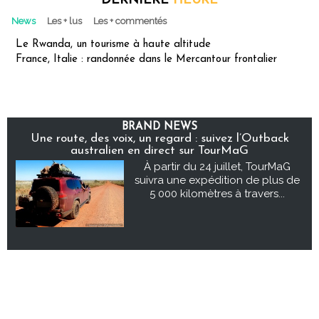
DERNIÈRE
HEURE
News
Les + lus
Les + commentés
Le Rwanda, un tourisme à haute altitude
France, Italie : randonnée dans le Mercantour frontalier
BRAND NEWS
Une route, des voix, un regard : suivez l’Outback
australien en direct sur TourMaG
À partir du 24 juillet, TourMaG
suivra une expédition de plus de
5 000 kilomètres à travers...